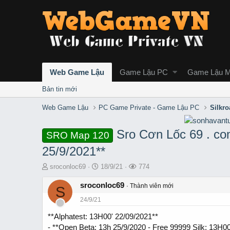
Web Game Lậu
Game Lậu PC
Game Lậu M
Bản tin mới
Web Game Lậu
PC Game Private - Game Lậu PC
Silkro
Sro Cơn Lốc 69 . co
SRO Map 120
25/9/2021**
T
S
L
sroconloc69
18/9/21
774
h
t
ư
r
sroconloc69
a
ợ
Thành viên mới
S
e
r
t
24/9/21
a
t
x
d
d
e
**Alphatest: 13H00' 22/09/2021**
s
a
m
- **Open Beta: 13h 25/9/2020 - Free 99999 Silk: 13H0