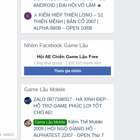
ANDROID | ĐẠI HỘI VÕ LÂM 🔥
⚔ KIẾM HIỆP THIÊN LONG – S1
K
THIÊN MỆNH | BẢN CỔ 2007 |
ALPHA 08/08 – OPEN 10/08
Nhóm Facebook Game Lậu
Hội AE Chiến Game Lậu Free
Công khai group · 2.832.025 thành viên
Tham gia nhóm
Game Lậu Mobile
ZALO 0877186917 - HÀ XINH ĐẸP -
HỖ TRỢ GAME PHÚC LỢI TỐT
CHO AE!
Kiếm Thế Mobile
Game Lậu Mobile
2009 | HỘI NGỘ GIANG HỒ -
ALPHATEST 22/07 - OPEN Thứ 7
d:
24/9/21