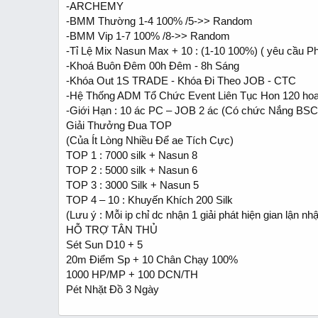
-ARCHEMY
-BMM Thường 1-4 100% /5->> Random
-BMM Vip 1-7 100% /8->> Random
-Tỉ Lệ Mix Nasun Max + 10 : (1-10 100%) ( yêu cầu P
-Khoá Buôn Đêm 00h Đêm - 8h Sáng
-Khóa Out 1S TRADE - Khóa Đi Theo JOB - CTC
-Hệ Thống ADM Tổ Chức Event Liên Tục Hon 120 hoa
-Giới Hạn : 10 ác PC – JOB 2 ác (Có chức Nắng BSC
Giải Thưởng Đua TOP
(Của Ít Lòng Nhiều Để ae Tích Cực)
TOP 1 : 7000 silk + Nasun 8
TOP 2 : 5000 silk + Nasun 6
TOP 3 : 3000 Silk + Nasun 5
TOP 4 – 10 : Khuyến Khích 200 Silk
(Lưu ý : Mỗi ip chỉ dc nhận 1 giải phát hiện gian lận nhậ
HỖ TRỢ TÂN THỦ
Sét Sun D10 + 5
20m Điểm Sp + 10 Chân Chạy 100%
1000 HP/MP + 100 DCN/TH
Pét Nhặt Đồ 3 Ngày