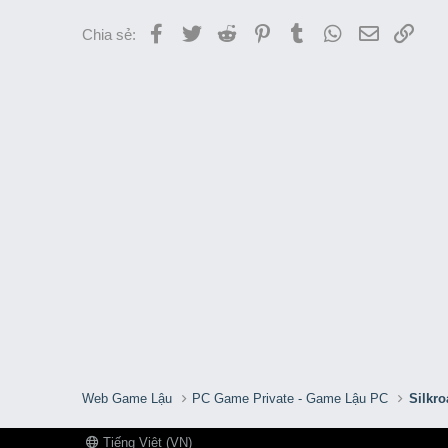
Facebook
Twitter
Reddit
Pinterest
Tumblr
WhatsApp
Email
Link
Chia sẻ:
Web Game Lậu
PC Game Private - Game Lậu PC
Silkro
Tiếng Việt (VN)