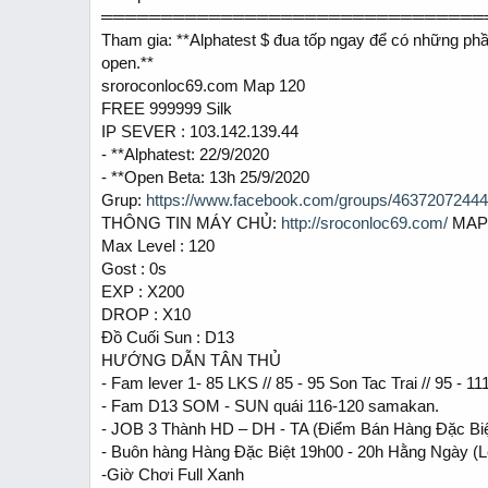
t
t
════════════════════════════════
a
e
Tham gia: **Alphatest $ đua tốp ngay để có những phầ
r
t
open.**
e
sroroconloc69.com Map 120
r
FREE 999999 Silk
IP SEVER : 103.142.139.44
- **Alphatest: 22/9/2020
- **Open Beta: 13h 25/9/2020
Grup:
https://www.facebook.com/groups/4637207244
THÔNG TIN MÁY CHỦ:
http://sroconloc69.com/
MAP 
Max Level : 120
Gost : 0s
EXP : X200
DROP : X10
Đồ Cuối Sun : D13
HƯỚNG DẪN TÂN THỦ
- Fam lever 1- 85 LKS // 85 - 95 Son Tac Trai // 95 - 
- Fam D13 SOM - SUN quái 116-120 samakan.
- JOB 3 Thành HD – DH - TA (Điểm Bán Hàng Đặc Biệt 
- Buôn hàng Hàng Đặc Biệt 19h00 - 20h Hằng Ngày (L
-Giờ Chơi Full Xanh