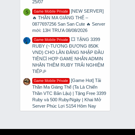
25/07
[NEW SERVER]
Game Mobile Private
S
🔥 THẦN MA GIÁNG THẾ –
0877697256 San San Cute 🔥 Server
mới: 13H TRƯA 08/08/2026
💥 TẶNG 3399
Game Mobile Private
RUBY (~TƯƠNG ĐƯƠNG 850K
VND) CHO LẦN ĐĂNG NHẬP ĐẦU
TIÊN💥 HỢP GAME NHẮN ADMIN
NHẬN THÊM RUBY TRẢI NGHIỆM
TIẾP🎉
[Game Hot] Tải
Game Mobile Private
Thần Ma Giáng Thế (Ta Là Chiến
Thần VTC Bản Lậu) | Tặng Free 3399
Ruby và 500 Ruby/Ngày | Khai Mở
Server Phúc Lợi S154 Hôm Nay