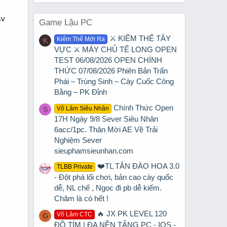
sv
Game Lậu PC
⚔️ KIẾM THẾ TÂY
Kiếm Thế Mới Ra
K
VỰC ⚔️ MÁY CHỦ TẾ LONG OPEN
TEST 06/08/2026 OPEN CHÍNH
THỨC 07/08/2026 Phiên Bản Trấn
Phái – Trùng Sinh – Cày Cuốc Công
Bằng – PK Đỉnh
Chính Thức Open
Võ Lâm Siêu Nhân
S
17H Ngày 9/8 Sever Siêu Nhân
6acc/1pc. Thân Mời AE Về Trải
Nghiệm Sever
sieuphamsieunhan.com
❤️TL TÂN ĐÀO HOA 3.0
TLBB Private
- Đột phá lối chơi, bản cao cày quốc
dễ, NL chế , Ngọc đi pb dễ kiếm.
Chăm là có hết !
🔥 JX PK LEVEL 120
Võ Lâm CTC
G
ĐỒ TÍM | ĐA NỀN TẢNG PC - IOS -