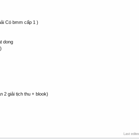
hải Có bmm cấp 1 )
t dong
)
n 2 giải tịch thu + blook)
Last edite