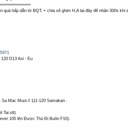
══════════
n quà hấp dẫn từ BQT. + chia sẻ ghim H,A tại đây để nhận 300s khi 
45971
120 D13 Asi - Eu
111 Sa Mac Muoi // 111-120 Samakan .
Tai stt)
ever 105 lên Được Thú Đi Buôn F10).