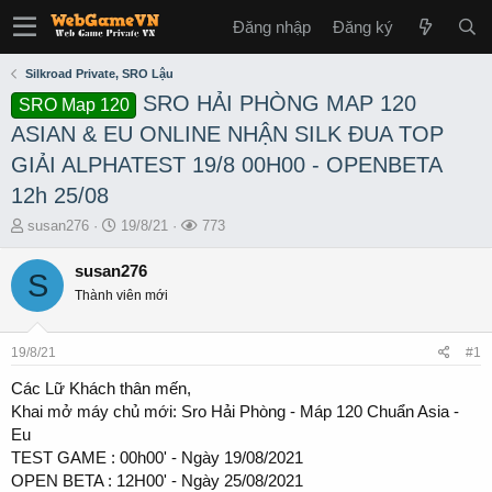
Đăng nhập
Đăng ký
Silkroad Private, SRO Lậu
SRO HẢI PHÒNG MAP 120
SRO Map 120
ASIAN & EU ONLINE NHẬN SILK ĐUA TOP
GIẢI ALPHATEST 19/8 00H00 - OPENBETA
12h 25/08
T
S
L
susan276
19/8/21
773
h
t
ư
r
a
ợ
susan276
S
e
r
t
Thành viên mới
a
t
x
d
d
e
s
a
m
19/8/21
#1
t
t
a
e
Các Lữ Khách thân mến,
r
Khai mở máy chủ mới: Sro Hải Phòng - Máp 120 Chuẩn Asia -
t
Eu
e
TEST GAME : 00h00' - Ngày 19/08/2021
r
OPEN BETA : 12H00' - Ngày 25/08/2021