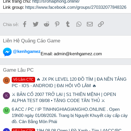
Link trang chủ:
http://srohaiphong.online/
Link group:
https://www.facebook.com/groups/270332077848326
Facebook
Twitter
Reddit
Pinterest
Tumblr
WhatsApp
Email
Link
Chia sẻ:
Liên Hệ Quảng Cáo Game
@kenhgamez
Email:
admin@kenhgamez.com
Game Lậu PC
🔥 JX PK LEVEL 120 ĐỒ TÍM | ĐA NỀN TẢNG
Võ Lâm CTC
G
PC - IOS - ANDROID | ĐẠI HỘI VÕ LÂM 🔥
⚔ BẢN CỔ 2007 TRỞ LẠI | S1 THIÊN MỆNH | OPEN
K
ALPHA TEST 08/08 • TẶNG CODE TÂN THỦ ⚔
6 ACC / PC / IP TINHNGHIAGIANGHO.ONLINE . Open
M
19h00 ngày 01/08/2026. Trang bị Nguyệt Khuyết cày cấp cày
đồ. Cân Bằng Môn Phái
19H 08.08 Open | Đồ Xanh - Tím | 4ACC/PC
Võ Lâm CTC