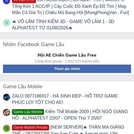
A
Tống Kim 1 ACC/IP | Cày Cuốc Đồ Xanh Ép Đồ Tím | May
Mắn Có Giá Trị | Chiêu Mộ Bang Hội [MongPhongVan . Fun]
🔥 VÕ LÂM TÌNH KIẾM 3D - GAME VÕ LÂM 1 - 3D
V
ALPHATEST TỪ 01/08/2026🔥
Nhóm Facebook Game Lậu
Hội AE Chiến Game Lậu Free
Công khai group · 2.832.025 thành viên
Tham gia nhóm
Game Lậu Mobile
ZALO 0877186917 - HÀ XINH ĐẸP - HỖ TRỢ GAME
PHÚC LỢI TỐT CHO AE!
Kiếm Thế Mobile 2009 | HỘI NGỘ GIANG
Game Lậu Mobile
HỒ - ALPHATEST 22/07 - OPEN Thứ 7 25/07
[NEW SERVER]🔥 THẦN MA GIÁNG
Game Mobile Private
S
THẾ – 0877697256 San San Cute 🔥 Server mới: 13H