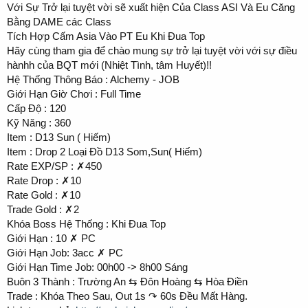
Với Sự Trở lại tuyệt vời sẽ xuất hiện Của Class ASI Và Eu Căng
Bằng DAME các Class
Tích Hợp Cấm Asia Vào PT Eu Khi Đua Top
Hãy cùng tham gia để chào mung sự trở lại tuyệt vời với sự điều
hànhh của BQT mới (Nhiệt Tình, tâm Huyết)!!
Hệ Thống Thông Báo : Alchemy - JOB
Giới Hạn Giờ Chơi : Full Time
Cấp Độ : 120
Kỹ Năng : 360
Item : D13 Sun ( Hiếm)
Item : Drop 2 Loại Đồ D13 Som,Sun( Hiếm)
Rate EXP/SP : ✗450
Rate Drop : ✗10
Rate Gold : ✗10
Trade Gold : ✗2
Khóa Boss Hệ Thống : Khi Đua Top
Giới Hạn : 10 ✗ PC
Giới Hạn Job: 3acc ✗ PC
Giới Hạn Time Job: 00h00 -> 8h00 Sáng
Buôn 3 Thành : Trường An ⇆ Đôn Hoàng ⇆ Hòa Điền
Trade : Khóa Theo Sau, Out 1s ↷ 60s Đều Mất Hàng.