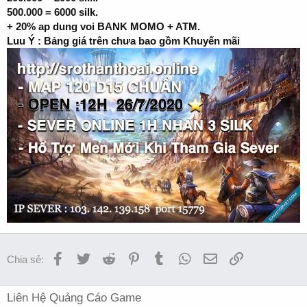
500.000 = 6000 silk.
+ 20% ap dung voi BANK MOMO + ATM.
Luu Ý : Bảng giá trên chưa bao gồm Khuyến mãi
Facebook
Twitter
Reddit
Pinterest
Tumblr
WhatsApp
Email
Link
Chia sẻ:
Liên Hệ Quảng Cáo Game