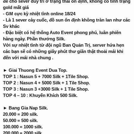
để cho sever duy trì ở trạng thái ổn định, không có tình trạng
gold mất giá
- GM cực kỳ nhiệt tình online 18/24
- Là 1 sever cày cuốc, đồ sun ổn định không tràn lan như các
Sv khác
- Đặc biệt có hệ thống Auto Event phong phú, luân phiên
hàng ngày. Phần thưởng Silk.
Với sự nhiệt tình từ đội ngũ Ban Quản Trị, server hứa hẹn
các bạn sẽ có những giây phút thư giãn thật thoải mái khi
đến với mái nhà chung .
► Giai Thuong Event Dua Top.
TOP 1 : Nasun 5 + 7000 Silk + 1Tile Shop.
TOP 2 : Nasun 4 + 5000 Silk + 1 Tile Shop.
TOP 3 : Nasun 3 +3000 Silk + 1 Tile Shop.
TOP 4 – 10 : Khuyến Khích 500 Silk.
► Bang Gia Nap Silk.
20.000 = 200 silk.
50.000 = 500 silk.
100.000 = 1000 silk.
200.000 = 2000 silk.