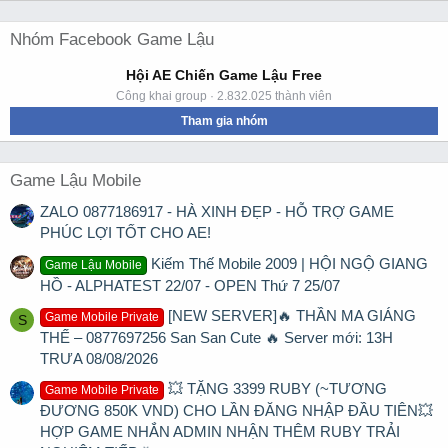
Nhóm Facebook Game Lậu
Hội AE Chiến Game Lậu Free
Công khai group · 2.832.025 thành viên
Tham gia nhóm
Game Lậu Mobile
ZALO 0877186917 - HÀ XINH ĐẸP - HỖ TRỢ GAME
PHÚC LỢI TỐT CHO AE!
Kiếm Thế Mobile 2009 | HỘI NGỘ GIANG
Game Lậu Mobile
HỒ - ALPHATEST 22/07 - OPEN Thứ 7 25/07
[NEW SERVER]🔥 THẦN MA GIÁNG
Game Mobile Private
S
THẾ – 0877697256 San San Cute 🔥 Server mới: 13H
TRƯA 08/08/2026
💥 TẶNG 3399 RUBY (~TƯƠNG
Game Mobile Private
ĐƯƠNG 850K VND) CHO LẦN ĐĂNG NHẬP ĐẦU TIÊN💥
HỢP GAME NHẮN ADMIN NHẬN THÊM RUBY TRẢI