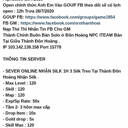
Open chính thức Anh Em Vào GOUP FB theo dõi sẽ có lịch
open : 12h Trưa 26/7/2020
GOUP FB:
https://www.facebook.com/groups/game1854
FB GM :
https://www.facebook.com/srothanthoai
Nạp Thẻ Thì Nhắn Tin FB Cho GM
Thành Chính Buôn Bán Solo ở Đôn Hoàng NPC ITEAM Bán
Tại Giữa Thành Đôn Hoàng .
IP 103.142.139.158 Port 15779
THÔNG TIN SERVER
- SEVER ONLINE NHẬN SILK 1H 3 Silk Treo Tại Thành Đôn
Hoàng Nhận Silk .
- Max Level : 120
- Skill : 120
- Map : 120
- Exp/Sp Rate: 50x
- Tầm 2- 3 hôm max cấp
- Drop Item : 10x
- Gold drop : 5x
- Skill Max : 120