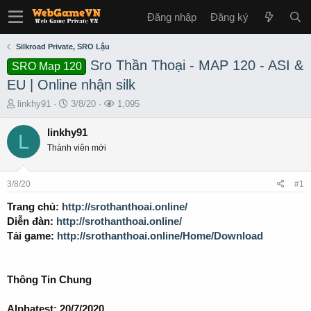
Đăng nhập
Đăng ký
Silkroad Private, SRO Lậu
Sro Thần Thoại - MAP 120 - ASI &
SRO Map 120
EU | Online nhận silk
T
S
L
linkhy91
3/8/20
1,095
h
t
ư
r
a
ợ
linkhy91
L
e
r
t
Thành viên mới
a
t
x
d
d
e
s
a
m
3/8/20
#1
t
t
a
e
Trang chủ:
http://srothanthoai.online/
r
Diễn đàn:
http://srothanthoai.online/
t
Tải game:
http://srothanthoai.online/Home/Download
e
r
Thông Tin Chung
Alphatest: 20/7/2020