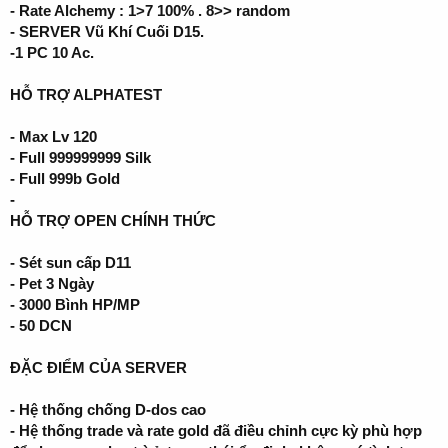
- Rate Alchemy : 1>7 100% . 8>> random
- SERVER Vũ Khí Cuối D15.
-1 PC 10 Ac.
HỖ TRỢ ALPHATEST
- Max Lv 120
- Full 999999999 Silk
- Full 999b Gold
-
HỖ TRỢ OPEN CHÍNH THỨC
- Sét sun cấp D11
- Pet 3 Ngày
- 3000 Bình HP/MP
- 50 DCN
ĐẶC ĐIỂM CỦA SERVER
- Hệ thống chống D-dos cao
- Hệ thống trade và rate gold đã điều chỉnh cực kỳ phù hợp