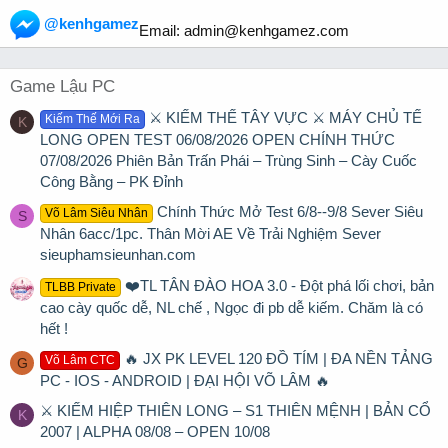
@kenhgamez
Email:
admin@kenhgamez.com
Game Lậu PC
⚔️ KIẾM THẾ TÂY VỰC ⚔️ MÁY CHỦ TẾ
Kiếm Thế Mới Ra
K
LONG OPEN TEST 06/08/2026 OPEN CHÍNH THỨC
07/08/2026 Phiên Bản Trấn Phái – Trùng Sinh – Cày Cuốc
Công Bằng – PK Đỉnh
Chính Thức Mở Test 6/8--9/8 Sever Siêu
Võ Lâm Siêu Nhân
S
Nhân 6acc/1pc. Thân Mời AE Về Trải Nghiệm Sever
sieuphamsieunhan.com
❤️TL TÂN ĐÀO HOA 3.0 - Đột phá lối chơi, bản
TLBB Private
cao cày quốc dễ, NL chế , Ngọc đi pb dễ kiếm. Chăm là có
hết !
🔥 JX PK LEVEL 120 ĐỒ TÍM | ĐA NỀN TẢNG
Võ Lâm CTC
G
PC - IOS - ANDROID | ĐẠI HỘI VÕ LÂM 🔥
⚔ KIẾM HIỆP THIÊN LONG – S1 THIÊN MỆNH | BẢN CỔ
K
2007 | ALPHA 08/08 – OPEN 10/08