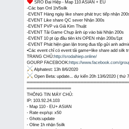
r
SRO Đại Hiệp - Map 110 ASIAN + EU
t
-Các bạn Onl 1h/5silk
e
-EVENT Hàng ngày like share phát trực tiếp nhận 20
r
-EVENT Like share QC sever Nhận 300s
-EVENT PVP và Giả Kim Thuật
-EVENT Tải Game Chụp ảnh úp vào bài Nhận 200s
-EVENT 10 pt úp đầu tiên khi OPEN nhận 200s/1pt
-EVENT Phát hiện gian lận trong đua tốp gửi anh admi
•Các event chỉ có event tải game+like share add silk 
TRANG CHỦ:
http://srodaihiep.online/
GOURP FACEBOOK:
https://www.facebook.com/gro
Alphatest: 13h 8/6/2020
Open Beta: update... dự kiến 20h 13/6/2020 ( thứ 7
════════════════════════════════
══════════════
THÔNG TIN MÁY CHỦ:
IP: 103.92.24.103
- Map 110 - EU+ ASIAN
- Rate exp/sp: x50
- Ghots:update
- Oline 1h nhận 5silk