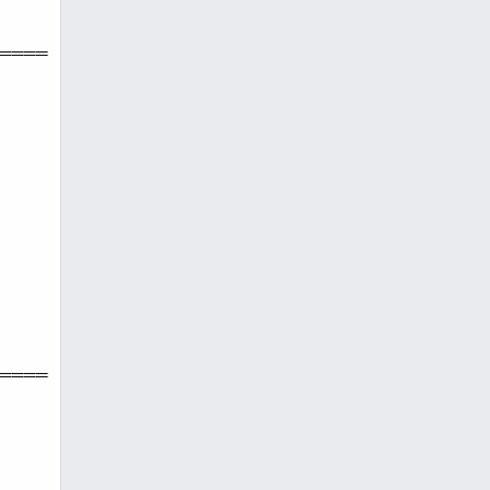
════
════