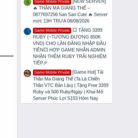
[NEW SERVER]
Game Mobile Private
S
🔥 THẦN MA GIÁNG THẾ –
0877697256 San San Cute 🔥 Server
mới: 13H TRƯA 08/08/2026
💥 TẶNG 3399
Game Mobile Private
RUBY (~TƯƠNG ĐƯƠNG 850K
VND) CHO LẦN ĐĂNG NHẬP ĐẦU
TIÊN💥 HỢP GAME NHẮN ADMIN
════
NHẬN THÊM RUBY TRẢI NGHIỆM
TIẾP🎉
[Game Hot] Tải
Game Mobile Private
Thần Ma Giáng Thế (Ta Là Chiến
Thần VTC Bản Lậu) | Tặng Free 3399
Ruby và 500 Ruby/Ngày | Khai Mở
Server Phúc Lợi S153 Hôm Nay