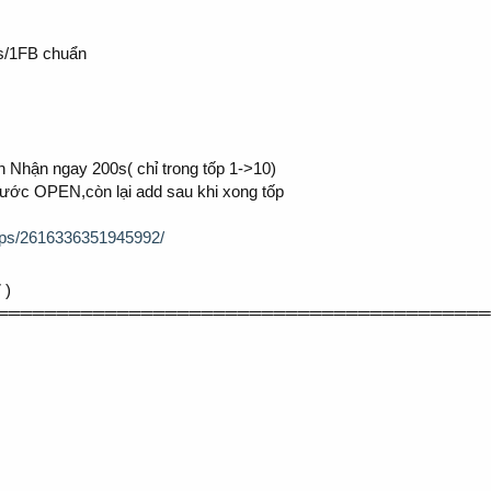
0s/1FB chuẩn
n Nhận ngay 200s( chỉ trong tốp 1->10)
trước OPEN,còn lại add sau khi xong tốp
ups/2616336351945992/
 )
═════════════════════════════════════════