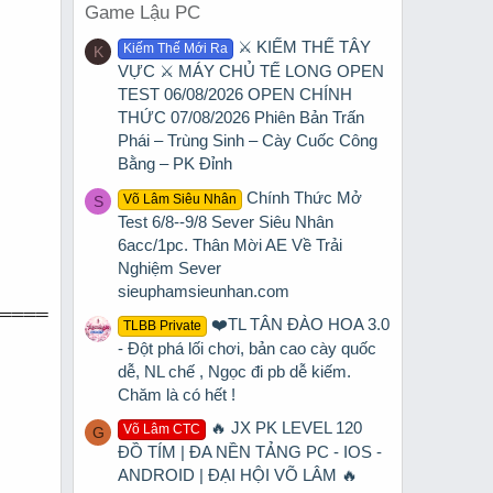
Game Lậu PC
⚔️ KIẾM THẾ TÂY
Kiếm Thế Mới Ra
K
VỰC ⚔️ MÁY CHỦ TẾ LONG OPEN
TEST 06/08/2026 OPEN CHÍNH
THỨC 07/08/2026 Phiên Bản Trấn
Phái – Trùng Sinh – Cày Cuốc Công
Bằng – PK Đỉnh
Chính Thức Mở
Võ Lâm Siêu Nhân
S
Test 6/8--9/8 Sever Siêu Nhân
6acc/1pc. Thân Mời AE Về Trải
Nghiệm Sever
sieuphamsieunhan.com
════
❤️TL TÂN ĐÀO HOA 3.0
TLBB Private
- Đột phá lối chơi, bản cao cày quốc
dễ, NL chế , Ngọc đi pb dễ kiếm.
Chăm là có hết !
🔥 JX PK LEVEL 120
Võ Lâm CTC
G
ĐỒ TÍM | ĐA NỀN TẢNG PC - IOS -
ANDROID | ĐẠI HỘI VÕ LÂM 🔥