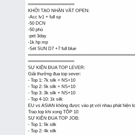
══════════════
KHỞI TẠO NHÂN VÂT OPEN:
-Acc lv1 + full sp
-50 DCN
-50 phù
-pet 3day
-1k hp mp
-Sét SUN D7 +7 full blue
════════════════════════════════
══════════════
SỰ KIỆN ĐUA TOP LEVER:
Giải thưởng đua top sever:
- Top 1: 7k silk + NS+10
- Top 2: 5k silk + NS+10
- Top 3: 3k silk + NS+10
- Top 4-10: 1k silk
EU vs ASIAN không được vào pt với nhau phát hiện loại
Trao top khi xong TỐP 10
SỰ KIỆN ĐUA TOP JOB:
- Top 1: 5k silk
- Top 2: 4k silk