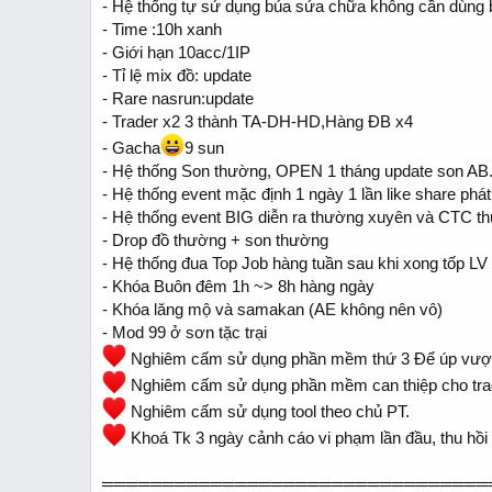
- Hệ thống tự sử dụng búa sửa chữa không cần dùng 
- Time :10h xanh
- Giới hạn 10acc/1IP
- Tỉ lệ mix đồ: update
- Rare nasrun:update
- Trader x2 3 thành TA-DH-HD,Hàng ĐB x4
- Gacha
9 sun
- Hệ thống Son thường, OPEN 1 tháng update son AB
- Hệ thống event mặc định 1 ngày 1 lần like share phát
- Hệ thống event BIG diễn ra thường xuyên và CTC th
- Drop đồ thường + son thường
- Hệ thống đua Top Job hàng tuần sau khi xong tốp LV
- Khóa Buôn đêm 1h ~> 8h hàng ngày
- Khóa lăng mộ và samakan (AE không nên vô)
- Mod 99 ở sơn tặc trại
Nghiêm cấm sử dụng phần mềm thứ 3 Để úp vượt c
Nghiêm cấm sử dụng phần mềm can thiệp cho trad
Nghiêm cấm sử dụng tool theo chủ PT.
Khoá Tk 3 ngày cảnh cáo vi phạm lần đầu, thu hồi h
════════════════════════════════