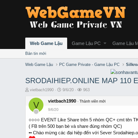
Web Game Lậu
Game Lậu PC
Game Lậu M
Bản tin mới
Web Game Lậu
PC Game Private - Game Lậu PC
Silkro
SRODAIHIEP.ONLINE MAP 110 
T
S
L
vietbach1990
9/6/20
963
h
t
ư
r
vietbach1990
a
ợ
Thành viên mới
V
e
r
t
9/6/20
a
t
x
d
d
e
○○○○ EVENT Like Share trên 5 nhóm QC+ cmt tên
s
a
m
( FB trên 500 bạn bè và share đúng nhóm QC)
t
t
•• Chào mừng các đại hiệp đến với Sever Srodaihiep.
a
e