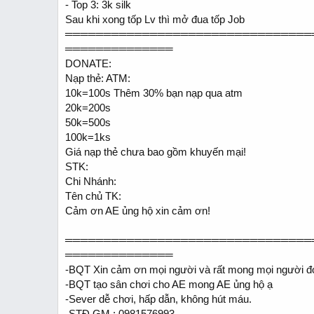
- Top 3: 3k silk
Sau khi xong tốp Lv thì mở đua tốp Job
════════════════════════════════
══════════════
DONATE:
Nạp thẻ: ATM:
10k=100s Thêm 30% bạn nạp qua atm
20k=200s
50k=500s
100k=1ks
Giá nạp thẻ chưa bao gồm khuyến mại!
STK:
Chi Nhánh:
Tên chủ TK:
Cảm ơn AE ủng hộ xin cảm ơn!
════════════════════════════════
══════════════
-BQT Xin cảm ơn mọi người và rất mong mọi người đó
-BQT tạo sân chơi cho AE mong AE ủng hộ ạ
-Sever dễ chơi, hấp dẫn, không hút máu.
-STĐ GM : 0981576993