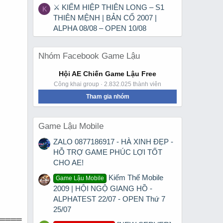
⚔ KIẾM HIỆP THIÊN LONG – S1
K
THIÊN MỆNH | BẢN CỔ 2007 |
ALPHA 08/08 – OPEN 10/08
Nhóm Facebook Game Lậu
Hội AE Chiến Game Lậu Free
Công khai group · 2.832.025 thành viên
Tham gia nhóm
Game Lậu Mobile
ZALO 0877186917 - HÀ XINH ĐẸP -
HỖ TRỢ GAME PHÚC LỢI TỐT
CHO AE!
Kiếm Thế Mobile
Game Lậu Mobile
2009 | HỘI NGỘ GIANG HỒ -
ALPHATEST 22/07 - OPEN Thứ 7
25/07
════