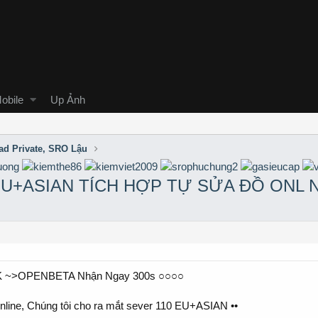
obile
Up Ảnh
ad Private, SRO Lậu
EU+ASIAN TÍCH HỢP TỰ SỬA ĐỒ ONL 
 TK ~>OPENBETA Nhận Ngay 300s ○○○○
online, Chúng tôi cho ra mắt sever 110 EU+ASIAN ••