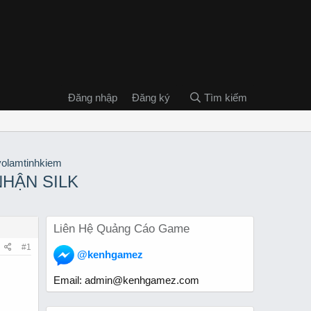
Đăng nhập
Đăng ký
Tìm kiếm
NHẬN SILK
Liên Hệ Quảng Cáo Game
#1
@kenhgamez
Email:
admin@kenhgamez.com