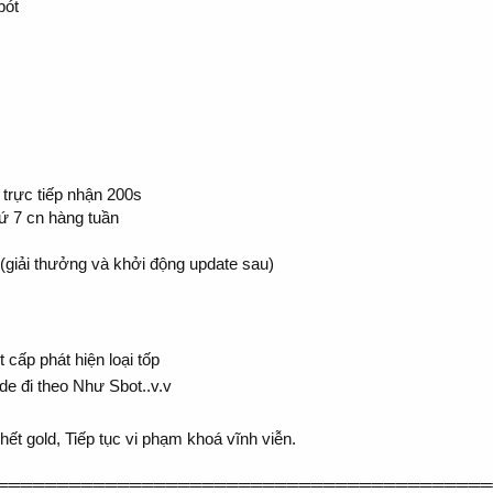
bót
.
 trực tiếp nhận 200s
ứ 7 cn hàng tuần
 (giải thưởng và khởi động update sau)
ấp phát hiện loại tốp
e đi theo Như Sbot..v.v
ết gold, Tiếp tục vi phạm khoá vĩnh viễn.
═════════════════════════════════════════