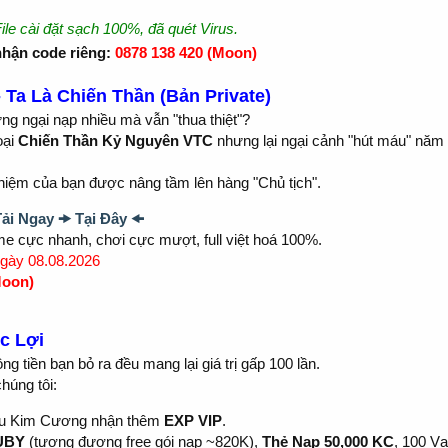
ile cài đặt sạch 100%, đã quét Virus.
hận code riêng:
0878 138 420
(Moon)
 Ta Là Chiến Thần (Bản Private)
g ngại nạp nhiều mà vẫn "thua thiệt"?
oại
Chiến Thần Kỷ Nguyên VTC
nhưng lại ngại cảnh "hút máu" năm
ghiệm của bạn được nâng tầm lên hàng "Chủ tịch".
Tải Ngay 🠞 Tại Đây 🠜
me cực nhanh, chơi cực mượt, full việt hoá 100%.
ngày 08.08.2026
oon)
c Lợi
ồng tiền bạn bỏ ra đều mang lại giá trị gấp 100 lần.
húng tôi:
iêu Kim Cương nhận thêm
EXP VIP
.
UBY
(tương đương free gói nạp ~820K),
Thẻ Nạp 50,000 KC
, 100 V