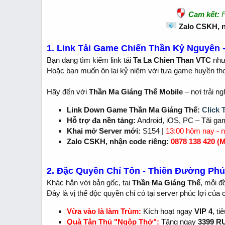
Cam kết:
F
Zalo CSKH, n
1. Link Tải Game Chiến Thần Kỷ Nguyên -
Bạn đang tìm kiếm link tải
Ta La Chien Than VTC
nhưn
Hoặc bạn muốn ôn lại kỷ niệm với tựa game huyền th
Hãy đến với
Thần Ma Giáng Thế Mobile
– nơi trải n
Link Down Game Thần Ma Giáng Thế:
Click 
Hỗ trợ đa nền tảng:
Android, iOS, PC – Tãi ga
Khai mở Server mới:
S154 |
13:00 hôm nay - 
Zalo CSKH, nhận code riêng:
0878 138 420
(M
2. Đặc Quyền Chí Tôn - Thiên Đường Phú
Khác hẳn với bản gốc, tại
Thần Ma Giáng Thế
, mỗi đ
Đây là vị thế độc quyền chỉ có tại server phúc lợi của c
Vừa vào là làm Trùm:
Kích hoạt ngay
VIP 4
, t
Quà Tân Thủ "Ngộp Thở":
Tặng ngay
3399 R