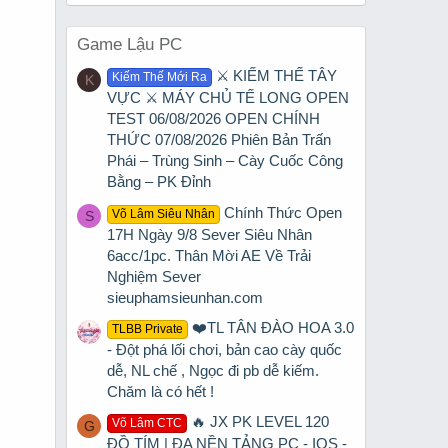
Game Lậu PC
⚔️ KIẾM THẾ TÂY
Kiếm Thế Mới Ra
K
VỰC ⚔️ MÁY CHỦ TẾ LONG OPEN
TEST 06/08/2026 OPEN CHÍNH
THỨC 07/08/2026 Phiên Bản Trấn
Phái – Trùng Sinh – Cày Cuốc Công
Bằng – PK Đỉnh
Chính Thức Open
Võ Lâm Siêu Nhân
S
17H Ngày 9/8 Sever Siêu Nhân
6acc/1pc. Thân Mời AE Về Trải
Nghiệm Sever
sieuphamsieunhan.com
❤️TL TÂN ĐÀO HOA 3.0
TLBB Private
- Đột phá lối chơi, bản cao cày quốc
dễ, NL chế , Ngọc đi pb dễ kiếm.
Chăm là có hết !
🔥 JX PK LEVEL 120
Võ Lâm CTC
G
ĐỒ TÍM | ĐA NỀN TẢNG PC - IOS -