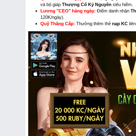
và bộ giáp
Thượng Cổ Kỷ Nguyên
siêu hiếm.
Lương "CEO" hàng ngày:
Điểm danh nhận
Th
120K/ngày).
Quỹ Thăng Cấp:
Thưởng thêm thẻ
nạp KC
liên