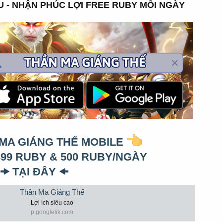
ẬU - NHẬN PHÚC LỢI FREE RUBY MỖI NGÀY
 MA GIÁNG THẾ MOBILE
99 RUBY & 500 RUBY/NGÀY
🠞 TẠI ĐÂY 🠜
Thần Ma Giáng Thế
Lợi ích siêu cao
p.googlelik.com