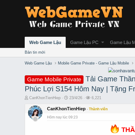
Web Game Lậu
Game Lậu PC
Game Lậu M
Bản tin mới
Web Game Lậu
Mobile Game Private - Game Lậu Mobile
Tải Game Thần
Game Mobile Private
Phúc Lợi S154 Hôm Nay | Tặng F
T
S
L
CanKhonTienHiep
23/4/26
6,221
h
t
ư
r
CanKhonTienHiep
a
ợ
Thành viên
e
r
t
Hôm nay lúc 09:23
a
t
x
d
d
e
THẦ
s
a
m