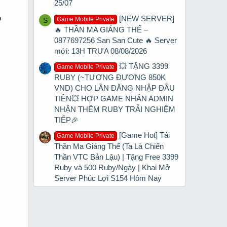
25/07
p
[NEW SERVER]
Game Mobile Private
S
🔥 THẦN MA GIÁNG THẾ –
0877697256 San San Cute 🔥 Server
mới: 13H TRƯA 08/08/2026
💥 TẶNG 3399
Game Mobile Private
RUBY (~TƯƠNG ĐƯƠNG 850K
VND) CHO LẦN ĐĂNG NHẬP ĐẦU
TIÊN💥 HỢP GAME NHẮN ADMIN
NHẬN THÊM RUBY TRẢI NGHIỆM
TIẾP🎉
[Game Hot] Tải
Game Mobile Private
Thần Ma Giáng Thế (Ta Là Chiến
Thần VTC Bản Lậu) | Tặng Free 3399
Ruby và 500 Ruby/Ngày | Khai Mở
Server Phúc Lợi S154 Hôm Nay