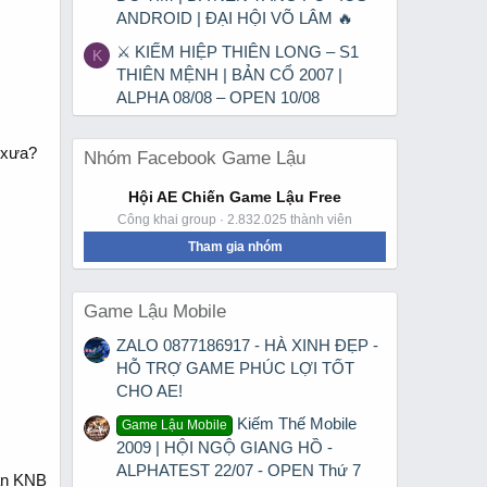
ANDROID | ĐẠI HỘI VÕ LÂM 🔥
⚔ KIẾM HIỆP THIÊN LONG – S1
K
THIÊN MỆNH | BẢN CỔ 2007 |
ALPHA 08/08 – OPEN 10/08
 xưa?
Nhóm Facebook Game Lậu
Hội AE Chiến Game Lậu Free
Công khai group · 2.832.025 thành viên
Tham gia nhóm
Game Lậu Mobile
ZALO 0877186917 - HÀ XINH ĐẸP -
HỖ TRỢ GAME PHÚC LỢI TỐT
CHO AE!
Kiếm Thế Mobile
Game Lậu Mobile
2009 | HỘI NGỘ GIANG HỒ -
ALPHATEST 22/07 - OPEN Thứ 7
ạn KNB