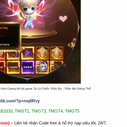
 Kim Cương khi tải game Ta Là Chiến Thần lậu - Thần Ma Giáng Thế.
lelik.com/?p=mq6Rvy
LB3333, TMGT1, TMGT3, TMGT4, TMGT5
oon)
– Liên hệ nhận Code free & hỗ trợ nạp siêu tốc 24/7.