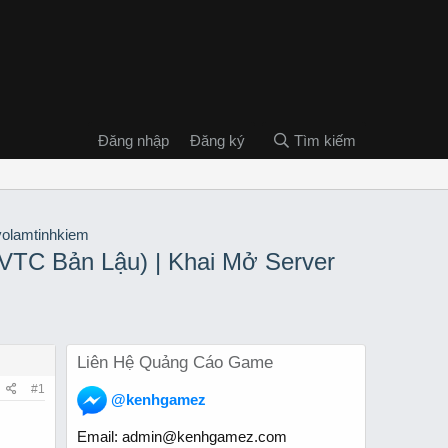
Đăng nhập
Đăng ký
Tìm kiếm
VTC Bản Lậu) | Khai Mở Server
Liên Hệ Quảng Cáo Game
#1
@kenhgamez
Email:
admin@kenhgamez.com