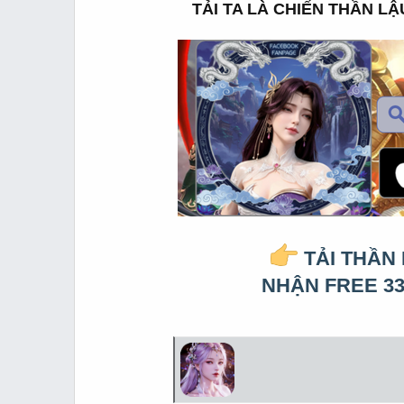
t
t
TẢI TA LÀ CHIẾN THẦN L
a
e
r
t
e
r
TẢI THẦN
NHẬN FREE 33