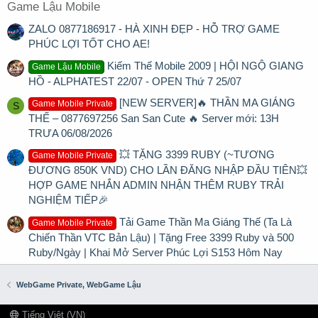
Game Lậu Mobile
ZALO 0877186917 - HÀ XINH ĐẸP - HỖ TRỢ GAME
PHÚC LỢI TỐT CHO AE!
Kiếm Thế Mobile 2009 | HỘI NGỘ GIANG
Game Lậu Mobile
HỒ - ALPHATEST 22/07 - OPEN Thứ 7 25/07
[NEW SERVER]🔥 THẦN MA GIÁNG
Game Mobile Private
S
THẾ – 0877697256 San San Cute 🔥 Server mới: 13H
TRƯA 06/08/2026
💥 TẶNG 3399 RUBY (~TƯƠNG
Game Mobile Private
ĐƯƠNG 850K VND) CHO LẦN ĐĂNG NHẬP ĐẦU TIÊN💥
HỢP GAME NHẮN ADMIN NHẬN THÊM RUBY TRẢI
NGHIỆM TIẾP🎉
Tải Game Thần Ma Giáng Thế (Ta Là
Game Mobile Private
Chiến Thần VTC Bản Lậu) | Tặng Free 3399 Ruby và 500
Ruby/Ngày | Khai Mở Server Phúc Lợi S153 Hôm Nay
WebGame Private, WebGame Lậu
Tiếng Việt (VN)