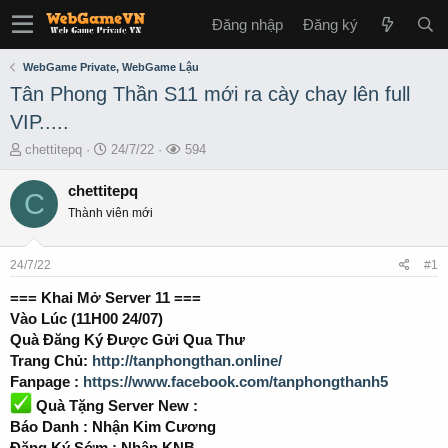
Đăng nhập
Đăng ký
WebGame Private, WebGame Lậu
Tân Phong Thần S11 mới ra cày chay lên full
VIP.....
T
S
L
chettitepq
24/7/22
594
h
t
ư
r
a
ợ
chettitepq
C
e
r
t
Thành viên mới
a
t
x
d
d
e
s
a
m
24/7/22
#1
t
t
a
e
=== Khai Mở Server 11 ===
r
Vào Lúc (11H00 24/07)
t
Quà Đăng Ký Được Gửi Qua Thư
e
Trang Chủ:
http://tanphongthan.online/
r
Fanpage :
https://www.facebook.com/tanphongthanh5
Quà Tặng Server New :
Báo Danh : Nhận Kim Cương
Đăng Ký Sớm : Nhận KNB