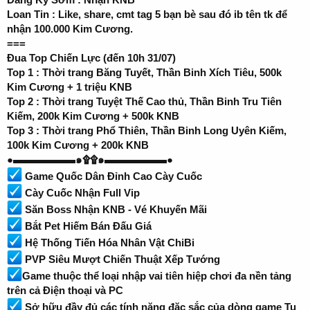
Loan Tin : Like, share, cmt tag 5 bạn bè sau đó ib tên tk để
nhận 100.000 Kim Cương.
===
Đua Top Chiến Lực (đến 10h 31/07)
Top 1 : Thời trang Băng Tuyết, Thần Binh Xích Tiêu, 500k
Kim Cương + 1 triệu KNB
Top 2 : Thời trang Tuyệt Thế Cao thủ, Thần Binh Tru Tiên
Kiếm, 200k Kim Cương + 500k KNB
Top 3 : Thời trang Phổ Thiên, Thần Binh Long Uyên Kiếm,
100k Kim Cương + 200k KNB
●▬▬▬▬▬▬๑۩۩๑▬▬▬▬▬▬●
Game Quốc Dân Đỉnh Cao Cày Cuốc
Cày Cuốc Nhận Full Vip
Săn Boss Nhận KNB - Vé Khuyến Mãi
Bắt Pet Hiếm Bán Đấu Giá
Hệ Thống Tiến Hóa Nhân Vật ChiBi
PVP Siêu Mượt Chiến Thuật Xếp Tướng
Game thuộc thể loại nhập vai tiên hiệp chơi đa nền tảng
trên cả Điện thoại và PC
Sở hữu đầy đủ các tính năng đặc sắc của dòng game Tu