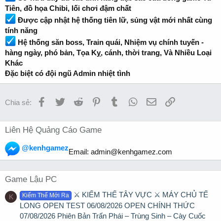
Tiên, đồ họa Chibi, lối chơi đậm chất
Được cập nhật hệ thống tiên lữ, sủng vật mới nhất cùng
tính năng
Hệ thống săn boss, Train quái, Nhiệm vụ chính tuyến -
hàng ngày, phó bản, Tọa Kỵ, cánh, thời trang, Và Nhiều Loại
Khác
Đặc biệt có đội ngũ Admin nhiệt tình
Facebook
Twitter
Reddit
Pinterest
Tumblr
WhatsApp
Email
Link
Chia sẻ:
Liên Hệ Quảng Cáo Game
@kenhgamez
Email:
admin@kenhgamez.com
Game Lậu PC
⚔️ KIẾM THẾ TÂY VỰC ⚔️ MÁY CHỦ TẾ
Kiếm Thế Mới Ra
K
LONG OPEN TEST 06/08/2026 OPEN CHÍNH THỨC
07/08/2026 Phiên Bản Trấn Phái – Trùng Sinh – Cày Cuốc