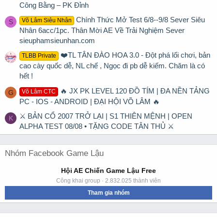
Công Bằng – PK Đỉnh
Chính Thức Mở Test 6/8--9/8 Sever Siêu
Võ Lâm Siêu Nhân
S
Nhân 6acc/1pc. Thân Mời AE Về Trải Nghiệm Sever
sieuphamsieunhan.com
❤️TL TÂN ĐÀO HOA 3.0 - Đột phá lối chơi, bản
TLBB Private
cao cày quốc dễ, NL chế , Ngọc đi pb dễ kiếm. Chăm là có
hết !
🔥 JX PK LEVEL 120 ĐỒ TÍM | ĐA NỀN TẢNG
Võ Lâm CTC
G
PC - IOS - ANDROID | ĐẠI HỘI VÕ LÂM 🔥
⚔ BẢN CỔ 2007 TRỞ LẠI | S1 THIÊN MỆNH | OPEN
K
ALPHA TEST 08/08 • TẶNG CODE TÂN THỦ ⚔
Nhóm Facebook Game Lậu
Hội AE Chiến Game Lậu Free
Công khai group · 2.832.025 thành viên
Tham gia nhóm