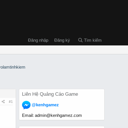
Đăng nhập
Đăng ký
Tìm kiếm
Liên Hệ Quảng Cáo Game
#1
@kenhgamez
Email:
admin@kenhgamez.com