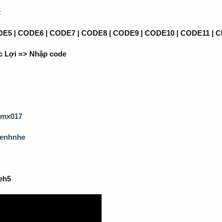
:
E5 | CODE6 | CODE7 | CODE8 | CODE9 | CODE10 | CODE11 | 
 Lợi => Nhập code
rhmx017
ykenhnhe
eh5