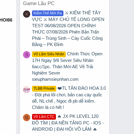
Game Lậu PC
⚔️ KIẾM THẾ TÂY
Kiếm Thế Mới Ra
K
VỰC ⚔️ MÁY CHỦ TẾ LONG OPEN
CHOI66
TEST 06/08/2026 OPEN CHÍNH
THỨC 07/08/2026 Phiên Bản Trấn
Phái – Trùng Sinh – Cày Cuốc Công
Bằng – PK Đỉnh
Chính Thức Open
Võ Lâm Siêu Nhân
S
17H Ngày 9/8 Sever Siêu Nhân
6acc/1pc. Thân Mời AE Về Trải
Nghiệm Sever
sieuphamsieunhan.com
❤️TL TÂN ĐÀO HOA 3.0
TLBB Private
- Đột phá lối chơi, bản cao cày quốc
dễ, NL chế , Ngọc đi pb dễ kiếm.
Chăm là có hết !
🔥 JX PK LEVEL 120
Võ Lâm CTC
G
ĐỒ TÍM | ĐA NỀN TẢNG PC - IOS -
ANDROID | ĐẠI HỘI VÕ LÂM 🔥