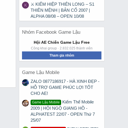
⚔ KIẾM HIỆP THIÊN LONG – S1
K
THIÊN MỆNH | BẢN CỔ 2007 |
ALPHA 08/08 – OPEN 10/08
Nhóm Facebook Game Lậu
Hội AE Chiến Game Lậu Free
Công khai group · 2.832.025 thành viên
Tham gia nhóm
Game Lậu Mobile
ZALO 0877186917 - HÀ XINH ĐẸP -
HỖ TRỢ GAME PHÚC LỢI TỐT
CHO AE!
Kiếm Thế Mobile
Game Lậu Mobile
2009 | HỘI NGỘ GIANG HỒ -
ALPHATEST 22/07 - OPEN Thứ 7
25/07