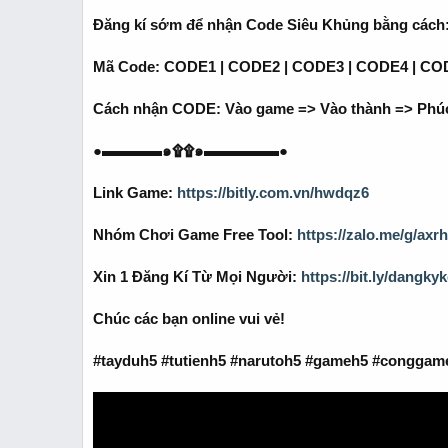
r
t
Đăng kí sớm để nhận Code Siêu Khủng bằng cách
e
r
Mã Code: CODE1 | CODE2 | CODE3 | CODE4 | COD
Cách nhận CODE: Vào game => Vào thành => Phúc
●▬▬▬▬๑۩۩๑▬▬▬▬▬●
Link Game:
https://bitly.com.vn/hwdqz6
Nhóm Chơi Game Free Tool:
https://zalo.me/g/ax
Xin 1 Đăng Kí Từ Mọi Người:
https://bit.ly/dangk
Chúc các bạn online vui vẻ!
#tayduh5 #tutienh5 #narutoh5 #gameh5 #conggam