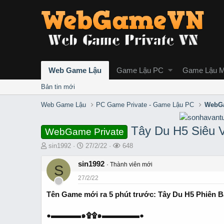
Web Game Lậu
Game Lậu PC
Game Lậu M
Bản tin mới
Web Game Lậu
PC Game Private - Game Lậu PC
WebGa
Tây Du H5 Siêu V
WebGame Private
T
S
L
sin1992
27/2/22
648
h
t
ư
r
sin1992
a
ợ
Thành viên mới
S
e
r
t
27/2/22
a
t
x
d
d
e
Tên Game mới ra 5 phút trước: Tây Du H5 Phiên 
s
a
m
t
t
●▬▬▬▬๑۩۩๑▬▬▬▬▬●
a
e