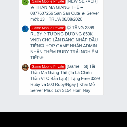
[NEW SERVER]
Game Mobile Private
S
🔥 THẦN MA GIÁNG THẾ –
0877697256 San San Cute 🔥 Server
mới: 13H TRƯA 08/08/2026
💥 TẶNG 3399
Game Mobile Private
RUBY (~TƯƠNG ĐƯƠNG 850K
VND) CHO LẦN ĐĂNG NHẬP ĐẦU
TIÊN💥 HỢP GAME NHẮN ADMIN
NHẬN THÊM RUBY TRẢI NGHIỆM
TIẾP🎉
[Game Hot] Tải
Game Mobile Private
Thần Ma Giáng Thế (Ta Là Chiến
Thần VTC Bản Lậu) | Tặng Free 3399
Ruby và 500 Ruby/Ngày | Khai Mở
Server Phúc Lợi S154 Hôm Nay