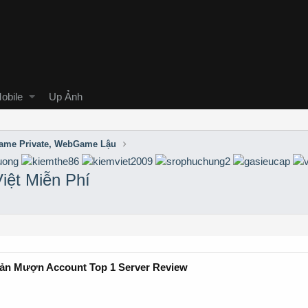
obile
Up Ảnh
me Private, WebGame Lậu
iệt Miễn Phí
Bản Mượn Account Top 1 Server Review