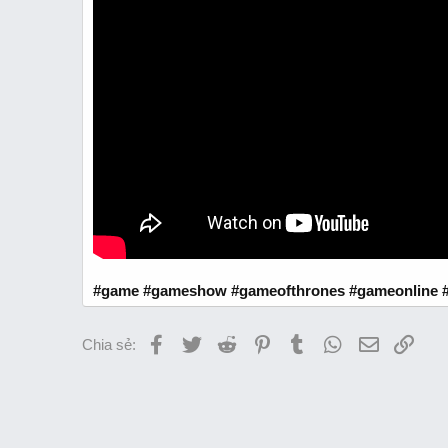
#game #gameshow #gameofthrones #gameonline #
Facebook
Twitter
Reddit
Pinterest
Tumblr
WhatsApp
Email
Link
Chia sẻ: