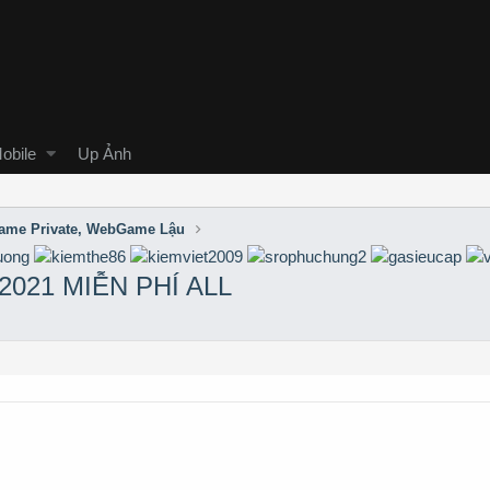
obile
Up Ảnh
me Private, WebGame Lậu
2021 MIỄN PHÍ ALL