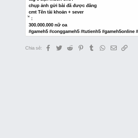
chụp ảnh gửi bài đã được đăng
cmt Tên tài khoản + sever
̂̀ ̀ :
300.000.000 nữ oa
#gameh5 #conggameh5 #tutienh5 #gameh5online 
Facebook
Twitter
Reddit
Pinterest
Tumblr
WhatsApp
Email
Link
Chia sẻ: