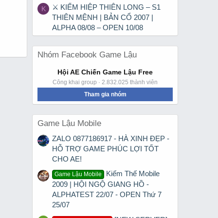
⚔ KIẾM HIỆP THIÊN LONG – S1
K
THIÊN MỆNH | BẢN CỔ 2007 |
ALPHA 08/08 – OPEN 10/08
Nhóm Facebook Game Lậu
Hội AE Chiến Game Lậu Free
Công khai group · 2.832.025 thành viên
Tham gia nhóm
Game Lậu Mobile
ZALO 0877186917 - HÀ XINH ĐẸP -
HỖ TRỢ GAME PHÚC LỢI TỐT
CHO AE!
Kiếm Thế Mobile
Game Lậu Mobile
2009 | HỘI NGỘ GIANG HỒ -
ALPHATEST 22/07 - OPEN Thứ 7
25/07