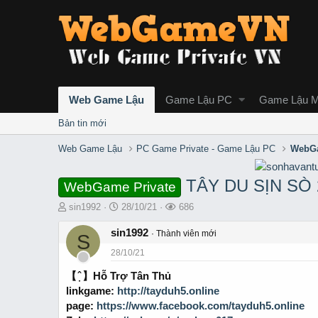
Web Game Lậu
Game Lậu PC
Game Lậu M
Bản tin mới
Web Game Lậu
PC Game Private - Game Lậu PC
WebGa
TÂY DU SỊN SÒ 
WebGame Private
T
S
L
sin1992
28/10/21
686
h
t
ư
r
sin1992
a
ợ
Thành viên mới
S
e
r
t
28/10/21
a
t
x
d
d
e
【 ̣̂ 】Hỗ Trợ Tân Thủ
s
a
m
linkgame:
http://tayduh5.online
t
t
page:
https://www.facebook.com/tayduh5.online
a
e