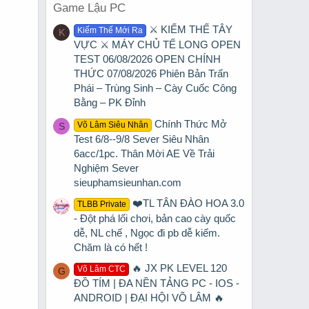
Game Lậu PC
⚔️ KIẾM THẾ TÂY
Kiếm Thế Mới Ra
K
VỰC ⚔️ MÁY CHỦ TẾ LONG OPEN
TEST 06/08/2026 OPEN CHÍNH
THỨC 07/08/2026 Phiên Bản Trấn
Phái – Trùng Sinh – Cày Cuốc Công
Bằng – PK Đỉnh
Chính Thức Mở
Võ Lâm Siêu Nhân
S
Test 6/8--9/8 Sever Siêu Nhân
6acc/1pc. Thân Mời AE Về Trải
Nghiệm Sever
sieuphamsieunhan.com
❤️TL TÂN ĐÀO HOA 3.0
TLBB Private
- Đột phá lối chơi, bản cao cày quốc
dễ, NL chế , Ngọc đi pb dễ kiếm.
Chăm là có hết !
🔥 JX PK LEVEL 120
Võ Lâm CTC
G
ĐỒ TÍM | ĐA NỀN TẢNG PC - IOS -
ANDROID | ĐẠI HỘI VÕ LÂM 🔥