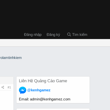
Đăng nhập
Đăng ký
Tìm kiếm
Liên Hệ Quảng Cáo Game
#1
@kenhgamez
Email:
admin@kenhgamez.com