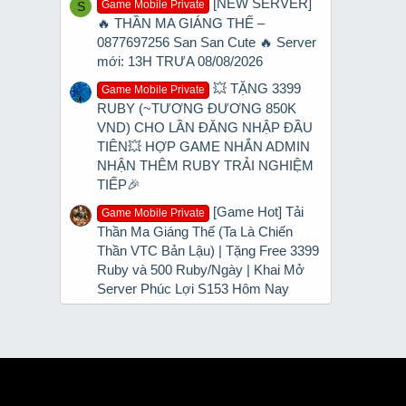
[NEW SERVER]
Game Mobile Private
S
🔥 THẦN MA GIÁNG THẾ –
0877697256 San San Cute 🔥 Server
mới: 13H TRƯA 08/08/2026
💥 TẶNG 3399
Game Mobile Private
RUBY (~TƯƠNG ĐƯƠNG 850K
VND) CHO LẦN ĐĂNG NHẬP ĐẦU
TIÊN💥 HỢP GAME NHẮN ADMIN
NHẬN THÊM RUBY TRẢI NGHIỆM
TIẾP🎉
[Game Hot] Tải
Game Mobile Private
Thần Ma Giáng Thế (Ta Là Chiến
Thần VTC Bản Lậu) | Tặng Free 3399
Ruby và 500 Ruby/Ngày | Khai Mở
Server Phúc Lợi S153 Hôm Nay