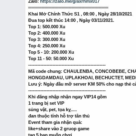
Zalo:
https://zalo.me/g/axrhmx017
r
t
════════════════════════
e
Khai Mở Chính Thức S1 , 08:00 , Ngày 28/10/2021
r
Đua top kết thúc 14:00 , Ngày 03/11/2021.
Top 1: 500.000 Xu
Top 2: 400.000 Xu
Top 3: 300.000 Xu
Top 4: 250.000 Xu
Top 5 - 10: 200.000 Xu
Top 11 - 50: 50.000 Xu
---------------------------------------------------
Mã code chung: CHAULENBA, CONCOBEBE, C
HONGDAMDAU, UPLAKHOAI, BECHUCTET, ME
Lưu ý: Ngày đầu mỡ server KM 50% cho nạp thẻ 
---------------------------------------------------
Khi đăng nhập nhận ngay VIP14 gồm
1 trang bị set VIP
sủng vật, pet, tọa kỵ.....
đan thuộc tính hỗ trợ tân thủ
Event tham gia nhận quà:
like+share vào 2 gruop game
tag 5 bạn muốn chơi