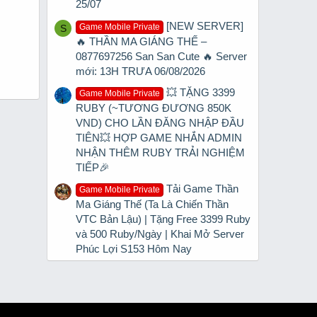
25/07
[NEW SERVER]
Game Mobile Private
S
🔥 THẦN MA GIÁNG THẾ –
0877697256 San San Cute 🔥 Server
mới: 13H TRƯA 06/08/2026
💥 TẶNG 3399
Game Mobile Private
RUBY (~TƯƠNG ĐƯƠNG 850K
VND) CHO LẦN ĐĂNG NHẬP ĐẦU
TIÊN💥 HỢP GAME NHẮN ADMIN
NHẬN THÊM RUBY TRẢI NGHIỆM
TIẾP🎉
Tải Game Thần
Game Mobile Private
Ma Giáng Thế (Ta Là Chiến Thần
VTC Bản Lậu) | Tặng Free 3399 Ruby
và 500 Ruby/Ngày | Khai Mở Server
Phúc Lợi S153 Hôm Nay