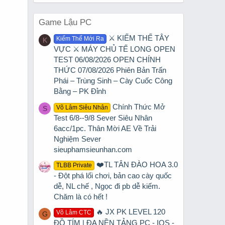
Game Lậu PC
⚔️ KIẾM THẾ TÂY
Kiếm Thế Mới Ra
K
VỰC ⚔️ MÁY CHỦ TẾ LONG OPEN
TEST 06/08/2026 OPEN CHÍNH
THỨC 07/08/2026 Phiên Bản Trấn
Phái – Trùng Sinh – Cày Cuốc Công
Bằng – PK Đỉnh
Chính Thức Mở
Võ Lâm Siêu Nhân
S
Test 6/8--9/8 Sever Siêu Nhân
6acc/1pc. Thân Mời AE Về Trải
Nghiệm Sever
sieuphamsieunhan.com
❤️TL TÂN ĐÀO HOA 3.0
TLBB Private
- Đột phá lối chơi, bản cao cày quốc
dễ, NL chế , Ngọc đi pb dễ kiếm.
Chăm là có hết !
🔥 JX PK LEVEL 120
Võ Lâm CTC
G
ĐỒ TÍM | ĐA NỀN TẢNG PC - IOS -