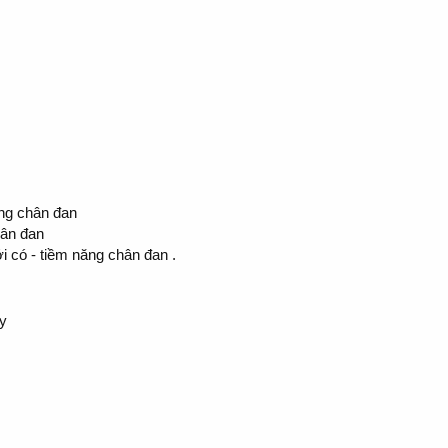
ăng chân đan
hân đan
i có - tiềm năng chân đan .
y