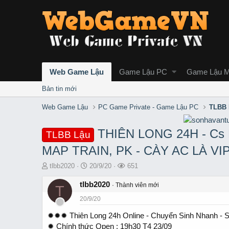
Web Game Lậu
Game Lậu PC
Game Lậu M
Bản tin mới
Web Game Lậu
PC Game Private - Game Lậu PC
TLBB 
THIÊN LONG 24H - Cs 
TLBB Lậu
MAP TRAIN, PK - CÀY AC LÀ VI
T
S
L
tlbb2020
20/9/20
651
h
t
ư
r
tlbb2020
a
ợ
Thành viên mới
T
e
r
t
20/9/20
a
t
x
d
d
e
✹✹✹ Thiên Long 24h Online - Chuyển Sinh Nhanh -
s
a
m
✹ Chính thức Open : 19h30 T4 23/09