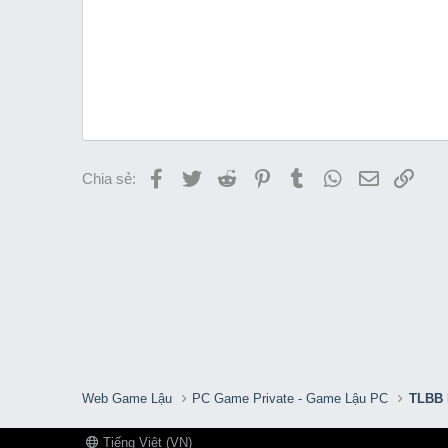
Facebook
Twitter
Reddit
Pinterest
Tumblr
WhatsApp
Email
Link
Chia sẻ:
Web Game Lậu
PC Game Private - Game Lậu PC
TLBB 
Tiếng Việt (VN)