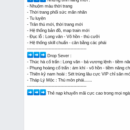
- Nhuộm màu thời trang
- Thời trang phối sức mãn nhãn
- Tu luyện
- Trân thú mới, thời trang mới
- Hệ thống bản đồ, map train mới
- Đục lỗ : Long văn - Võ hồn - thú cưỡi
- Hệ thống skill chuẩn - cân bằng các phái
-----------------------------------------
Drop Sever :
- Thúc hà cổ trấn : Long văn - bá vương lệnh - tiềm n
- Phụng hoàng cổ trấn : ám khí - võ hồn - tiềm năng c
- Thiên kỷ nam hoài : Sét trùng lâu cực VIP chỉ săn mớ
- Tháp Lý Mộc : Thú môn phái.......
-----------------------------------------
Thẻ nạp khuyến mãi cực cao trong mọi ngà