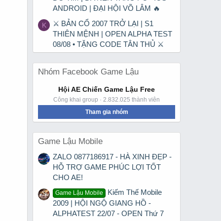
ANDROID | ĐẠI HỘI VÕ LÂM 🔥
⚔ BẢN CỔ 2007 TRỞ LẠI | S1
K
THIÊN MỆNH | OPEN ALPHA TEST
08/08 • TẶNG CODE TÂN THỦ ⚔
Nhóm Facebook Game Lậu
Hội AE Chiến Game Lậu Free
Công khai group · 2.832.025 thành viên
Tham gia nhóm
Game Lậu Mobile
ZALO 0877186917 - HÀ XINH ĐẸP -
HỖ TRỢ GAME PHÚC LỢI TỐT
CHO AE!
Kiếm Thế Mobile
Game Lậu Mobile
2009 | HỘI NGỘ GIANG HỒ -
ALPHATEST 22/07 - OPEN Thứ 7