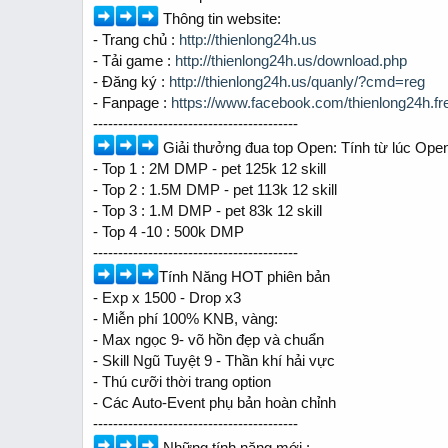
t
t
Thông tin website:
a
e
r
- Trang chủ :
http://thienlong24h.us
t
- Tải game :
http://thienlong24h.us/download.php
e
- Đăng ký :
http://thienlong24h.us/quanly/?cmd=reg
r
- Fanpage :
https://www.facebook.com/thienlong24h.fr
-----------------------------------------
Giải thưởng đua top Open: Tính từ lúc Ope
- Top 1 : 2M DMP - pet 125k 12 skill
- Top 2 : 1.5M DMP - pet 113k 12 skill
- Top 3 : 1.M DMP - pet 83k 12 skill
- Top 4 -10 : 500k DMP
-----------------------------------------
Tính Năng HOT phiên bản
- Exp x 1500 - Drop x3
- Miễn phí 100% KNB, vàng:
- Max ngọc 9- võ hồn đẹp và chuẩn
- Skill Ngũ Tuyệt 9 - Thần khí hải vực
- Thú cưỡi thời trang option
- Các Auto-Event phụ bản hoàn chỉnh
-----------------------------------------
Những tính năng mới :