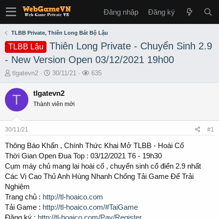
Đăng nhập
Đăng ký
TLBB Private, Thiên Long Bát Bộ Lậu
Thiên Long Private - Chuyển Sinh 2.9
TLBB Lậu
- New Version Open 03/12/2021 19h00
T
S
L
tlgatevn2
30/11/21
635
h
t
ư
r
a
ợ
tlgatevn2
T
e
r
t
Thành viên mới
a
t
x
d
d
e
s
a
m
30/11/21
#1
t
t
a
e
Thông Báo Khẩn , Chính Thức Khai Mở TLBB - Hoài Cổ
r
Thời Gian Open Đua Top : 03/12/2021 T6 - 19h30
t
Cụm máy chủ mang lại hoài cổ , chuyển sinh cổ điển 2.9 nhất
e
Các Vị Cao Thủ Anh Hùng Nhanh Chống Tải Game Để Trải
r
Nghiệm
Trang chủ :
http://tl-hoaico.com
Tải Game :
http://tl-hoaico.com/#TaiGame
Đăng ký :
http://tl-hoaico.com/Pay/Register