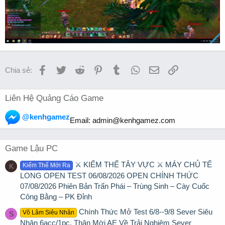
Facebook
Twitter
Reddit
Pinterest
Tumblr
WhatsApp
Email
Link
Chia sẻ:
Liên Hệ Quảng Cáo Game
@kenhgamez
Email:
admin@kenhgamez.com
Game Lậu PC
⚔️ KIẾM THẾ TÂY VỰC ⚔️ MÁY CHỦ TẾ
Kiếm Thế Mới Ra
K
LONG OPEN TEST 06/08/2026 OPEN CHÍNH THỨC
07/08/2026 Phiên Bản Trấn Phái – Trùng Sinh – Cày Cuốc
Công Bằng – PK Đỉnh
Chính Thức Mở Test 6/8--9/8 Sever Siêu
Võ Lâm Siêu Nhân
S
Nhân 6acc/1pc. Thân Mời AE Về Trải Nghiệm Sever