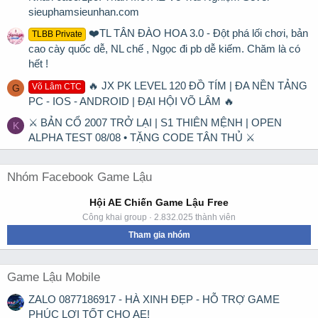
sieuphamsieunhan.com
❤️TL TÂN ĐÀO HOA 3.0 - Đột phá lối chơi, bản
TLBB Private
cao cày quốc dễ, NL chế , Ngọc đi pb dễ kiếm. Chăm là có
hết !
🔥 JX PK LEVEL 120 ĐỒ TÍM | ĐA NỀN TẢNG
Võ Lâm CTC
G
PC - IOS - ANDROID | ĐẠI HỘI VÕ LÂM 🔥
⚔ BẢN CỔ 2007 TRỞ LẠI | S1 THIÊN MỆNH | OPEN
K
ALPHA TEST 08/08 • TẶNG CODE TÂN THỦ ⚔
Nhóm Facebook Game Lậu
Hội AE Chiến Game Lậu Free
Công khai group · 2.832.025 thành viên
Tham gia nhóm
Game Lậu Mobile
ZALO 0877186917 - HÀ XINH ĐẸP - HỖ TRỢ GAME
PHÚC LỢI TỐT CHO AE!