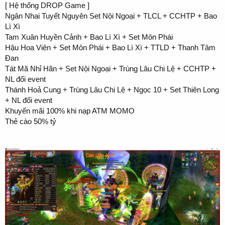
[ Hệ thống DROP Game ]
Ngân Nhai Tuyết Nguyên Set Nội Ngoại + TLCL + CCHTP + Bao
Lì Xì
Tam Xuân Huyền Cảnh + Bao Lì Xì + Set Môn Phái
Hậu Hoa Viên + Set Môn Phái + Bao Lì Xì + TTLD + Thanh Tâm
Đan
Tát Mã Nhỉ Hãn + Set Nội Ngoại + Trùng Lâu Chi Lệ + CCHTP +
NL đổi event
Thánh Hoả Cung + Trùng Lâu Chi Lệ + Ngọc 10 + Set Thiên Long
+ NL đổi event
Khuyến mãi 100% khi nạp ATM MOMO
Thẻ cào 50% tỷ