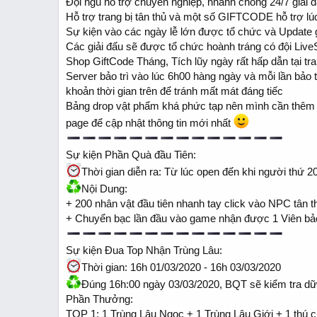
Đội ngũ hỗ trợ chuyên nghiệp, nhanh chóng 24/7 giải
Hỗ trợ trang bị tân thủ và một số GIFTCODE hỗ trợ 
Sự kiện vào các ngày lễ lớn được tổ chức và Update ga
Các giải đấu sẽ được tổ chức hoành tráng có đội LiveS
Shop GiftCode Tháng, Tích lũy ngày rất hấp dẫn tại tr
Server bảo trì vào lúc 6h00 hàng ngày và mỗi lần bảo t
khoản thời gian trên để tránh mất mát đáng tiếc
Bảng drop vật phẩm khá phức tạp nên mình cần thêm 1
page để cập nhật thông tin mới nhất
Sự kiện Phần Quà đầu Tiên:
Thời gian diễn ra: Từ lúc open đến khi người thứ 
Nội Dung:
+ 200 nhân vật đầu tiên nhanh tay click vào NPC tân th
+ Chuyển bạc lần đầu vào game nhận được 1 Viên bảo t
Sự kiện Đua Top Nhận Trùng Lâu:
Thời gian: 16h 01/03/2020 - 16h 03/03/2020
Đúng 16h:00 ngày 03/03/2020, BQT sẽ kiểm tra dữ l
Phần Thưởng:
TOP 1: 1 Trùng Lâu Ngọc + 1 Trùng Lâu Giới + 1 thú c