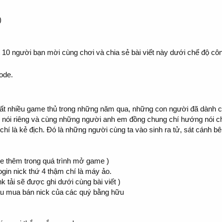
)
hất 10 người bạn mời cùng chơi và chia sẻ bài viết này dưới chế độ cô
ode.
i rất nhiều game thủ trong những năm qua, những con người đã dành 
 nói riêng và cùng những người anh em đồng chung chí hướng nói c
hí là kẻ địch. Đó là những người cùng ta vào sinh ra tử, sát cánh b
ate thêm trong quá trình mở game )
ogin nick thứ 4 thậm chí là máy ảo.
ink tải sẽ được ghi dưới cùng bài viết )
cầu mua bán nick của các quý bằng hữu