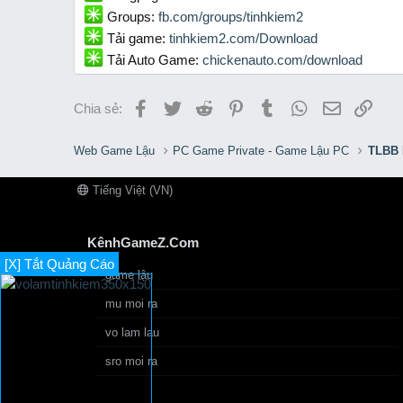
Groups:
fb.com/groups/tinhkiem2
Tải game:
tinhkiem2.com/Download
Tải Auto Game:
chickenauto.com/download
Facebook
Twitter
Reddit
Pinterest
Tumblr
WhatsApp
Email
Link
Chia sẻ:
Web Game Lậu
PC Game Private - Game Lậu PC
TLBB 
Tiếng Việt (VN)
KênhGameZ.Com
[X] Tắt Quảng Cáo
game lậu
mu moi ra
vo lam lau
sro moi ra