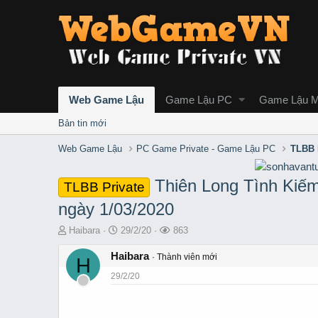
Web Game Lậu
Game Lậu PC
Game Lậu M
Bản tin mới
Web Game Lậu
PC Game Private - Game Lậu PC
TLBB 
Thiên Long Tình Kiế
TLBB Private
ngày 1/03/2020
T
S
L
Haibara
29/2/20
863
h
t
ư
r
Haibara
a
ợ
Thành viên mới
H
e
r
t
29/2/20
a
t
x
d
d
e
s
a
m