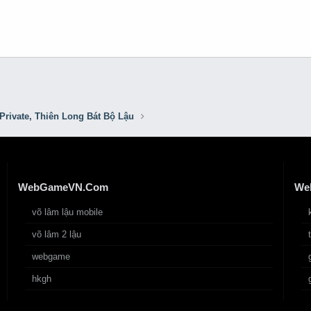
Private, Thiên Long Bát Bộ Lậu
WebGameVN.Com
We
võ lâm lậu mobile
võ lâm 2 lậu
webgame
hkgh