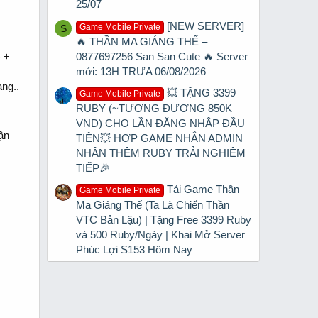
25/07
[NEW SERVER]
Game Mobile Private
S
🔥 THẦN MA GIÁNG THẾ –
0877697256 San San Cute 🔥 Server
) +
mới: 13H TRƯA 06/08/2026
ng..
💥 TẶNG 3399
Game Mobile Private
RUBY (~TƯƠNG ĐƯƠNG 850K
VND) CHO LẦN ĐĂNG NHẬP ĐẦU
ận
TIÊN💥 HỢP GAME NHẮN ADMIN
NHẬN THÊM RUBY TRẢI NGHIỆM
TIẾP🎉
Tải Game Thần
Game Mobile Private
Ma Giáng Thế (Ta Là Chiến Thần
VTC Bản Lậu) | Tặng Free 3399 Ruby
và 500 Ruby/Ngày | Khai Mở Server
Phúc Lợi S153 Hôm Nay