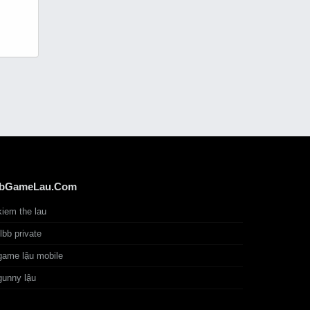
bGameLau.Com
kiem the lau
tlbb private
game lậu mobile
gunny lậu