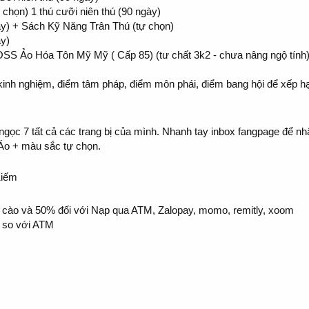
chọn) 1 thú cưỡi niên thú (90 ngày)
) + Sách Kỹ Năng Trân Thú (tự chọn)
ày)
BOSS Ảo Hóa Tôn Mỹ Mỹ ( Cấp 85) (tư chất 3k2 - chưa nâng ngộ tính
inh nghiệm, điểm tâm pháp, điểm môn phái, điểm bang hội để xếp hạ
 ngọc 7 tất cả các trang bị của mình. Nhanh tay inbox fangpage để nh
. Áo + màu sắc tự chọn.
Kiếm
ẻ cào và 50% đối với Nạp qua ATM, Zalopay, momo, remitly, xoom
% so với ATM