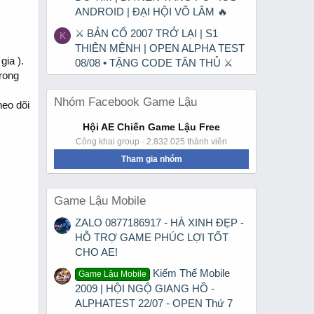
ANDROID | ĐẠI HỘI VÕ LÂM 🔥
⚔ BẢN CỔ 2007 TRỞ LẠI | S1
K
THIÊN MỆNH | OPEN ALPHA TEST
gia ).
08/08 • TẶNG CODE TÂN THỦ ⚔
trong
Nhóm Facebook Game Lậu
heo dõi
Hội AE Chiến Game Lậu Free
Công khai group · 2.832.025 thành viên
Tham gia nhóm
Game Lậu Mobile
ZALO 0877186917 - HÀ XINH ĐẸP -
HỖ TRỢ GAME PHÚC LỢI TỐT
CHO AE!
Kiếm Thế Mobile
Game Lậu Mobile
2009 | HỘI NGỘ GIANG HỒ -
ALPHATEST 22/07 - OPEN Thứ 7