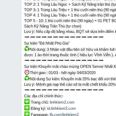
TOP 2: 1 Trùng Lâu Ngọc + Sách Kỹ Năng trân thú (tự 
TOP 3: 1 Trùng Lâu Triệu + 1 thú cưỡi niên thú (90 ngày
TOP 4: 1 Trùng Lâu Triệu + 1 thú cưỡi niên thú (90 ng
TOP 5 - 10: 1 thú cưỡi niên thú (90 ngày) + 01 PET 
Sách Kỹ Năng Trân Thú (tự chọn)
Lưu ý: Nếu cấp độ bằng nhau, BQT sẽ dựa trên điểm k
Sự kiện "Đệ Nhất Phú Gia"
Nội dung: 3 Nhân vật đầu tiên sở hữu và khảm full
được 1 áo thời trang thuộc tính ( hiệu lực Vĩnh Viễn )
Sự kiện Khuyến mãi chào mừng OPEN Server Nhất 
Thời gian : 01/03 - hết ngày 04/03/2020
Nội dung Sự kiện: Khuyến mãi 25% bạc đối với th
Lưu ý: Mệnh giá nạp thẻ cào sẽ bị mất chiết khấu 20
Các địa chỉ chính thức:
Trang chủ:
tinhkiem2.com
Đăng ký:
id.tinhkiem2.com
Fangpage:
fb.com/tinhkiem2