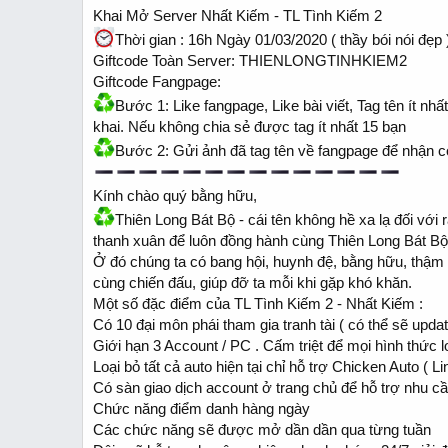
t
t
Khai Mở Server Nhất Kiếm - TL Tình Kiếm 2
a
e
r
Thời gian : 16h Ngày 01/03/2020 ( thầy bói nói đẹp 
t
Giftcode Toàn Server: THIENLONGTINHKIEM2
e
Giftcode Fangpage:
r
Bước 1: Like fangpage, Like bài viết, Tag tên ít n
khai. Nếu không chia sẻ được tag ít nhất 15 bạn
Bước 2: Gửi ảnh đã tag tên về fangpage để nhận c
Kính chào quý bằng hữu,
Thiên Long Bát Bộ - cái tên không hề xa lạ đối vớ
thanh xuân để luôn đồng hành cùng Thiên Long Bát Bộ
Ở đó chúng ta có bang hội, huynh đệ, bằng hữu, thậm c
cùng chiến đấu, giúp đỡ ta mỗi khi gặp khó khăn.
Một số đặc điểm của TL Tình Kiếm 2 - Nhất Kiếm :
Có 10 đại môn phái tham gia tranh tài ( có thể sẽ upd
Giới hạn 3 Account / PC . Cấm triệt để mọi hình thức l
Loại bỏ tất cả auto hiện tại chỉ hỗ trợ Chicken Auto ( L
Có sàn giao dịch account ở trang chủ để hỗ trợ nhu 
Chức năng điểm danh hàng ngày
Các chức năng sẽ được mở dần dần qua từng tuần