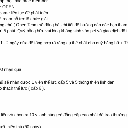
 đáp mọi thắc mắc member.
lúc OPEN
me liên tục để phát triển.
tream hỗ trợ tổ chức giải.
ang chủ ( Open Team sẽ đăng bài chi tiết để hướng dẫn các bạn tham 
rì 5 phút. Quý bằng hữu vui lòng không sinh sản pet và giao dịch đồ 
 - 2 ngày nữa để tổng hợp rõ ràng cụ thể nhất cho quý bằng hữu. T
200 nhận quà
ủ sẽ nhận được 1 viên thể lực cấp 5 và 5 thông thiên linh đan
hạch thể lực ( cấp 6 ).
iệu và chọn ra 10 vị anh hùng có đẳng cấp cao nhất để trao thưởng.
ưỡi niên thú (90 ngày)