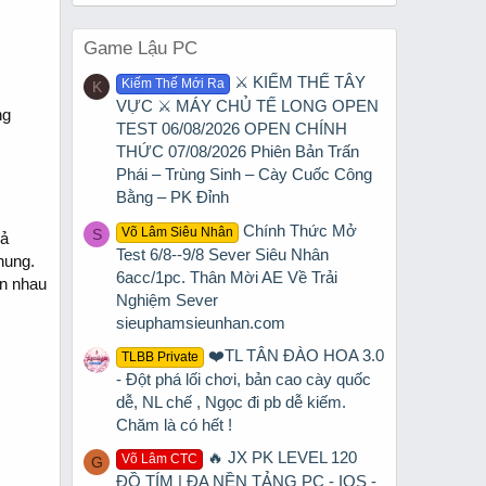
Game Lậu PC
⚔️ KIẾM THẾ TÂY
Kiếm Thế Mới Ra
K
VỰC ⚔️ MÁY CHỦ TẾ LONG OPEN
ng
TEST 06/08/2026 OPEN CHÍNH
THỨC 07/08/2026 Phiên Bản Trấn
Phái – Trùng Sinh – Cày Cuốc Công
Bằng – PK Đỉnh
Chính Thức Mở
Võ Lâm Siêu Nhân
S
cả
Test 6/8--9/8 Sever Siêu Nhân
hung.
6acc/1pc. Thân Mời AE Về Trải
ên nhau
Nghiệm Sever
sieuphamsieunhan.com
❤️TL TÂN ĐÀO HOA 3.0
TLBB Private
- Đột phá lối chơi, bản cao cày quốc
dễ, NL chế , Ngọc đi pb dễ kiếm.
Chăm là có hết !
🔥 JX PK LEVEL 120
Võ Lâm CTC
G
ĐỒ TÍM | ĐA NỀN TẢNG PC - IOS -