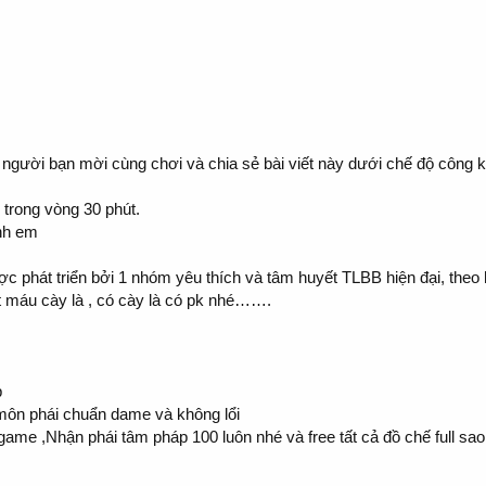
10 người bạn mời cùng chơi và chia sẻ bài viết này dưới chế độ công k
trong vòng 30 phút.
anh em
 phát triển bởi 1 nhóm yêu thích và tâm huyết TLBB hiện đại, the
út máu cày là , có cày là có pk nhé…….
p
 môn phái chuẩn dame và không lổi
ame ,Nhận phái tâm pháp 100 luôn nhé và free tất cả đồ chế full sa