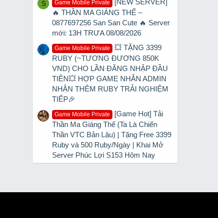
[NEW SERVER]
Game Mobile Private
S
🔥 THẦN MA GIÁNG THẾ –
0877697256 San San Cute 🔥 Server
mới: 13H TRƯA 08/08/2026
💥 TẶNG 3399
Game Mobile Private
RUBY (~TƯƠNG ĐƯƠNG 850K
VND) CHO LẦN ĐĂNG NHẬP ĐẦU
TIÊN💥 HỢP GAME NHẮN ADMIN
NHẬN THÊM RUBY TRẢI NGHIỆM
TIẾP🎉
[Game Hot] Tải
Game Mobile Private
Thần Ma Giáng Thế (Ta Là Chiến
Thần VTC Bản Lậu) | Tặng Free 3399
Ruby và 500 Ruby/Ngày | Khai Mở
Server Phúc Lợi S153 Hôm Nay