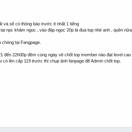
.
t và sẽ có thông báo trước ít nhất 1 tiếng
 tại npc khảm ngọc , vào đập ngọc 20p là đua top nhé anh , quên nữ
h chóng tại Fangpage.
21 đến 22h00p đêm cùng ngày sẽ chốt top member nào đạt level cao 
Ai có lên cấp 119 trước thì chụp ảnh fanpage để Admin chốt top.