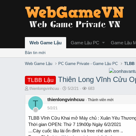
Web Game Lậu
Game Lậu PC
Game Lậu M
Bản tin mới
Web Game Lậu
PC Game Private - Game Lậu PC
TLBB 
Thiên Long Vĩnh Cửu O
TLBB Lậu
T
S
L
thienlongvinhcuu
5/2/21
683
h
t
ư
r
thienlongvinhcuu
a
ợ
Thành viên mới
T
e
r
t
5/2/21
a
t
x
d
d
e
TLBB Vĩnh Cữu Khai mở Máy chủ : Xuân Yêu Thươn
s
a
m
Thời gian OPEN: Thứ 7 19h00p Ngày 6/2/2021
t
t
…Cày cuốc lâu lài ổn đinh và free nhé anh em ..
a
e