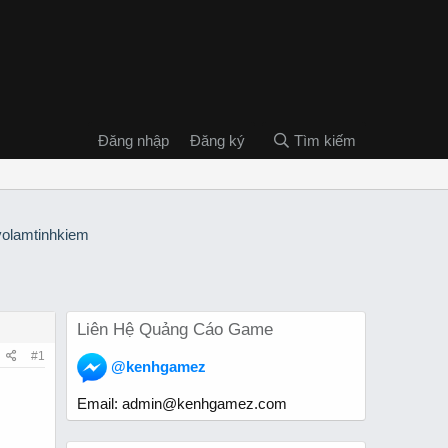
Đăng nhập
Đăng ký
Tìm kiếm
Liên Hệ Quảng Cáo Game
#1
@kenhgamez
Email:
admin@kenhgamez.com