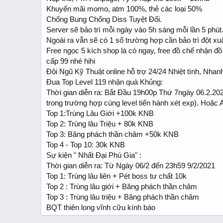
Khuyến mãi momo, atm 100%, thẻ các loại 50%
Chống Bung Chống Diss Tuyệt Đối.
Server sẽ bảo trì mỗi ngày vào 5h sáng mỗi lần 5 phút
Ngoài ra vẫn sẽ có 1 số trường hợp cần bảo trì đột xuấ
Free ngọc 5 kích shop là có ngay, free đồ chế nhận đồ
cấp 99 nhé hihi
Đội Ngũ Kỹ Thuật online hỗ trợ 24/24 Nhiệt tình, Nhan
Đua Top Level 119 nhận quà Khủng:
Thời gian diễn ra: Bắt Đầu 19h00p Thứ 7ngày 06.2.20
trong trường hợp cùng level tiến hành xét exp). Hoặc 
Top 1:Trùng Lâu Giới +100k KNB
Top 2: Trùng lâu Triệu + 80k KNB
Top 3: Băng phách thần châm +50k KNB
Top 4 - Top 10: 30k KNB
Sự kiện " Nhất Đại Phú Gia" :
Thời gian diễn ra: Từ Ngày 06/2 đến 23h59 9/2/2021
Top 1: Trùng lâu liên + Pét boss tư chất 10k
Top 2 : Trùng lâu giới + Băng phách thần châm
Top 3 : Trùng lâu triệu + Băng phách thần châm
BQT thiên long vĩnh cữu kính báo