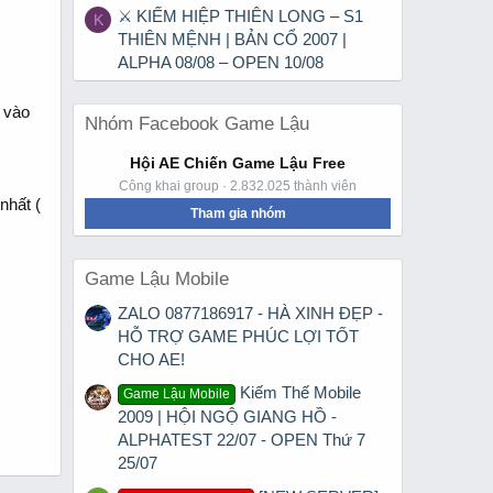
⚔ KIẾM HIỆP THIÊN LONG – S1
K
THIÊN MỆNH | BẢN CỔ 2007 |
ALPHA 08/08 – OPEN 10/08
a vào
Nhóm Facebook Game Lậu
Hội AE Chiến Game Lậu Free
Công khai group · 2.832.025 thành viên
nhất (
Tham gia nhóm
Game Lậu Mobile
ZALO 0877186917 - HÀ XINH ĐẸP -
HỖ TRỢ GAME PHÚC LỢI TỐT
CHO AE!
Kiếm Thế Mobile
Game Lậu Mobile
2009 | HỘI NGỘ GIANG HỒ -
ALPHATEST 22/07 - OPEN Thứ 7
25/07