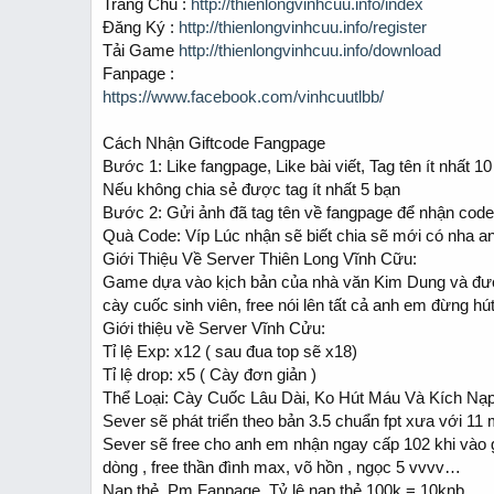
Trang Chủ :
http://thienlongvinhcuu.info/index
r
t
Đăng Ký :
http://thienlongvinhcuu.info/register
e
Tải Game
http://thienlongvinhcuu.info/download
r
Fanpage :
https://www.facebook.com/vinhcuutlbb/
Cách Nhận Giftcode Fangpage
Bước 1: Like fangpage, Like bài viết, Tag tên ít nhất 
Nếu không chia sẻ được tag ít nhất 5 bạn
Bước 2: Gửi ảnh đã tag tên về fangpage để nhận code 
Quà Code: Víp Lúc nhận sẽ biết chia sẽ mới có nha 
Giới Thiệu Về Server Thiên Long Vĩnh Cữu:
Game dựa vào kịch bản của nhà văn Kim Dung và được
cày cuốc sinh viên, free nói lên tất cả anh em đừng h
Giới thiệu về Server Vĩnh Cửu:
Tỉ lệ Exp: x12 ( sau đua top sẽ x18)
Tỉ lệ drop: x5 ( Cày đơn giản )
Thể Loại: Cày Cuốc Lâu Dài, Ko Hút Máu Và Kích Nạ
Sever sẽ phát triển theo bản 3.5 chuẩn fpt xưa với 11
Sever sẽ free cho anh em nhận ngay cấp 102 khi vào g
dòng , free thần đình max, võ hồn , ngọc 5 vvvv…
Nạp thẻ, Pm Fanpage, Tỷ lệ nạp thẻ 100k = 10knb