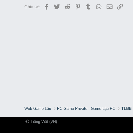
Facebook
Twitter
Reddit
Pinterest
Tumblr
WhatsApp
Email
Link
Chia sẻ:
Web Game Lậu
PC Game Private - Game Lậu PC
TLBB 
Tiếng Việt (VN)