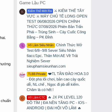
Game Lậu PC
⚔️ KIẾM THẾ TÂY
Kiếm Thế Mới Ra
K
VỰC ⚔️ MÁY CHỦ TẾ LONG OPEN
TEST 06/08/2026 OPEN CHÍNH
THỨC 07/08/2026 Phiên Bản Trấn
Phái – Trùng Sinh – Cày Cuốc Công
Bằng – PK Đỉnh
hai.
Chính Thức Mở
Võ Lâm Siêu Nhân
S
Test 6/8--9/8 Sever Siêu Nhân
6acc/1pc. Thân Mời AE Về Trải
Nghiệm Sever
o hướng
sieuphamsieunhan.com
❤️TL TÂN ĐÀO HOA 3.0
TLBB Private
- Đột phá lối chơi, bản cao cày quốc
dễ, NL chế , Ngọc đi pb dễ kiếm.
Chăm là có hết !
🔥 JX PK LEVEL 120
Võ Lâm CTC
G
o chuẩn
ĐỒ TÍM | ĐA NỀN TẢNG PC - IOS -
ANDROID | ĐẠI HỘI VÕ LÂM 🔥