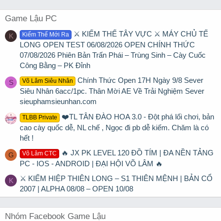
Game Lậu PC
⚔️ KIẾM THẾ TÂY VỰC ⚔️ MÁY CHỦ TẾ
Kiếm Thế Mới Ra
K
LONG OPEN TEST 06/08/2026 OPEN CHÍNH THỨC
07/08/2026 Phiên Bản Trấn Phái – Trùng Sinh – Cày Cuốc
Công Bằng – PK Đỉnh
Chính Thức Open 17H Ngày 9/8 Sever
Võ Lâm Siêu Nhân
S
Siêu Nhân 6acc/1pc. Thân Mời AE Về Trải Nghiệm Sever
sieuphamsieunhan.com
❤️TL TÂN ĐÀO HOA 3.0 - Đột phá lối chơi, bản
TLBB Private
cao cày quốc dễ, NL chế , Ngọc đi pb dễ kiếm. Chăm là có
hết !
🔥 JX PK LEVEL 120 ĐỒ TÍM | ĐA NỀN TẢNG
Võ Lâm CTC
G
PC - IOS - ANDROID | ĐẠI HỘI VÕ LÂM 🔥
⚔ KIẾM HIỆP THIÊN LONG – S1 THIÊN MỆNH | BẢN CỔ
K
2007 | ALPHA 08/08 – OPEN 10/08
Nhóm Facebook Game Lậu