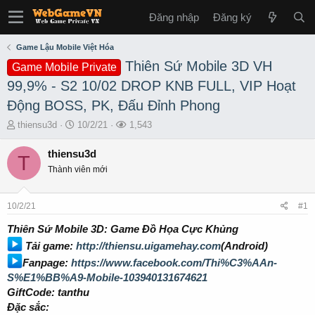
Đăng nhập
Đăng ký
Game Lậu Mobile Việt Hóa
Thiên Sứ Mobile 3D VH
Game Mobile Private
99,9% - S2 10/02 DROP KNB FULL, VIP Hoạt
Động BOSS, PK, Đấu Đỉnh Phong
T
S
L
thiensu3d
10/2/21
1,543
h
t
ư
r
a
ợ
thiensu3d
T
e
r
t
Thành viên mới
a
t
x
d
d
e
s
a
m
10/2/21
#1
t
t
a
e
Thiên Sứ Mobile 3D: Game Đồ Họa Cực Khủng
r
Tải game:
http://thiensu.uigamehay.com
(Android)
t
Fanpage:
https://www.facebook.com/Thi%C3%AAn-
e
r
S%E1%BB%A9-Mobile-103940131674621
GiftCode: tanthu
Đặc sắc: