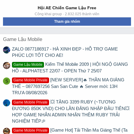
Hội AE Chiến Game Lậu Free
Công khai group · 2.832.025 thành viên
Tham gia nhóm
Game Lậu Mobile
ZALO 0877186917 - HÀ XINH ĐẸP - HỖ TRỢ GAME
PHÚC LỢI TỐT CHO AE!
Kiếm Thế Mobile 2009 | HỘI NGỘ GIANG
Game Lậu Mobile
HỒ - ALPHATEST 22/07 - OPEN Thứ 7 25/07
[NEW SERVER]🔥 THẦN MA GIÁNG
Game Mobile Private
S
THẾ – 0877697256 San San Cute 🔥 Server mới: 13H
TRƯA 08/08/2026
💥 TẶNG 3399 RUBY (~TƯƠNG
Game Mobile Private
ĐƯƠNG 850K VND) CHO LẦN ĐĂNG NHẬP ĐẦU TIÊN💥
HỢP GAME NHẮN ADMIN NHẬN THÊM RUBY TRẢI
NGHIỆM TIẾP🎉
[Game Hot] Tải Thần Ma Giáng Thế (Ta
Game Mobile Private