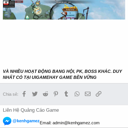
VÀ NHIỀU HOẠT ĐỘNG BANG HỘI, PK, BOSS KHÁC. DUY
NHẤT CÓ TẠI UIGAMEHAY GAME BỀN VỮNG
Facebook
Twitter
Reddit
Pinterest
Tumblr
WhatsApp
Email
Link
Chia sẻ:
Liên Hệ Quảng Cáo Game
@kenhgamez
Email:
admin@kenhgamez.com