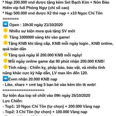
* Nạp 200.000 vnd được tặng kèm Set Bạch Kim + Nón Bảo
Hiểm vip full Phòng Ngự (chỉ số cao)
* Nạp 500.000 vnd được X2 thẻ nạp + x10 Ngọc Chí Tôn
=======
Open : 10h30 ngày 21/10/2020
Nhiều sự kiện mưa quà tặng SV mới
Tăng 1000000 vàng khi vào game!
Tặng KNB khi tăng cấp, KNB mỗi ngày login , KNB online,
quà toàn dân
Tặng quà ngày lễ 200.000 KNB mỗi ngày!
Mỗi ngày online game đạt 90 phút nhận 200.000 KNB!
Tính năng : Chiến kỵ, pháp bảo, bảo vật, và nhiều tính
năng khác cực kỳ hấp dẫn, LV max lên đến 120.
Even nhận 20.000 KNB nạp
- Like, share + cmt tag 5 bạn bè vào kèm tên tk web!
==================
Sự kiện đua top sẽ chốt vào 09h ngày 25/10/2020
Lực Chiến:
- Top1: 10 Ngọc Chí Tôn (tự chọn) + 200.000 Vàng nạp
- Top2: 3 Chí Tôn (tự chọn) + 100.000 Vàng nạp