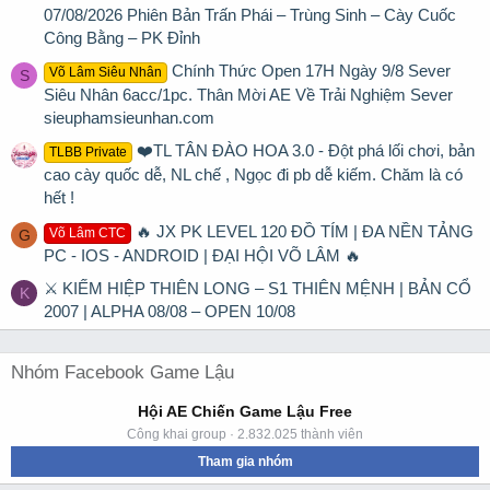
07/08/2026 Phiên Bản Trấn Phái – Trùng Sinh – Cày Cuốc
Công Bằng – PK Đỉnh
Chính Thức Open 17H Ngày 9/8 Sever
Võ Lâm Siêu Nhân
S
Siêu Nhân 6acc/1pc. Thân Mời AE Về Trải Nghiệm Sever
sieuphamsieunhan.com
❤️TL TÂN ĐÀO HOA 3.0 - Đột phá lối chơi, bản
TLBB Private
cao cày quốc dễ, NL chế , Ngọc đi pb dễ kiếm. Chăm là có
hết !
🔥 JX PK LEVEL 120 ĐỒ TÍM | ĐA NỀN TẢNG
Võ Lâm CTC
G
PC - IOS - ANDROID | ĐẠI HỘI VÕ LÂM 🔥
⚔ KIẾM HIỆP THIÊN LONG – S1 THIÊN MỆNH | BẢN CỔ
K
2007 | ALPHA 08/08 – OPEN 10/08
Nhóm Facebook Game Lậu
Hội AE Chiến Game Lậu Free
Công khai group · 2.832.025 thành viên
Tham gia nhóm