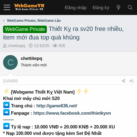
Đăng nhập
Đăng ký
WebGame Private, WebGame Lậu
Thiết Kỵ ra sv20 free nhiều,
WebGame Private
item mới đua top quà khủng
T
S
L
chettitepq
21/10/20
826
h
t
ư
r
a
ợ
chettitepq
C
e
r
t
Thành viên mới
a
t
x
d
d
e
s
a
m
21/10/20
#1
t
t
a
e
[Webgame Thiết Kỵ Việt Nam]
r
Khai mở máy chủ mới S20
t
Trang chủ :
http://game636.net/
e
r
Fanpage :
https://www.facebook.com/thietkyvn
-------
Tỷ lệ nạp : 10.000 VNĐ = 20.000 KNB + 20.000 XU
* Nạp 100.000 vnd được tặng kèm Set Đệ Nhất