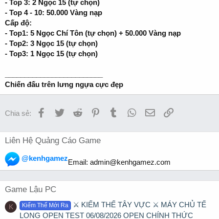
- Top 3: 2 Ngọc 15 (tự chọn)
- Top 4 - 10: 50.000 Vàng nạp
Cấp độ:
- Top1: 5 Ngọc Chí Tôn (tự chọn) + 50.000 Vàng nạp
- Top2: 3 Ngọc 15 (tự chọn)
- Top3: 1 Ngọc 15 (tự chọn)
_________________________
Chiến đấu trên lưng ngựa cực đẹp
Facebook
Twitter
Reddit
Pinterest
Tumblr
WhatsApp
Email
Link
Chia sẻ:
Liên Hệ Quảng Cáo Game
@kenhgamez
Email:
admin@kenhgamez.com
Game Lậu PC
⚔️ KIẾM THẾ TÂY VỰC ⚔️ MÁY CHỦ TẾ
Kiếm Thế Mới Ra
K
LONG OPEN TEST 06/08/2026 OPEN CHÍNH THỨC