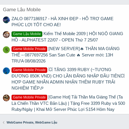
Game Lậu Mobile
ZALO 0877186917 - HÀ XINH ĐẸP - HỖ TRỢ GAME
PHÚC LỢI TỐT CHO AE!
Kiếm Thế Mobile 2009 | HỘI NGỘ GIANG
Game Lậu Mobile
HỒ - ALPHATEST 22/07 - OPEN Thứ 7 25/07
[NEW SERVER]🔥 THẦN MA GIÁNG
Game Mobile Private
S
THẾ – 0877697256 San San Cute 🔥 Server mới: 13H
TRƯA 08/08/2026
💥 TẶNG 3399 RUBY (~TƯƠNG
Game Mobile Private
ĐƯƠNG 850K VND) CHO LẦN ĐĂNG NHẬP ĐẦU TIÊN💥
HỢP GAME NHẮN ADMIN NHẬN THÊM RUBY TRẢI
NGHIỆM TIẾP🎉
[Game Hot] Tải Thần Ma Giáng Thế (Ta
Game Mobile Private
Là Chiến Thần VTC Bản Lậu) | Tặng Free 3399 Ruby và 500
Ruby/Ngày | Khai Mở Server Phúc Lợi S154 Hôm Nay
WebGame Private, WebGame Lậu