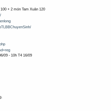
l 100 + 2 món Tam Xuân 120
/
ienlong
opTLBBChuyenSinh/
.php
md=reg
06/09 - 10h T4 16/09
g.