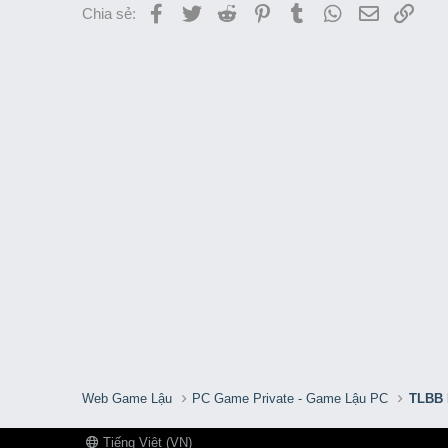
Facebook
Twitter
Reddit
Pinterest
Tumblr
WhatsApp
Email
Link
Chia sẻ:
Web Game Lậu
PC Game Private - Game Lậu PC
TLBB 
Tiếng Việt (VN)