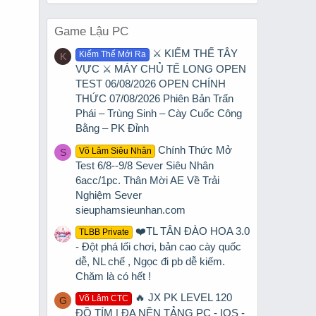
Game Lậu PC
⚔️ KIẾM THẾ TÂY
Kiếm Thế Mới Ra
K
VỰC ⚔️ MÁY CHỦ TẾ LONG OPEN
TEST 06/08/2026 OPEN CHÍNH
THỨC 07/08/2026 Phiên Bản Trấn
Phái – Trùng Sinh – Cày Cuốc Công
Bằng – PK Đỉnh
Chính Thức Mở
Võ Lâm Siêu Nhân
S
Test 6/8--9/8 Sever Siêu Nhân
6acc/1pc. Thân Mời AE Về Trải
Nghiệm Sever
sieuphamsieunhan.com
❤️TL TÂN ĐÀO HOA 3.0
TLBB Private
- Đột phá lối chơi, bản cao cày quốc
dễ, NL chế , Ngọc đi pb dễ kiếm.
Chăm là có hết !
🔥 JX PK LEVEL 120
Võ Lâm CTC
G
ĐỒ TÍM | ĐA NỀN TẢNG PC - IOS -