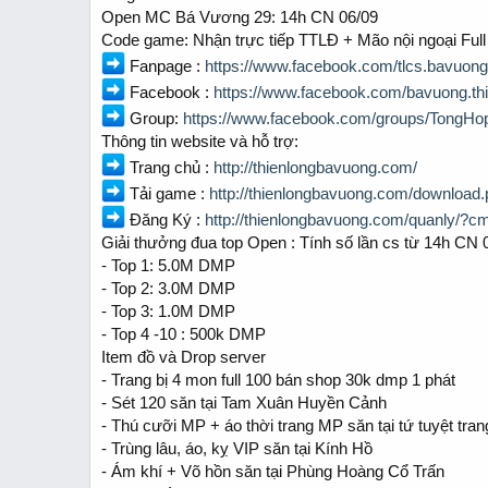
t
t
Open MC Bá Vương 29: 14h CN 06/09
a
e
Code game: Nhận trực tiếp TTLĐ + Mão nội ngoại Ful
r
t
Fanpage :
https://www.facebook.com/tlcs.bavuong
e
Facebook :
https://www.facebook.com/bavuong.th
r
Group:
https://www.facebook.com/groups/TongH
Thông tin website và hỗ trợ:
Trang chủ :
http://thienlongbavuong.com/
Tải game :
http://thienlongbavuong.com/download
Đăng Ký :
http://thienlongbavuong.com/quanly/?c
Giải thưởng đua top Open : Tính số lần cs từ 14h CN 
- Top 1: 5.0M DMP
- Top 2: 3.0M DMP
- Top 3: 1.0M DMP
- Top 4 -10 : 500k DMP
Item đồ và Drop server
- Trang bị 4 mon full 100 bán shop 30k dmp 1 phát
- Sét 120 săn tại Tam Xuân Huyền Cảnh
- Thú cưỡi MP + áo thời trang MP săn tại tứ tuyệt tran
- Trùng lâu, áo, kỵ VIP săn tại Kính Hồ
- Ám khí + Võ hồn săn tại Phùng Hoàng Cổ Trấn