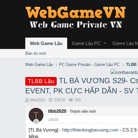
Web Game Lậu
Game Lậu PC
Game Lậu M
Bản tin mới
Web Game Lậu
PC Game Private - Game Lậu PC
TLBB 
TL BÁ VƯƠNG S29- Cs 
TLBB Lậu
EVENT, PK CỰC HẤP DẪN - SV 
T
S
L
tlbb2020
1/9/20
761
h
t
ư
r
tlbb2020
a
ợ
Thành viên mới
T
e
r
t
1/9/20
a
t
x
d
d
e
[TL Bá Vương] -
http://thienlongbavuong.com
- CS 2.9 
s
a
m
tiếng