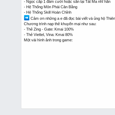
- Ngọc cấp 1 đám cưới hoặc săn tại Tát Ma nhĩ hãn
- Hệ Thống Môn Phái Cân Bằng
- Hệ Thống Skill Hoàn Chỉnh
Cảm ơn những a e đã đọc bài viết và ủng hộ Thiê
Chương trình nạp thẻ khuyến mại như sau:
- Thẻ Zing - Gate: Kmai 100%
- Thẻ Viettel, Vina: Kmai 80%
Một vài hình ảnh trong game: