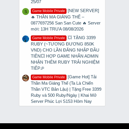
25/07
[NEW SERVER]
Game Mobile Private
S
🔥 THẦN MA GIÁNG THẾ –
0877697256 San San Cute 🔥 Server
mới: 13H TRƯA 08/08/2026
💥 TẶNG 3399
Game Mobile Private
RUBY (~TƯƠNG ĐƯƠNG 850K
VND) CHO LẦN ĐĂNG NHẬP ĐẦU
TIÊN💥 HỢP GAME NHẮN ADMIN
NHẬN THÊM RUBY TRẢI NGHIỆM
TIẾP🎉
[Game Hot] Tải
Game Mobile Private
Thần Ma Giáng Thế (Ta Là Chiến
Thần VTC Bản Lậu) | Tặng Free 3399
Ruby và 500 Ruby/Ngày | Khai Mở
Server Phúc Lợi S153 Hôm Nay