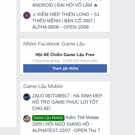
ANDROID | ĐẠI HỘI VÕ LÂM 🔥
⚔ KIẾM HIỆP THIÊN LONG – S1
K
THIÊN MỆNH | BẢN CỔ 2007 |
ALPHA 08/08 – OPEN 10/08
Nhóm Facebook Game Lậu
Hội AE Chiến Game Lậu Free
Công khai group · 2.832.025 thành viên
Tham gia nhóm
Game Lậu Mobile
ZALO 0877186917 - HÀ XINH ĐẸP -
HỖ TRỢ GAME PHÚC LỢI TỐT
CHO AE!
Kiếm Thế Mobile
Game Lậu Mobile
2009 | HỘI NGỘ GIANG HỒ -
ALPHATEST 22/07 - OPEN Thứ 7