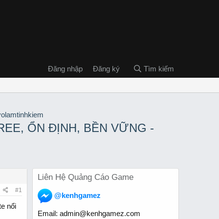
Đăng nhập
Đăng ký
Tìm kiếm
 FREE, ỔN ĐỊNH, BỀN VỮNG -
Liên Hệ Quảng Cáo Game
#1
@kenhgamez
e nổi
Email:
admin@kenhgamez.com