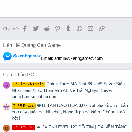
Facebook
Twitter
Reddit
Pinterest
Tumblr
WhatsApp
Email
Link
Chia sẻ:
Liên Hệ Quảng Cáo Game
@kenhgamez
Email:
admin@kenhgamez.com
Game Lậu PC
Chính Thức Mở Test 6/8--9/8 Sever Siêu
Võ Lâm Siêu Nhân
S
Nhân 6acc/1pc. Thân Mời AE Về Trải Nghiệm Sever
sieuphamsieunhan.com
❤️TL TÂN ĐÀO HOA 3.0 - Đột phá lối chơi, bản
TLBB Private
cao cày quốc dễ, NL chế , Ngọc đi pb dễ kiếm. Chăm là có
hết !
🔥 JX PK LEVEL 120 ĐỒ TÍM | ĐA NỀN TẢNG
Võ Lâm CTC
G