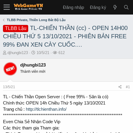
Đăng nhập
Đăng ký
TLBB Private, Thiên Long Bát Bộ Lậu
TL-CHIẾN THẦN (cc) - OPEN 14H00
TLBB Lậu
CHIỀU THỨ 5 13/10/2021 - PHIÊN BẢN FREE
99% ĐAN XEN CÀY CUỐC....
T
S
L
djhungbi123
10/5/21
612
h
t
ư
r
a
ợ
djhungbi123
e
r
t
Thành viên mới
a
t
x
d
d
e
s
a
m
13/5/21
#1
t
t
a
e
TL - Chiến Thần Open Server : ( Free 99% - Săn là có)
r
Chính thức OPEN 14h Chiều Thứ 5 ngày 13/10/2021
t
Trang chủ :
http://tlchienthan.info/
e
*******************************************************************
r
Even Chia Sẻ Nhận Code Vip
Các thức tham gia Tham gia: