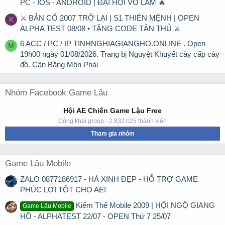
PC - IOS - ANDROID | ĐẠI HỘI VÕ LÂM 🔥
⚔ BẢN CỔ 2007 TRỞ LẠI | S1 THIÊN MỆNH | OPEN
K
ALPHA TEST 08/08 • TẶNG CODE TÂN THỦ ⚔
6 ACC / PC / IP TINHNGHIAGIANGHO.ONLINE . Open
M
19h00 ngày 01/08/2026. Trang bị Nguyệt Khuyết cày cấp cày
đồ. Cân Bằng Môn Phái
Nhóm Facebook Game Lậu
Hội AE Chiến Game Lậu Free
Công khai group · 2.832.025 thành viên
Tham gia nhóm
Game Lậu Mobile
ZALO 0877186917 - HÀ XINH ĐẸP - HỖ TRỢ GAME
PHÚC LỢI TỐT CHO AE!
Kiếm Thế Mobile 2009 | HỘI NGỘ GIANG
Game Lậu Mobile
HỒ - ALPHATEST 22/07 - OPEN Thứ 7 25/07