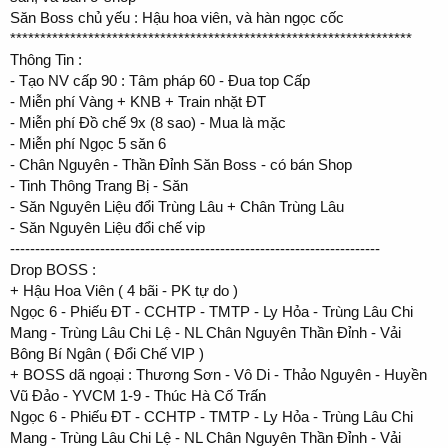
Săn Boss chủ yếu : Hậu hoa viên, và hàn ngọc cốc
*******************************************************************
Thông Tin :
- Tạo NV cấp 90 : Tâm pháp 60 - Đua top Cấp
- Miễn phí Vàng + KNB + Train nhặt ĐT
- Miễn phí Đồ chế 9x (8 sao) - Mua là mặc
- Miễn phí Ngọc 5 săn 6
- Chân Nguyên - Thần Đỉnh Săn Boss - có bán Shop
- Tinh Thông Trang Bị - Săn
- Săn Nguyên Liệu đổi Trùng Lâu + Chân Trùng Lâu
- Săn Nguyên Liệu đổi chế vip
--------------------------------------------------------------------------
Drop BOSS :
+ Hậu Hoa Viên ( 4 bãi - PK tự do )
Ngọc 6 - Phiếu ĐT - CCHTP - TMTP - Ly Hỏa - Trùng Lâu Chi
Mang - Trùng Lâu Chi Lệ - NL Chân Nguyên Thần Đỉnh - Vải
Bông Bí Ngân ( Đổi Chế VIP )
+ BOSS dã ngoại : Thương Sơn - Vô Di - Thảo Nguyên - Huyền
Vũ Đảo - YVCM 1-9 - Thúc Hà Cố Trấn
Ngọc 6 - Phiếu ĐT - CCHTP - TMTP - Ly Hỏa - Trùng Lâu Chi
Mang - Trùng Lâu Chi Lệ - NL Chân Nguyên Thần Đỉnh - Vải