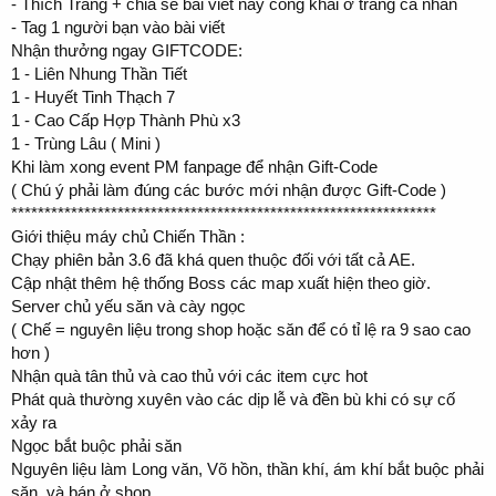
- Thích Trang + chia sẻ bài viết này công khai ở trang cá nhân
- Tag 1 người bạn vào bài viết
Nhận thưởng ngay GIFTCODE:
1 - Liên Nhung Thần Tiết
1 - Huyết Tinh Thạch 7
1 - Cao Cấp Hợp Thành Phù x3
1 - Trùng Lâu ( Mini )
Khi làm xong event PM fanpage để nhận Gift-Code
( Chú ý phải làm đúng các bước mới nhận được Gift-Code )
****************************************************************
Giới thiệu máy chủ Chiến Thần :
Chạy phiên bản 3.6 đã khá quen thuộc đối với tất cả AE.
Cập nhật thêm hệ thống Boss các map xuất hiện theo giờ.
Server chủ yếu săn và cày ngọc
( Chế = nguyên liệu trong shop hoặc săn để có tỉ lệ ra 9 sao cao
hơn )
Nhận quà tân thủ và cao thủ với các item cực hot
Phát quà thường xuyên vào các dịp lễ và đền bù khi có sự cố
xảy ra
Ngọc bắt buộc phải săn
Nguyên liệu làm Long văn, Võ hồn, thần khí, ám khí bắt buộc phải
săn, và bán ở shop