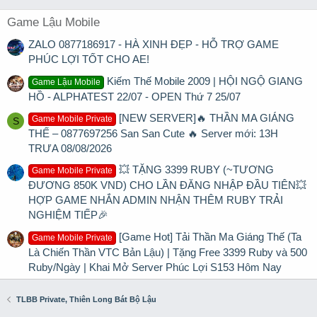
Game Lậu Mobile
ZALO 0877186917 - HÀ XINH ĐẸP - HỖ TRỢ GAME
PHÚC LỢI TỐT CHO AE!
Kiếm Thế Mobile 2009 | HỘI NGỘ GIANG
Game Lậu Mobile
HỒ - ALPHATEST 22/07 - OPEN Thứ 7 25/07
[NEW SERVER]🔥 THẦN MA GIÁNG
Game Mobile Private
S
THẾ – 0877697256 San San Cute 🔥 Server mới: 13H
TRƯA 08/08/2026
💥 TẶNG 3399 RUBY (~TƯƠNG
Game Mobile Private
ĐƯƠNG 850K VND) CHO LẦN ĐĂNG NHẬP ĐẦU TIÊN💥
HỢP GAME NHẮN ADMIN NHẬN THÊM RUBY TRẢI
NGHIỆM TIẾP🎉
[Game Hot] Tải Thần Ma Giáng Thế (Ta
Game Mobile Private
Là Chiến Thần VTC Bản Lậu) | Tặng Free 3399 Ruby và 500
Ruby/Ngày | Khai Mở Server Phúc Lợi S153 Hôm Nay
TLBB Private, Thiên Long Bát Bộ Lậu