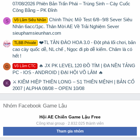
07/08/2026 Phiên Bản Trấn Phái – Trùng Sinh – Cày Cuốc
Công Bằng – PK Đỉnh
Chính Thức Mở Test 6/8--9/8 Sever Siêu
Võ Lâm Siêu Nhân
S
Nhân 6acc/1pc. Thân Mời AE Về Trải Nghiệm Sever
sieuphamsieunhan.com
❤️TL TÂN ĐÀO HOA 3.0 - Đột phá lối chơi, bản
TLBB Private
cao cày quốc dễ, NL chế , Ngọc đi pb dễ kiếm. Chăm là có
hết !
🔥 JX PK LEVEL 120 ĐỒ TÍM | ĐA NỀN TẢNG
Võ Lâm CTC
G
PC - IOS - ANDROID | ĐẠI HỘI VÕ LÂM 🔥
⚔ KIẾM HIỆP THIÊN LONG – S1 THIÊN MỆNH | BẢN CỔ
K
2007 | ALPHA 08/08 – OPEN 10/08
Nhóm Facebook Game Lậu
Hội AE Chiến Game Lậu Free
Công khai group · 2.832.025 thành viên
Tham gia nhóm