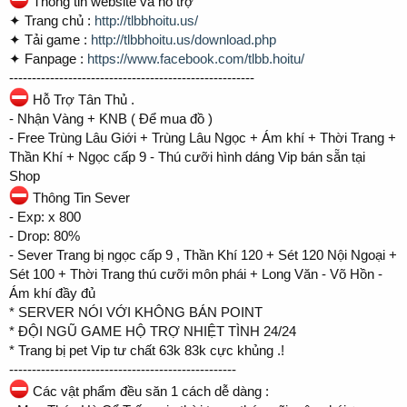
Thông tin website và hỗ trợ
✦ Trang chủ :
http://tlbbhoitu.us/
✦ Tải game :
http://tlbbhoitu.us/download.php
✦ Fanpage :
https://www.facebook.com/tlbb.hoitu/
------------------------------------------------------
Hỗ Trợ Tân Thủ .
- Nhận Vàng + KNB ( Để mua đồ )
- Free Trùng Lâu Giới + Trùng Lâu Ngọc + Ám khí + Thời Trang +
Thần Khí + Ngọc cấp 9 - Thú cưỡi hình dáng Vip bán sẵn tại
Shop
Thông Tin Sever
- Exp: x 800
- Drop: 80%
- Sever Trang bị ngọc cấp 9 , Thần Khí 120 + Sét 120 Nội Ngoại +
Sét 100 + Thời Trang thú cưỡi môn phái + Long Văn - Võ Hồn -
Ám khí đầy đủ
* SERVER NÓI VỚI KHÔNG BÁN POINT
* ĐỘI NGŨ GAME HỘ TRỢ NHIỆT TÌNH 24/24
* Trang bị pet Vip tư chất 63k 83k cực khủng .!
--------------------------------------------------
Các vật phẩm đều săn 1 cách dễ dàng :