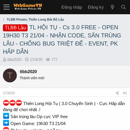
Đăng nhập
Đăng ký
TLBB Private, Thiên Long Bát Bộ Lậu
TL HỘI TỤ - Cs 3.0 FREE - OPEN
TLBB Lậu
19H30 T3 21/04 - NHẬN CODE, SĂN TRÙNG
LÂU - CHỐNG BUG TRIỆT ĐỂ - EVENT, PK
HẤP DẪN
T
S
L
tlbb2020
17/4/20
777
h
t
ư
r
a
ợ
tlbb2020
T
e
r
t
Thành viên mới
a
t
x
d
d
e
s
a
m
17/4/20
#1
t
t
a
e
Thiên Long Hội Tụ ( 3.0 Chuyển Sinh ) - Cực Hấp dẫn
r
đáng để chơi nhất .!
t
Săn trùng lâu Op cực VIP free
e
r
Open Game: 19h30 T3 21/04