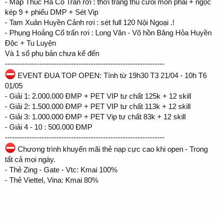
- Map Thúc Hà Cổ Trấn rơi : thời trang thú cưõi môn phái + ngọc
kép 9 + phiếu DMP + Sét Vip
- Tam Xuân Huyền Cảnh rơi : sét full 120 Nội Ngoại .!
- Phụng Hoảng Cổ trấn rơi : Long Văn - Võ hồn Băng Hỏa Huyền
Độc + Tu Luyện
Và 1 số phụ bản chưa kể đến
-----------------------------------------------------------------
EVENT ĐUA TOP OPEN: Tính từ 19h30 T3 21/04 - 10h T6
01/05
- Giải 1: 2.000.000 ĐMP + PET VIP tư chất 125k + 12 skill
- Giải 2: 1.500.000 ĐMP + PET VIP tư chất 113k + 12 skill
- Giải 3: 1.000.000 ĐMP + PET Vip tư chất 83k + 12 skill
- Giải 4 - 10 : 500.000 ĐMP
-----------------------------------------------------------------
Chương trình khuyến mãi thẻ nạp cực cao khi open - Trong
tất cả mọi ngày.
- Thẻ Zing - Gate - Vtc: Kmai 100%
- Thẻ Viettel, Vina: Kmai 80%