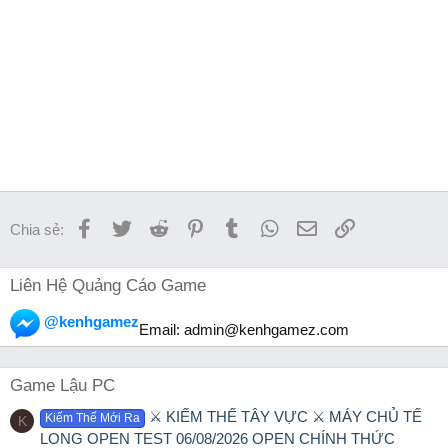
Facebook
Twitter
Reddit
Pinterest
Tumblr
WhatsApp
Email
Link
Chia sẻ:
Liên Hệ Quảng Cáo Game
@kenhgamez
Email:
admin@kenhgamez.com
Game Lậu PC
⚔️ KIẾM THẾ TÂY VỰC ⚔️ MÁY CHỦ TẾ
Kiếm Thế Mới Ra
K
LONG OPEN TEST 06/08/2026 OPEN CHÍNH THỨC