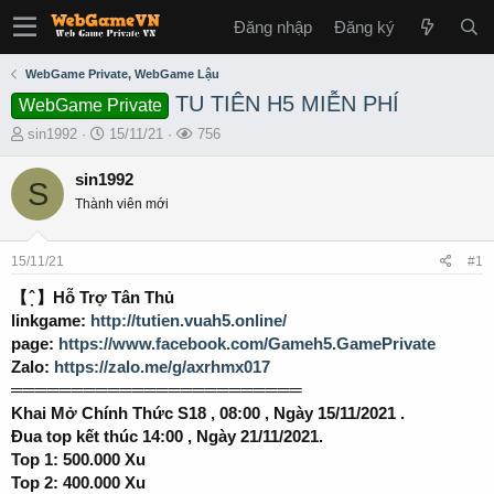
Đăng nhập
Đăng ký
WebGame Private, WebGame Lậu
TU TIÊN H5 MIỄN PHÍ
WebGame Private
T
S
L
sin1992
15/11/21
756
h
t
ư
r
a
ợ
sin1992
S
e
r
t
Thành viên mới
a
t
x
d
d
e
s
a
m
15/11/21
#1
t
t
a
e
【 ̣̂ 】Hỗ Trợ Tân Thủ
r
linkgame:
http://tutien.vuah5.online/
t
page:
https://www.facebook.com/Gameh5.GamePrivate
e
Zalo:
https://zalo.me/g/axrhmx017
r
════════════════════════
Khai Mở Chính Thức S18 , 08:00 , Ngày 15/11/2021 .
Đua top kết thúc 14:00 , Ngày 21/11/2021.
Top 1: 500.000 Xu
Top 2: 400.000 Xu