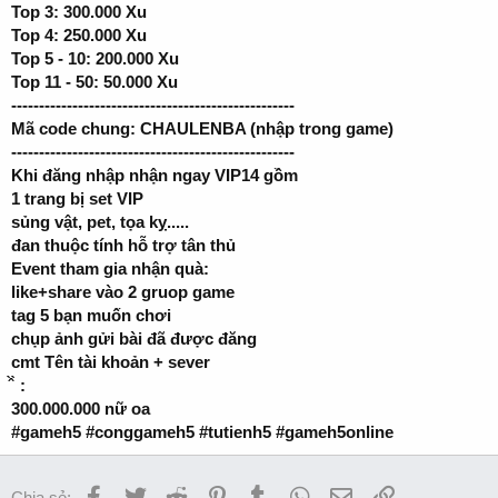
Top 3: 300.000 Xu
Top 4: 250.000 Xu
Top 5 - 10: 200.000 Xu
Top 11 - 50: 50.000 Xu
---------------------------------------------------
Mã code chung: CHAULENBA (nhập trong game)
---------------------------------------------------
Khi đăng nhập nhận ngay VIP14 gồm
1 trang bị set VIP
sủng vật, pet, tọa kỵ.....
đan thuộc tính hỗ trợ tân thủ
Event tham gia nhận quà:
like+share vào 2 gruop game
tag 5 bạn muốn chơi
chụp ảnh gửi bài đã được đăng
cmt Tên tài khoản + sever
̂̀ ̀ :
300.000.000 nữ oa
#gameh5 #conggameh5 #tutienh5 #gameh5online
Facebook
Twitter
Reddit
Pinterest
Tumblr
WhatsApp
Email
Link
Chia sẻ: