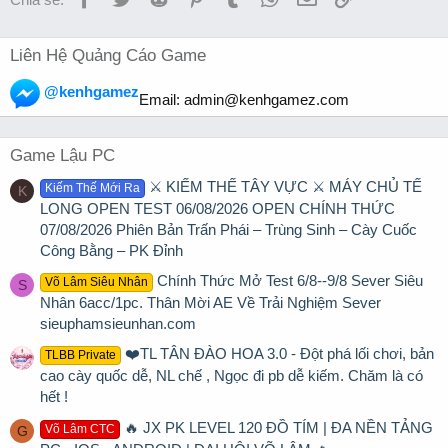
Liên Hệ Quảng Cáo Game
@kenhgamez
Email:
admin@kenhgamez.com
Game Lậu PC
⚔️ KIẾM THẾ TÂY VỰC ⚔️ MÁY CHỦ TẾ
Kiếm Thế Mới Ra
K
LONG OPEN TEST 06/08/2026 OPEN CHÍNH THỨC
07/08/2026 Phiên Bản Trấn Phái – Trùng Sinh – Cày Cuốc
Công Bằng – PK Đỉnh
Chính Thức Mở Test 6/8--9/8 Sever Siêu
Võ Lâm Siêu Nhân
S
Nhân 6acc/1pc. Thân Mời AE Về Trải Nghiệm Sever
sieuphamsieunhan.com
❤️TL TÂN ĐÀO HOA 3.0 - Đột phá lối chơi, bản
TLBB Private
cao cày quốc dễ, NL chế , Ngọc đi pb dễ kiếm. Chăm là có
hết !
🔥 JX PK LEVEL 120 ĐỒ TÍM | ĐA NỀN TẢNG
Võ Lâm CTC
G