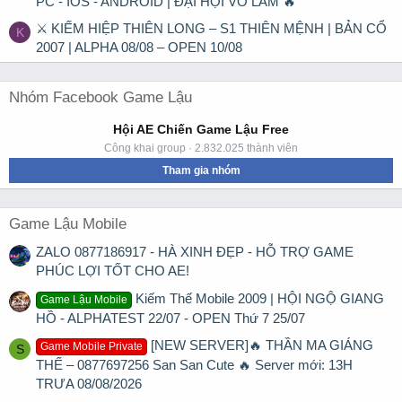
PC - IOS - ANDROID | ĐẠI HỘI VÕ LÂM 🔥
⚔ KIẾM HIỆP THIÊN LONG – S1 THIÊN MỆNH | BẢN CỔ
K
2007 | ALPHA 08/08 – OPEN 10/08
Nhóm Facebook Game Lậu
Hội AE Chiến Game Lậu Free
Công khai group · 2.832.025 thành viên
Tham gia nhóm
Game Lậu Mobile
ZALO 0877186917 - HÀ XINH ĐẸP - HỖ TRỢ GAME
PHÚC LỢI TỐT CHO AE!
Kiếm Thế Mobile 2009 | HỘI NGỘ GIANG
Game Lậu Mobile
HỒ - ALPHATEST 22/07 - OPEN Thứ 7 25/07
[NEW SERVER]🔥 THẦN MA GIÁNG
Game Mobile Private
S
THẾ – 0877697256 San San Cute 🔥 Server mới: 13H
TRƯA 08/08/2026