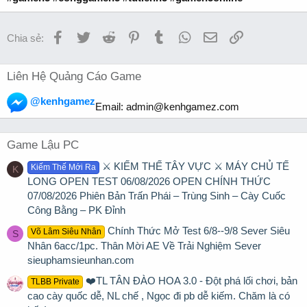
Facebook
Twitter
Reddit
Pinterest
Tumblr
WhatsApp
Email
Link
Chia sẻ:
Liên Hệ Quảng Cáo Game
@kenhgamez
Email:
admin@kenhgamez.com
Game Lậu PC
⚔️ KIẾM THẾ TÂY VỰC ⚔️ MÁY CHỦ TẾ
Kiếm Thế Mới Ra
K
LONG OPEN TEST 06/08/2026 OPEN CHÍNH THỨC
07/08/2026 Phiên Bản Trấn Phái – Trùng Sinh – Cày Cuốc
Công Bằng – PK Đỉnh
Chính Thức Mở Test 6/8--9/8 Sever Siêu
Võ Lâm Siêu Nhân
S
Nhân 6acc/1pc. Thân Mời AE Về Trải Nghiệm Sever
sieuphamsieunhan.com
❤️TL TÂN ĐÀO HOA 3.0 - Đột phá lối chơi, bản
TLBB Private
cao cày quốc dễ, NL chế , Ngọc đi pb dễ kiếm. Chăm là có