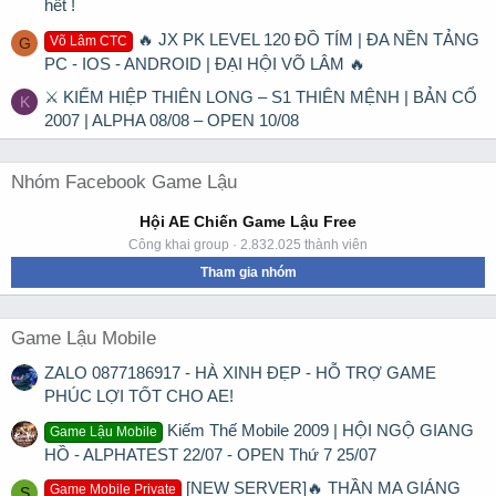
hết !
🔥 JX PK LEVEL 120 ĐỒ TÍM | ĐA NỀN TẢNG
Võ Lâm CTC
G
PC - IOS - ANDROID | ĐẠI HỘI VÕ LÂM 🔥
⚔ KIẾM HIỆP THIÊN LONG – S1 THIÊN MỆNH | BẢN CỔ
K
2007 | ALPHA 08/08 – OPEN 10/08
Nhóm Facebook Game Lậu
Hội AE Chiến Game Lậu Free
Công khai group · 2.832.025 thành viên
Tham gia nhóm
Game Lậu Mobile
ZALO 0877186917 - HÀ XINH ĐẸP - HỖ TRỢ GAME
PHÚC LỢI TỐT CHO AE!
Kiếm Thế Mobile 2009 | HỘI NGỘ GIANG
Game Lậu Mobile
HỒ - ALPHATEST 22/07 - OPEN Thứ 7 25/07
[NEW SERVER]🔥 THẦN MA GIÁNG
Game Mobile Private
S