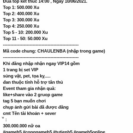
Đua top kết thúc 14:00 , Ngày 10/06/2021.
Top 1: 500.000 Xu
Top 2: 400.000 Xu
Top 3: 300.000 Xu
Top 4: 250.000 Xu
Top 5 - 10: 200.000 Xu
Top 11 - 50: 50.000 Xu
---------------------------------------------------
Mã code chung: CHAULENBA (nhập trong game)
---------------------------------------------------
Khi đăng nhập nhận ngay VIP14 gồm
1 trang bị set VIP
sủng vật, pet, tọa kỵ.....
đan thuộc tính hỗ trợ tân thủ
Event tham gia nhận quà:
like+share vào 2 gruop game
tag 5 bạn muốn chơi
chụp ảnh gửi bài đã được đăng
cmt Tên tài khoản + sever
̂̀ ̀ :
300.000.000 nữ oa
#gameh5 #conggameh5 #tutienh5 #gameh5online