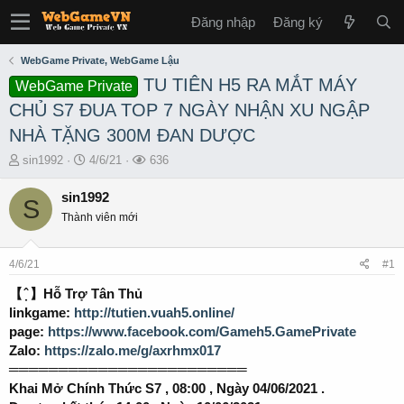
Đăng nhập
Đăng ký
WebGame Private, WebGame Lậu
TU TIÊN H5 RA MẮT MÁY
WebGame Private
CHỦ S7 ĐUA TOP 7 NGÀY NHẬN XU NGẬP
NHÀ TẶNG 300M ĐAN DƯỢC
T
S
L
sin1992
4/6/21
636
h
t
ư
r
a
ợ
sin1992
S
e
r
t
Thành viên mới
a
t
x
d
d
e
s
a
m
4/6/21
#1
t
t
a
e
【 ̣̂ 】Hỗ Trợ Tân Thủ
r
linkgame:
http://tutien.vuah5.online/
t
page:
https://www.facebook.com/Gameh5.GamePrivate
e
Zalo:
https://zalo.me/g/axrhmx017
r
════════════════════════
Khai Mở Chính Thức S7 , 08:00 , Ngày 04/06/2021 .