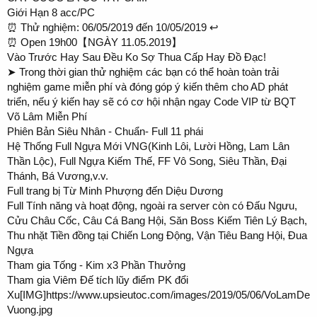
Giới Hạn 8 acc/PC
⏰ Thử nghiệm: 06/05/2019 đến 10/05/2019 ↩
⏰ Open 19h00【NGÀY 11.05.2019】
Vào Trước Hay Sau Đều Ko Sợ Thua Cấp Hay Đồ Đạc!
➤ Trong thời gian thử nghiệm các bạn có thể hoàn toàn trải
nghiệm game miễn phí và đóng góp ý kiến thêm cho AD phát
triển, nếu ý kiến hay sẽ có cơ hội nhận ngay Code VIP từ BQT
Võ Lâm Miễn Phí
Phiên Bản Siêu Nhân - Chuẩn- Full 11 phái
Hệ Thống Full Ngựa Mới VNG(Kinh Lôi, Lười Hồng, Lam Lân
Thần Lộc), Full Ngựa Kiếm Thế, FF Vô Song, Siêu Thần, Đại
Thánh, Bá Vương,v.v.
Full trang bị Từ Minh Phượng đến Diệu Dương
Full Tính năng và hoạt động, ngoài ra server còn có Đấu Ngưu,
Cửu Châu Cốc, Câu Cá Bang Hội, Săn Boss Kiếm Tiên Lý Bạch,
Thu nhặt Tiền đồng tại Chiến Long Động, Vận Tiêu Bang Hội, Đua
Ngựa
Tham gia Tống - Kim x3 Phần Thưởng
Tham gia Viêm Đế tích lũy điểm PK đổi
Xu[IMG]https://www.upsieutoc.com/images/2019/05/06/VoLamDe
Vuong.jpg