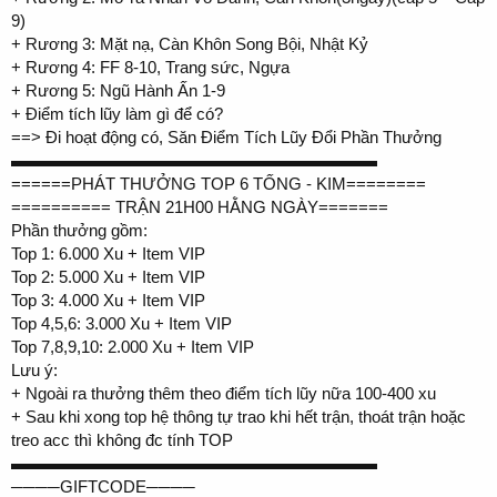
9)
+ Rương 3: Mặt nạ, Càn Khôn Song Bội, Nhật Kỷ
+ Rương 4: FF 8-10, Trang sức, Ngựa
+ Rương 5: Ngũ Hành Ấn 1-9
+ Điểm tích lũy làm gì để có?
==> Đi hoạt động có, Săn Điểm Tích Lũy Đổi Phần Thưởng
▬▬▬▬▬▬▬▬▬▬▬▬▬▬▬▬▬▬▬▬▬▬
======PHÁT THƯỞNG TOP 6 TỐNG - KIM========
========== TRẬN 21H00 HẰNG NGÀY=======
Phần thưởng gồm:
Top 1: 6.000 Xu + Item VIP
Top 2: 5.000 Xu + Item VIP
Top 3: 4.000 Xu + Item VIP
Top 4,5,6: 3.000 Xu + Item VIP
Top 7,8,9,10: 2.000 Xu + Item VIP
Lưu ý:
+ Ngoài ra thưởng thêm theo điểm tích lũy nữa 100-400 xu
+ Sau khi xong top hệ thông tự trao khi hết trận, thoát trận hoặc
treo acc thì không đc tính TOP
▬▬▬▬▬▬▬▬▬▬▬▬▬▬▬▬▬▬▬▬▬▬
────GIFTCODE────