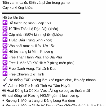
Tiền vạn mua đc 85% vật phẩm trong game!
Cày xu không khóa!
▬▬▬▬▬▬▬▬▬▬▬▬▬▬▬▬▬▬▬▬▬▬
Hỗ trợ tân thủ
Hỗ trợ trùng sinh 3 cấp 150
10 Tiên Thảo Lộ Đặc Biệt (khóa)
Cặp nhẫn 350% kinh nghiệm(khóa)
1 Bắc Đẩu Trùng Sinh(khóa)
Vào phái max skill 9x 12x 15x
Hỗ trợ trang bị Minh Phượng
Free Thần Hành Phù, Thổ Địa Phù
Free 1 Món Vũ Khí HKMP (từng môn phái)
Free Danh Vọng, Tài Lãnh Đạo
Free Chuyển Giới Tính
Hệ thống EXP không làm khó người chơi, lên cấp nhanh!
Admin Hỗ Trợ Nhiệt Tình Và Tâm Huyết
Đi Hoạt Động Là Có Xu, Vượt Ải log xe bug xu thoải mái!
Đi hoạt động rớt Rương HKMP gồm 5 loại rương:
+ Rương 1: Mở ra trang bị Đằng Long Random
+ Rương 2: Mở ra Nhẫn Vô Danh, Càn Khôn(3ngày)(cấp 5 – Cấp