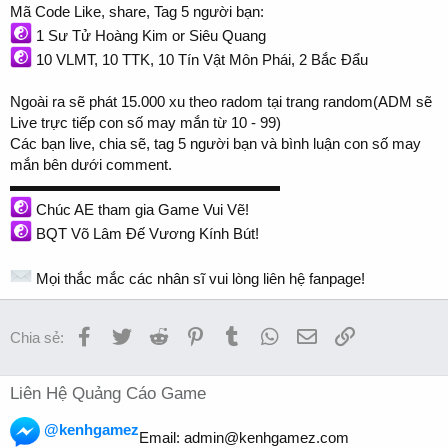
Mã Code Like, share, Tag 5 người bạn:
1 Sư Tử Hoàng Kim or Siêu Quang
10 VLMT, 10 TTK, 10 Tín Vật Môn Phái, 2 Bắc Đẩu
Ngoài ra sẽ phát 15.000 xu theo radom tại trang random(ADM sẽ
Live trực tiếp con số may mắn từ 10 - 99)
Các bạn live, chia sẽ, tag 5 người bạn và bình luận con số may
mắn bên dưới comment.
▬▬▬▬▬▬▬▬▬▬▬▬▬▬▬▬▬▬
Chúc AE tham gia Game Vui Vẽ!
BQT Võ Lâm Đế Vương Kính Bút!
Mọi thắc mắc các nhân sĩ vui lòng liên hệ fanpage!
Facebook
Twitter
Reddit
Pinterest
Tumblr
WhatsApp
Email
Link
Chia sẻ:
Liên Hệ Quảng Cáo Game
@kenhgamez
Email:
admin@kenhgamez.com