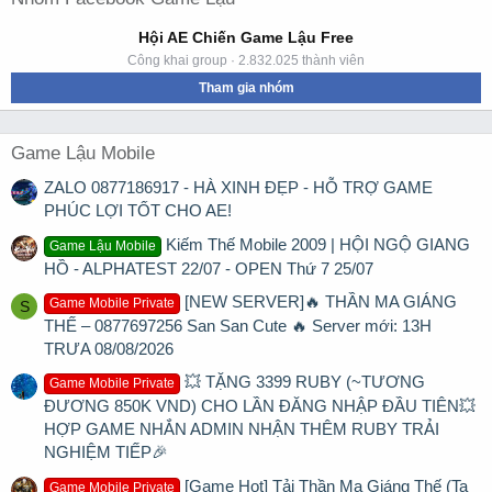
Hội AE Chiến Game Lậu Free
Công khai group · 2.832.025 thành viên
Tham gia nhóm
Game Lậu Mobile
ZALO 0877186917 - HÀ XINH ĐẸP - HỖ TRỢ GAME
PHÚC LỢI TỐT CHO AE!
Kiếm Thế Mobile 2009 | HỘI NGỘ GIANG
Game Lậu Mobile
HỒ - ALPHATEST 22/07 - OPEN Thứ 7 25/07
[NEW SERVER]🔥 THẦN MA GIÁNG
Game Mobile Private
S
THẾ – 0877697256 San San Cute 🔥 Server mới: 13H
TRƯA 08/08/2026
💥 TẶNG 3399 RUBY (~TƯƠNG
Game Mobile Private
ĐƯƠNG 850K VND) CHO LẦN ĐĂNG NHẬP ĐẦU TIÊN💥
HỢP GAME NHẮN ADMIN NHẬN THÊM RUBY TRẢI
NGHIỆM TIẾP🎉
[Game Hot] Tải Thần Ma Giáng Thế (Ta
Game Mobile Private