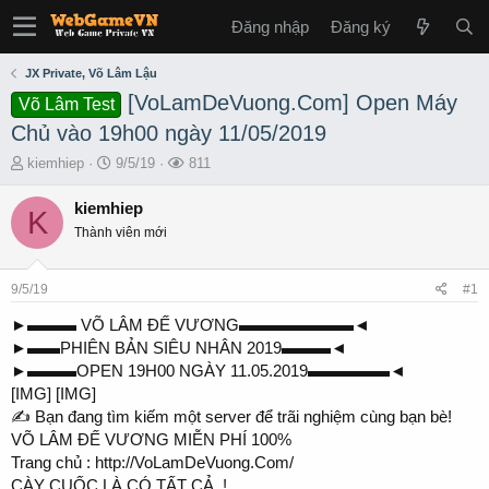
Đăng nhập
Đăng ký
JX Private, Võ Lâm Lậu
[VoLamDeVuong.Com] Open Máy
Võ Lâm Test
Chủ vào 19h00 ngày 11/05/2019
T
S
L
kiemhiep
9/5/19
811
h
t
ư
r
a
ợ
kiemhiep
K
e
r
t
Thành viên mới
a
t
x
d
d
e
s
a
m
9/5/19
#1
t
t
a
e
►▬▬▬ VÕ LÂM ĐẾ VƯƠNG▬▬▬▬▬▬▬◄
r
►▬▬PHIÊN BẢN SIÊU NHÂN 2019▬▬▬◄
t
►▬▬▬OPEN 19H00 NGÀY 11.05.2019▬▬▬▬▬◄
e
[IMG] [IMG]
r
✍ Bạn đang tìm kiếm một server để trãi nghiệm cùng bạn bè!
VÕ LÂM ĐẾ VƯƠNG MIỄN PHÍ 100%
Trang chủ : http://VoLamDeVuong.Com/
CÀY CUỐC LÀ CÓ TẤT CẢ..!