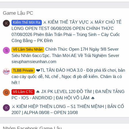
Game Lậu PC
⚔️ KIẾM THẾ TÂY VỰC ⚔️ MÁY CHỦ TẾ
Kiếm Thế Mới Ra
K
LONG OPEN TEST 06/08/2026 OPEN CHÍNH THỨC
07/08/2026 Phiên Bản Trấn Phái – Trùng Sinh – Cày Cuốc
Công Bằng – PK Đỉnh
Chính Thức Open 17H Ngày 9/8 Sever
Võ Lâm Siêu Nhân
S
Siêu Nhân 6acc/1pc. Thân Mời AE Về Trải Nghiệm Sever
sieuphamsieunhan.com
❤️TL TÂN ĐÀO HOA 3.0 - Đột phá lối chơi, bản
TLBB Private
cao cày quốc dễ, NL chế , Ngọc đi pb dễ kiếm. Chăm là có
hết !
🔥 JX PK LEVEL 120 ĐỒ TÍM | ĐA NỀN TẢNG
Võ Lâm CTC
G
PC - IOS - ANDROID | ĐẠI HỘI VÕ LÂM 🔥
⚔ KIẾM HIỆP THIÊN LONG – S1 THIÊN MỆNH | BẢN CỔ
K
2007 | ALPHA 08/08 – OPEN 10/08
Nhóm Facebook Game Lậu