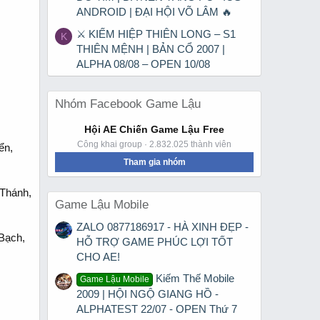
ANDROID | ĐẠI HỘI VÕ LÂM 🔥
⚔ KIẾM HIỆP THIÊN LONG – S1
K
THIÊN MỆNH | BẢN CỔ 2007 |
ALPHA 08/08 – OPEN 10/08
Nhóm Facebook Game Lậu
Hội AE Chiến Game Lậu Free
Công khai group · 2.832.025 thành viên
ển,
Tham gia nhóm
 Thánh,
Game Lậu Mobile
ZALO 0877186917 - HÀ XINH ĐẸP -
 Bạch,
HỖ TRỢ GAME PHÚC LỢI TỐT
CHO AE!
Kiếm Thế Mobile
Game Lậu Mobile
2009 | HỘI NGỘ GIANG HỒ -
ALPHATEST 22/07 - OPEN Thứ 7