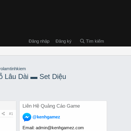
Đăng nhập
Đăng ký
Tìm kiếm
 Lâu Dài ▬ Set Diệu
Liên Hệ Quảng Cáo Game
#1
@kenhgamez
Email:
admin@kenhgamez.com