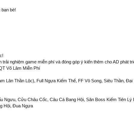
 bạn bè!
c!
n trải nghiệm game miễn phí và đóng góp ý kiến thêm cho AD phát tri
BQT Võ Lâm Miễn Phí
m Lân Thần Lộc), Full Ngựa Kiếm Thế, FF Vô Song, Siêu Thần, Đại
ó Đấu Ngưu, Cửu Châu Cốc, Câu Cá Bang Hội, Săn Boss Kiếm Tiên Lý
ng Hội, Đua Ngựa