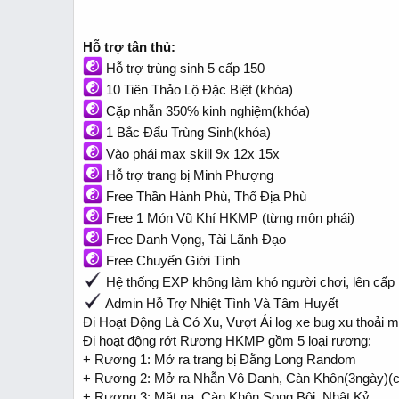
Hỗ trợ tân thủ:
Hỗ trợ trùng sinh 5 cấp 150
10 Tiên Thảo Lộ Đặc Biệt (khóa)
Cặp nhẫn 350% kinh nghiệm(khóa)
1 Bắc Đẩu Trùng Sinh(khóa)
Vào phái max skill 9x 12x 15x
Hỗ trợ trang bị Minh Phượng
Free Thần Hành Phù, Thổ Địa Phù
Free 1 Món Vũ Khí HKMP (từng môn phái)
Free Danh Vọng, Tài Lãnh Đạo
Free Chuyển Giới Tính
Hệ thống EXP không làm khó người chơi, lên cấp
Admin Hỗ Trợ Nhiệt Tình Và Tâm Huyết
Đi Hoạt Động Là Có Xu, Vượt Ải log xe bug xu thoải m
Đi hoạt động rớt Rương HKMP gồm 5 loại rương:
+ Rương 1: Mở ra trang bị Đằng Long Random
+ Rương 2: Mở ra Nhẫn Vô Danh, Càn Khôn(3ngày)(c
+ Rương 3: Mặt nạ, Càn Khôn Song Bội, Nhật Kỷ