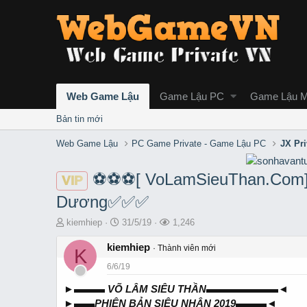
Web Game Lậu
Game Lậu PC
Game Lậu M
Bản tin mới
Web Game Lậu
PC Game Private - Game Lậu PC
JX Pr
⚽️⚽️⚽️[ VoLamSieuThan.Com
VIP
Dương✅✅✅
T
S
L
kiemhiep
31/5/19
1,246
h
t
ư
r
kiemhiep
a
ợ
Thành viên mới
K
e
r
t
6/6/19
a
t
x
d
d
e
►▬▬▬ VÕ LÂM SIÊU THẦN▬▬▬▬▬▬▬◄
s
a
m
►▬▬PHIÊN BẢN SIÊU NHÂN 2019▬▬▬◄