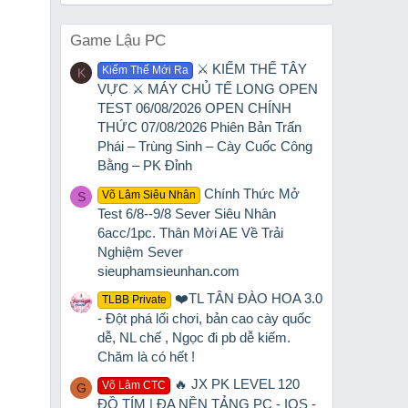
Game Lậu PC
⚔️ KIẾM THẾ TÂY
Kiếm Thế Mới Ra
K
VỰC ⚔️ MÁY CHỦ TẾ LONG OPEN
TEST 06/08/2026 OPEN CHÍNH
THỨC 07/08/2026 Phiên Bản Trấn
Phái – Trùng Sinh – Cày Cuốc Công
Bằng – PK Đỉnh
Chính Thức Mở
Võ Lâm Siêu Nhân
S
Test 6/8--9/8 Sever Siêu Nhân
6acc/1pc. Thân Mời AE Về Trải
Nghiệm Sever
sieuphamsieunhan.com
❤️TL TÂN ĐÀO HOA 3.0
TLBB Private
- Đột phá lối chơi, bản cao cày quốc
dễ, NL chế , Ngọc đi pb dễ kiếm.
Chăm là có hết !
🔥 JX PK LEVEL 120
Võ Lâm CTC
G
ĐỒ TÍM | ĐA NỀN TẢNG PC - IOS -