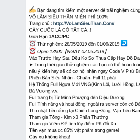
Bạn đang tìm kiếm một server để trãi nghiệm cùng
VÕ LÂM SIÊU THẦN MIỄN PHÍ 100%
Trang chủ :
http://VoLamSieuThan.Com/
CÀY CUỐC LÀ CÓ TẤT CẢ..!
Giới Hạn
1ACC/PC
Thử nghiệm: 28/05/2019 đến 01/06/2019
Open 13h00【NGÀY 02.06.2019】
Vào Trước Hay Sau Đều Ko Sợ Thua Cấp Hay Đồ Đạ
➤ Trong thời gian thử nghiệm các bạn có thể hoàn toà
nếu ý kiến hay sẽ có cơ hội nhận ngay Code VIP từ 
Phiên Bản Siêu Nhân - Chuẩn- Full 11 phái
Hệ Thống Full Ngựa Mới VNG(Kinh Lôi, Lười Hồng, La
Bá Vương,v.v.
Full trang bị Từ Minh Phượng đến Diệu Dương
Full Tính năng và hoạt động, ngoài ra server còn c
Thu nhặt Tiền đồng tại Chiến Long Động, Vận Tiêu Ba
Tham gia Tống - Kim x3 Phần Thưởng
Tham gia Viêm Đế tích lũy điểm PK đổi Xu
Tiền vạn mua đc 85% vật phẩm trong game!
Cày xu không khóa!