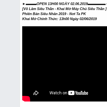
t
t
►▬▬▬OPEN 13H00 NGÀY 02.06.2019▬▬▬▬▬
a
e
[Võ Lâm Siêu Thần - Khai Mở Máy Chủ Siêu Thần ]
r
t
Phiên Bản Siêu Nhân 2019 - Nơi Ta PK
e
Khai Mở Chính Thức: 13h00 Ngày 02/06/2019
r