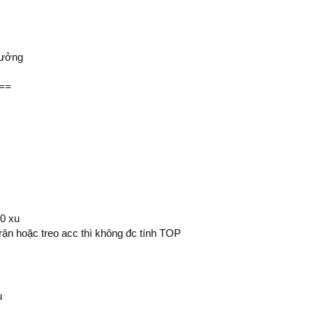
hưởng
==
00 xu
 trận hoặc treo acc thì không đc tính TOP
u