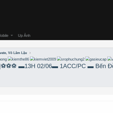
obile
Up Ảnh
ivate, Võ Lâm Lậu
]⚽️⚽️⚽️ ▬13H 02/06▬ 1ACC/PC ▬ Bến Đỗ