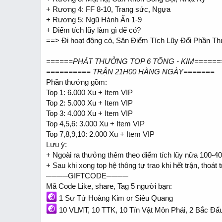
+ Rương 4: FF 8-10, Trang sức, Ngựa
+ Rương 5: Ngũ Hành Ấn 1-9
+ Điểm tích lũy làm gì để có?
==> Đi hoạt động có, Săn Điểm Tích Lũy Đổi Phần T
======PHÁT THƯỞNG TOP 6 TỐNG - KIM======
========== TRẬN 21H00 HẰNG NGÀY=======
Phần thưởng gồm:
Top 1: 6.000 Xu + Item VIP
Top 2: 5.000 Xu + Item VIP
Top 3: 4.000 Xu + Item VIP
Top 4,5,6: 3.000 Xu + Item VIP
Top 7,8,9,10: 2.000 Xu + Item VIP
Lưu ý:
+ Ngoài ra thưởng thêm theo điểm tích lũy nữa 100-4
+ Sau khi xong top hệ thông tự trao khi hết trận, thoát
────GIFTCODE────
Mã Code Like, share, Tag 5 người bạn:
1 Sư Tử Hoàng Kim or Siêu Quang
10 VLMT, 10 TTK, 10 Tín Vật Môn Phái, 2 Bắc Đẩ