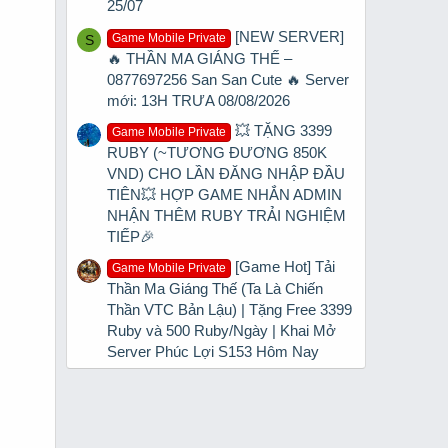
25/07
[NEW SERVER]
Game Mobile Private
S
🔥 THẦN MA GIÁNG THẾ –
0877697256 San San Cute 🔥 Server
mới: 13H TRƯA 08/08/2026
💥 TẶNG 3399
Game Mobile Private
RUBY (~TƯƠNG ĐƯƠNG 850K
VND) CHO LẦN ĐĂNG NHẬP ĐẦU
TIÊN💥 HỢP GAME NHẮN ADMIN
NHẬN THÊM RUBY TRẢI NGHIỆM
TIẾP🎉
[Game Hot] Tải
Game Mobile Private
Thần Ma Giáng Thế (Ta Là Chiến
Thần VTC Bản Lậu) | Tặng Free 3399
Ruby và 500 Ruby/Ngày | Khai Mở
Server Phúc Lợi S153 Hôm Nay