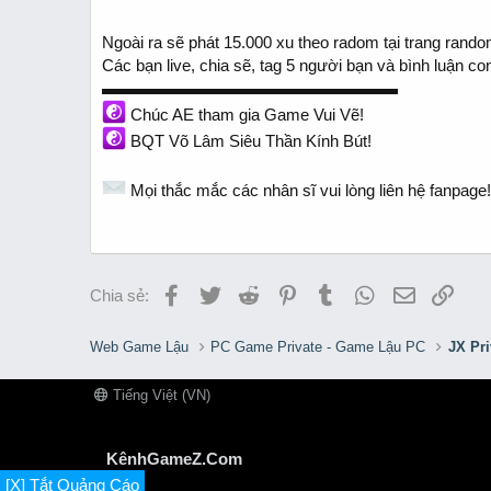
Ngoài ra sẽ phát 15.000 xu theo radom tại trang rand
Các bạn live, chia sẽ, tag 5 người bạn và bình luận
▬▬▬▬▬▬▬▬▬▬▬▬▬▬▬▬▬▬
Chúc AE tham gia Game Vui Vẽ!
BQT Võ Lâm Siêu Thần Kính Bút!
Mọi thắc mắc các nhân sĩ vui lòng liên hệ fanpage!
Facebook
Twitter
Reddit
Pinterest
Tumblr
WhatsApp
Email
Link
Chia sẻ:
Web Game Lậu
PC Game Private - Game Lậu PC
JX Pr
Tiếng Việt (VN)
KênhGameZ.Com
[X] Tắt Quảng Cáo