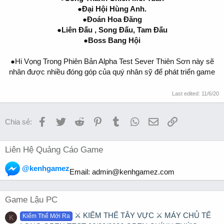
●Đại Hội Hùng Anh.
●Đoán Hoa Đăng
●Liên Đấu , Song Đấu, Tam Đấu
●Boss Bang Hội
●Hi Vọng Trong Phiên Bản Alpha Test Sever Thiên Sơn này sẽ
nhân được nhiều đóng góp của quý nhân sỹ để phát triển game
Last edited:
11/6/20
Facebook
Twitter
Reddit
Pinterest
Tumblr
WhatsApp
Email
Link
Chia sẻ:
Liên Hệ Quảng Cáo Game
@kenhgamez
Email:
admin@kenhgamez.com
Game Lậu PC
⚔️ KIẾM THẾ TÂY VỰC ⚔️ MÁY CHỦ TẾ
Kiếm Thế Mới Ra
K