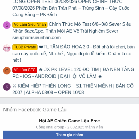
LONG OPEN TEST 06/08/2026 OPEN CHÍNH THỨC
07/08/2026 Phiên Bản Trấn Phái – Trùng Sinh – Cày Cuốc
Công Bằng – PK Đỉnh
Chính Thức Mở Test 6/8--9/8 Sever Siêu
Võ Lâm Siêu Nhân
S
Nhân 6acc/1pc. Thân Mời AE Về Trải Nghiệm Sever
sieuphamsieunhan.com
❤️TL TÂN ĐÀO HOA 3.0 - Đột phá lối chơi, bản
TLBB Private
cao cày quốc dễ, NL chế , Ngọc đi pb dễ kiếm. Chăm là có
hết !
🔥 JX PK LEVEL 120 ĐỒ TÍM | ĐA NỀN TẢNG
Võ Lâm CTC
G
PC - IOS - ANDROID | ĐẠI HỘI VÕ LÂM 🔥
⚔ KIẾM HIỆP THIÊN LONG – S1 THIÊN MỆNH | BẢN CỔ
K
2007 | ALPHA 08/08 – OPEN 10/08
Nhóm Facebook Game Lậu
Hội AE Chiến Game Lậu Free
Công khai group · 2.832.025 thành viên
Tham gia nhóm