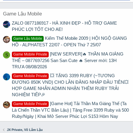
Game Lậu Mobile
ZALO 0877186917 - HÀ XINH ĐẸP - HỖ TRỢ GAME
PHÚC LỢI TỐT CHO AE!
Kiếm Thế Mobile 2009 | HỘI NGỘ GIANG
Game Lậu Mobile
HỒ - ALPHATEST 22/07 - OPEN Thứ 7 25/07
[NEW SERVER]🔥 THẦN MA GIÁNG
Game Mobile Private
S
THẾ – 0877697256 San San Cute 🔥 Server mới: 13H
TRƯA 08/08/2026
💥 TẶNG 3399 RUBY (~TƯƠNG
Game Mobile Private
ĐƯƠNG 850K VND) CHO LẦN ĐĂNG NHẬP ĐẦU TIÊN💥
HỢP GAME NHẮN ADMIN NHẬN THÊM RUBY TRẢI
NGHIỆM TIẾP🎉
[Game Hot] Tải Thần Ma Giáng Thế (Ta
Game Mobile Private
Là Chiến Thần VTC Bản Lậu) | Tặng Free 3399 Ruby và 500
Ruby/Ngày | Khai Mở Server Phúc Lợi S153 Hôm Nay
JX Private, Võ Lâm Lậu