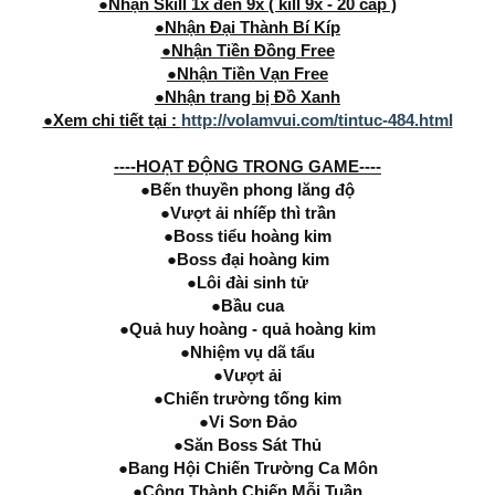
●Nhận Skill 1x đến 9x ( kill 9x - 20 cấp )
●Nhận Đại Thành Bí Kíp
●Nhận Tiền Đồng Free
●Nhận Tiền Vạn Free
●Nhận trang bị Đồ Xanh
●Xem chi tiết tại :
http://volamvui.com/tintuc-484.html
----HOẠT ĐỘNG TRONG GAME----
●Bến thuyền phong lăng độ
●Vượt ải nhíếp thì trần
●Boss tiểu hoàng kim
●Boss đại hoàng kim
●Lôi đài sinh tử
●Bầu cua
●Quả huy hoàng - quả hoàng kim
●Nhiệm vụ dã tẩu
●Vượt ải
●Chiến trường tống kim
●Vi Sơn Đảo
●Săn Boss Sát Thủ
●Bang Hội Chiến Trường Ca Môn
●Công Thành Chiến Mỗi Tuần