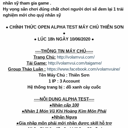
nhân sỹ tham gia game .
Hy vọng sân chơi đúng chất chơi người dơi sẽ đem lại 1 trải
nghiệm mới cho quý nhân sỹ
● CHÍNH THỨC OPEN ALPHA TEST MÁY CHỦ THIÊN SƠN
●
● LÚC 18h NGÀY 10/06/2020 ●
----THÔNG TIN MÁY CHỦ-----
Trang Chủ:
http://volamvui.com/
Tải Game:
http://volamvui.com/taigame/
Group Thảo Luận :
https://www.facebook.com/volamvuine/
Tên Máy Chủ : Thiên Sơn
1 IP : 3 Account
Hệ thống trang bị : đồ xanh cày cuốc
----NỘI DUNG ALPHA TEST----
●Nhận cấp 100
●Nhận 1 Món Vũ Khí Hoàng Kim Môn Phái
●Nhận Ngựa
●Gia nhập môn phái mới nhận được skill hỗ trợ