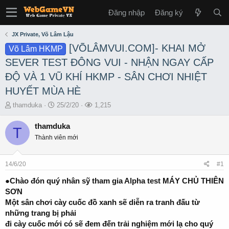
Đăng nhập
Đăng ký
JX Private, Võ Lâm Lậu
[VÕLÂMVUI.COM]- KHAI MỞ
Võ Lâm HKMP
SEVER TEST ĐÔNG VUI - NHẬN NGAY CẤP
ĐỘ VÀ 1 VŨ KHÍ HKMP - SÂN CHƠI NHIỆT
HUYẾT MÙA HÈ
T
S
L
thamduka
25/2/20
1,215
h
t
ư
r
a
ợ
thamduka
T
e
r
t
Thành viên mới
a
t
x
d
d
e
s
a
m
14/6/20
#1
t
t
a
e
●Chào đón quý nhân sỹ tham gia Alpha test MÁY CHỦ THIÊN
r
SƠN
t
Một sân chơi cày cuốc đồ xanh sẽ diễn ra tranh đấu từ
e
những trang bị phải
r
đi cày cuốc mới có sẽ đem đến trải nghiệm mới lạ cho quý