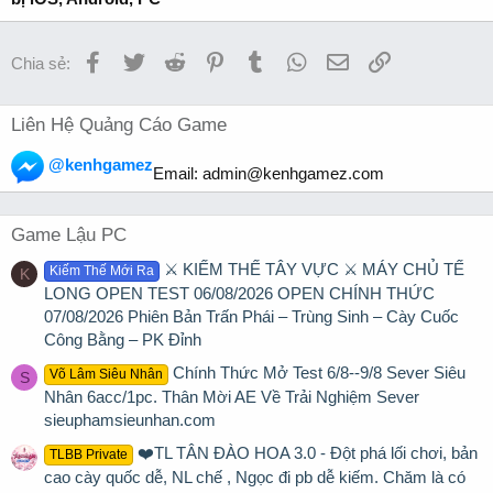
Facebook
Twitter
Reddit
Pinterest
Tumblr
WhatsApp
Email
Link
Chia sẻ:
Liên Hệ Quảng Cáo Game
@kenhgamez
Email:
admin@kenhgamez.com
Game Lậu PC
⚔️ KIẾM THẾ TÂY VỰC ⚔️ MÁY CHỦ TẾ
Kiếm Thế Mới Ra
K
LONG OPEN TEST 06/08/2026 OPEN CHÍNH THỨC
07/08/2026 Phiên Bản Trấn Phái – Trùng Sinh – Cày Cuốc
Công Bằng – PK Đỉnh
Chính Thức Mở Test 6/8--9/8 Sever Siêu
Võ Lâm Siêu Nhân
S
Nhân 6acc/1pc. Thân Mời AE Về Trải Nghiệm Sever
sieuphamsieunhan.com
❤️TL TÂN ĐÀO HOA 3.0 - Đột phá lối chơi, bản
TLBB Private
cao cày quốc dễ, NL chế , Ngọc đi pb dễ kiếm. Chăm là có