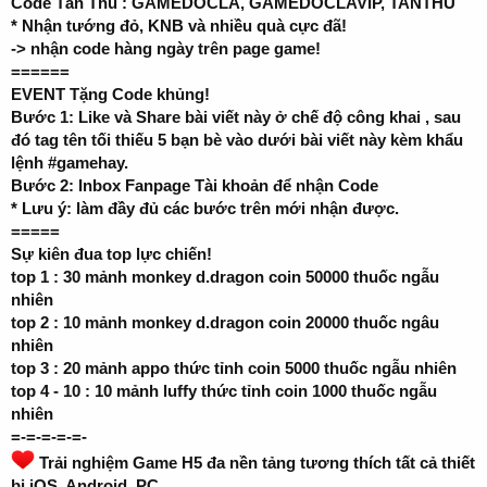
Code Tân Thủ : GAMEDOCLA, GAMEDOCLAVIP, TANTHU
* Nhận tướng đỏ, KNB và nhiều quà cực đã!
-> nhận code hàng ngày trên page game!
======
EVENT Tặng Code khủng!
Bước 1: Like và Share bài viết này ở chế độ công khai , sau
đó tag tên tối thiếu 5 bạn bè vào dưới bài viết này kèm khẩu
lệnh #gamehay.
Bước 2: Inbox Fanpage Tài khoản để nhận Code
* Lưu ý: làm đầy đủ các bước trên mới nhận được.
=====
Sự kiên đua top lực chiến!
top 1 : 30 mảnh monkey d.dragon coin 50000 thuốc ngẫu
nhiên
top 2 : 10 mảnh monkey d.dragon coin 20000 thuốc ngâu
nhiên
top 3 : 20 mảnh appo thức tỉnh coin 5000 thuốc ngẫu nhiên
top 4 - 10 : 10 mảnh luffy thức tỉnh coin 1000 thuốc ngẫu
nhiên
=-=-=-=-=-
Trải nghiệm Game H5 đa nền tảng tương thích tất cả thiết
bị iOS, Android, PC