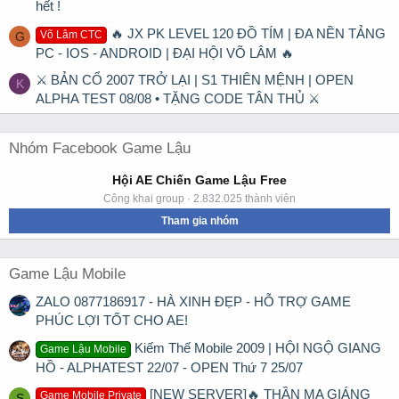
hết !
🔥 JX PK LEVEL 120 ĐỒ TÍM | ĐA NỀN TẢNG
Võ Lâm CTC
G
PC - IOS - ANDROID | ĐẠI HỘI VÕ LÂM 🔥
⚔ BẢN CỔ 2007 TRỞ LẠI | S1 THIÊN MỆNH | OPEN
K
ALPHA TEST 08/08 • TẶNG CODE TÂN THỦ ⚔
Nhóm Facebook Game Lậu
Hội AE Chiến Game Lậu Free
Công khai group · 2.832.025 thành viên
Tham gia nhóm
Game Lậu Mobile
ZALO 0877186917 - HÀ XINH ĐẸP - HỖ TRỢ GAME
PHÚC LỢI TỐT CHO AE!
Kiếm Thế Mobile 2009 | HỘI NGỘ GIANG
Game Lậu Mobile
HỒ - ALPHATEST 22/07 - OPEN Thứ 7 25/07
[NEW SERVER]🔥 THẦN MA GIÁNG
Game Mobile Private
S