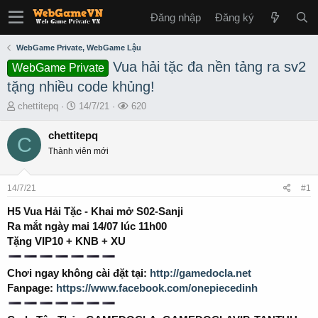
Đăng nhập
Đăng ký
WebGame Private, WebGame Lậu
Vua hải tặc đa nền tảng ra sv2
WebGame Private
tặng nhiều code khủng!
T
S
L
chettitepq
14/7/21
620
h
t
ư
r
a
ợ
chettitepq
C
e
r
t
Thành viên mới
a
t
x
d
d
e
s
a
m
14/7/21
#1
t
t
a
e
H5 Vua Hải Tặc - Khai mở S02-Sanji
r
Ra mắt ngày mai 14/07 lúc 11h00
t
Tặng VIP10 + KNB + XU
e
r
Chơi ngay không cài đặt tại:
http://gamedocla.net
Fanpage:
https://www.facebook.com/onepiecedinh