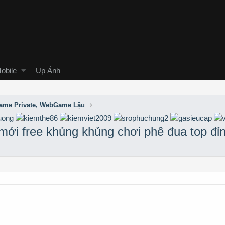
obile
Up Ảnh
me Private, WebGame Lậu
 mới free khủng khủng chơi phê đua top đỉ