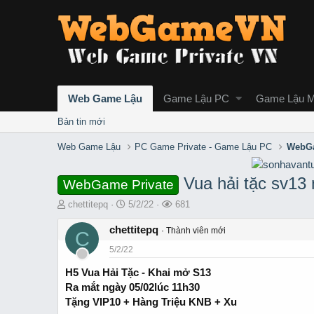
Web Game Lậu
Game Lậu PC
Game Lậu M
Bản tin mới
Web Game Lậu
PC Game Private - Game Lậu PC
WebGa
Vua hải tặc sv13
WebGame Private
T
S
L
chettitepq
5/2/22
681
h
t
ư
r
chettitepq
a
ợ
Thành viên mới
C
e
r
t
5/2/22
a
t
x
d
d
e
H5 Vua Hải Tặc - Khai mở S13
s
a
m
Ra mắt ngày 05/02lúc 11h30
t
t
Tặng VIP10 + Hàng Triệu KNB + Xu
a
e