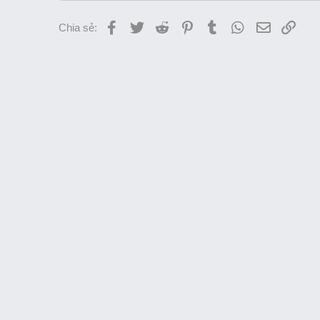
Facebook
Twitter
Reddit
Pinterest
Tumblr
WhatsApp
Email
Link
Chia sẻ: