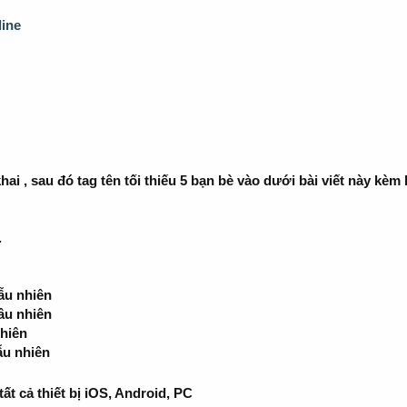
line
ai , sau đó tag tên tối thiếu 5 bạn bè vào dưới bài viết này kèm
.
ẫu nhiên
âu nhiên
nhiên
gẫu nhiên
t cả thiết bị iOS, Android, PC