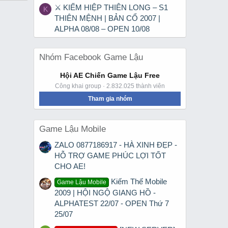
⚔ KIẾM HIỆP THIÊN LONG – S1
K
THIÊN MỆNH | BẢN CỔ 2007 |
ALPHA 08/08 – OPEN 10/08
Nhóm Facebook Game Lậu
Hội AE Chiến Game Lậu Free
Công khai group · 2.832.025 thành viên
Tham gia nhóm
Game Lậu Mobile
ZALO 0877186917 - HÀ XINH ĐẸP -
HỖ TRỢ GAME PHÚC LỢI TỐT
CHO AE!
Kiếm Thế Mobile
Game Lậu Mobile
2009 | HỘI NGỘ GIANG HỒ -
ALPHATEST 22/07 - OPEN Thứ 7
25/07