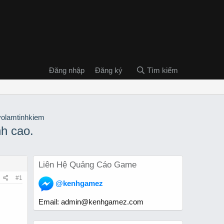
Đăng nhập
Đăng ký
Tìm kiếm
nh cao.
Liên Hệ Quảng Cáo Game
#1
@kenhgamez
Email:
admin@kenhgamez.com