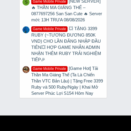
[NEW SERVER]
Game Mobile Private
S
🔥 THẦN MA GIÁNG THẾ –
0877697256 San San Cute 🔥 Server
mới: 13H TRƯA 08/08/2026
💥 TẶNG 3399
Game Mobile Private
RUBY (~TƯƠNG ĐƯƠNG 850K
VND) CHO LẦN ĐĂNG NHẬP ĐẦU
TIÊN💥 HỢP GAME NHẮN ADMIN
NHẬN THÊM RUBY TRẢI NGHIỆM
TIẾP🎉
[Game Hot] Tải
Game Mobile Private
Thần Ma Giáng Thế (Ta Là Chiến
Thần VTC Bản Lậu) | Tặng Free 3399
Ruby và 500 Ruby/Ngày | Khai Mở
Server Phúc Lợi S154 Hôm Nay