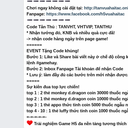
r
t
Chơi ngay không cài đặt tại:
http://tanvuahaitac.on
e
Fanpage:
https://www.facebook.com/h5vuahaitac
r
Code Tân Thủ : TANVHT, VHTVIP, TANTHU
* Nhận tướng đỏ, KNB và nhiều quà cực đã!
-> nhận code hàng ngày trên page game!
======
EVENT Tặng Code khủng!
Bước 1: Like và Share bài viết này ở chế độ công kh
lệnh #gamehay.
Bước 2: Inbox Fanpage Tài khoản để nhận Code
* Lưu ý: làm đầy đủ các bước trên mới nhận được
=====
Sự kiên đua top lực chiến!
top 1 : 2 thẻ monkey d.dragon coin 30000 thuốc ng
top 2 : 1 thẻ monkey d.dragon coin 10000 thuốc ng
top 3 : 1 thẻ appo thức tỉnh coin 5000 thuốc ngẫu 
top 4 - 10 : 1 thẻ luffy thức tỉnh coin 1000 thuốc n
=-=-=-=-=-
Trải nghiệm Game H5 đa nền tảng tương thích tấ