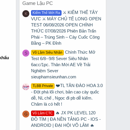
Game Lậu PC
⚔️ KIẾM THẾ TÂY
Kiếm Thế Mới Ra
K
VỰC ⚔️ MÁY CHỦ TẾ LONG OPEN
TEST 06/08/2026 OPEN CHÍNH
THỨC 07/08/2026 Phiên Bản Trấn
Phái – Trùng Sinh – Cày Cuốc Công
Bằng – PK Đỉnh
Chính Thức Mở
Võ Lâm Siêu Nhân
S
 khẩu
Test 6/8--9/8 Sever Siêu Nhân
6acc/1pc. Thân Mời AE Về Trải
Nghiệm Sever
sieuphamsieunhan.com
❤️TL TÂN ĐÀO HOA 3.0
TLBB Private
- Đột phá lối chơi, bản cao cày quốc
dễ, NL chế , Ngọc đi pb dễ kiếm.
Chăm là có hết !
🔥 JX PK LEVEL 120
Võ Lâm CTC
G
ĐỒ TÍM | ĐA NỀN TẢNG PC - IOS -
ANDROID | ĐẠI HỘI VÕ LÂM 🔥