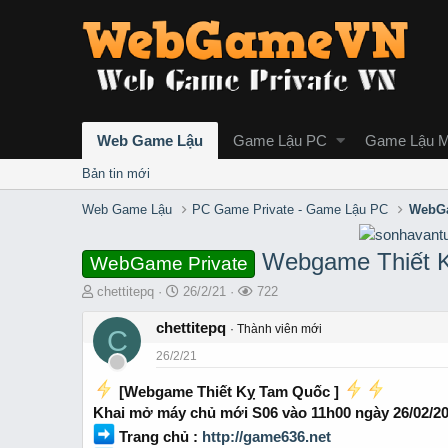
Web Game Lậu
Game Lậu PC
Game Lậu M
Bản tin mới
Web Game Lậu
PC Game Private - Game Lậu PC
WebGa
Webgame Thiết K
WebGame Private
T
S
L
chettitepq
26/2/21
722
h
t
ư
r
chettitepq
a
ợ
Thành viên mới
C
e
r
t
26/2/21
a
t
x
d
d
e
[Webgame Thiết Kỵ Tam Quốc ]
s
a
m
Khai mở máy chủ mới S06 vào 11h00 ngày 26/02/2
t
t
a
e
Trang chủ :
http://game636.net