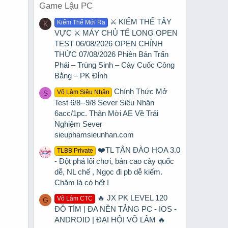
Game Lậu PC
⚔️ KIẾM THẾ TÂY
Kiếm Thế Mới Ra
K
VỰC ⚔️ MÁY CHỦ TẾ LONG OPEN
TEST 06/08/2026 OPEN CHÍNH
THỨC 07/08/2026 Phiên Bản Trấn
Phái – Trùng Sinh – Cày Cuốc Công
Bằng – PK Đỉnh
Chính Thức Mở
Võ Lâm Siêu Nhân
S
Test 6/8--9/8 Sever Siêu Nhân
6acc/1pc. Thân Mời AE Về Trải
Nghiệm Sever
sieuphamsieunhan.com
❤️TL TÂN ĐÀO HOA 3.0
TLBB Private
- Đột phá lối chơi, bản cao cày quốc
dễ, NL chế , Ngọc đi pb dễ kiếm.
Chăm là có hết !
🔥 JX PK LEVEL 120
Võ Lâm CTC
G
ĐỒ TÍM | ĐA NỀN TẢNG PC - IOS -
ANDROID | ĐẠI HỘI VÕ LÂM 🔥