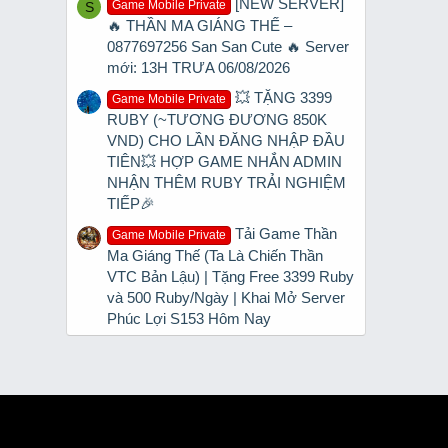
[NEW SERVER]
Game Mobile Private
S
🔥 THẦN MA GIÁNG THẾ –
0877697256 San San Cute 🔥 Server
mới: 13H TRƯA 06/08/2026
💥 TẶNG 3399
Game Mobile Private
RUBY (~TƯƠNG ĐƯƠNG 850K
VND) CHO LẦN ĐĂNG NHẬP ĐẦU
TIÊN💥 HỢP GAME NHẮN ADMIN
NHẬN THÊM RUBY TRẢI NGHIỆM
TIẾP🎉
Tải Game Thần
Game Mobile Private
Ma Giáng Thế (Ta Là Chiến Thần
VTC Bản Lậu) | Tặng Free 3399 Ruby
và 500 Ruby/Ngày | Khai Mở Server
Phúc Lợi S153 Hôm Nay