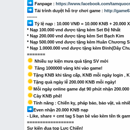
r
Fanpage :
https://www.facebook.com/tamquoc
t
Tải trình duyệt hỗ trợ chơi game :
http://game6
e
-------
r
Tỷ lệ nạp : 10.000 VNĐ = 10.000 KNB + 20.000 
* Nạp 100.000 vnd được tặng kèm Set Đệ Nhất
* Nạp 200.000 vnd được tặng kèm Set Bạch Kim
* Nạp 500.000 vnd được tặng kèm Huân Chương S
* Nạp 1.0000.000 vnd được tặng kèm Đỉnh(Dây Ch
=======
Nhiều sự kiện mưa quà tặng SV mới
Tăng 1000000 vàng khi vào game!
Tặng KNB khi tăng cấp, KNB mỗi ngày login , K
Tặng quà ngày lễ 200.000 KNB mỗi ngày!
Mỗi ngày online game đạt 90 phút nhận 200.00
Cày KNB phê!
Tính năng : Chiến kỵ, pháp bảo, bảo vật, và nhi
Even nhận 20.000 KNB nạp
- Like, share + cmt tag 5 bạn bè vào kèm tên tk ga
==================
Sự kiện đua top Lực Chiến!