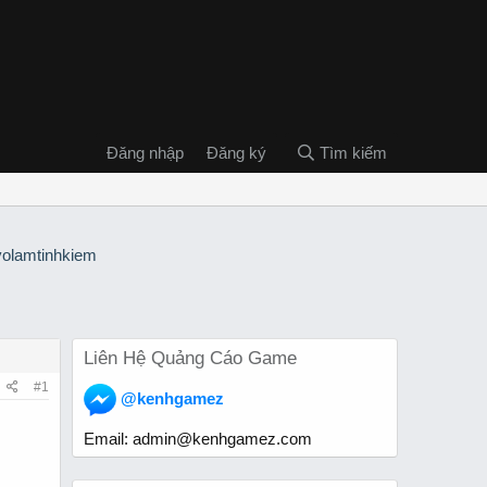
Đăng nhập
Đăng ký
Tìm kiếm
Liên Hệ Quảng Cáo Game
#1
@kenhgamez
Email:
admin@kenhgamez.com