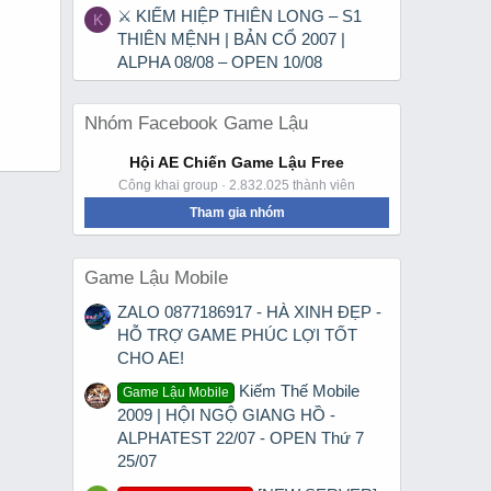
⚔ KIẾM HIỆP THIÊN LONG – S1
K
THIÊN MỆNH | BẢN CỔ 2007 |
ALPHA 08/08 – OPEN 10/08
Nhóm Facebook Game Lậu
Hội AE Chiến Game Lậu Free
Công khai group · 2.832.025 thành viên
Tham gia nhóm
Game Lậu Mobile
ZALO 0877186917 - HÀ XINH ĐẸP -
HỖ TRỢ GAME PHÚC LỢI TỐT
CHO AE!
Kiếm Thế Mobile
Game Lậu Mobile
2009 | HỘI NGỘ GIANG HỒ -
ALPHATEST 22/07 - OPEN Thứ 7
25/07