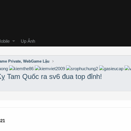
obile
Up Ảnh
me Private, WebGame Lậu
ỵ Tam Quốc ra sv6 đua top đỉnh!
021