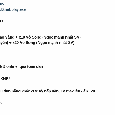
moi
36.net/play.exe
XU
ao Vàng + x10 Vô Song (Ngọc mạnh nhất SV)
uyền) + x20 Vô Song (Ngọc mạnh nhất SV)
NB online, quà toàn dân
0 KNB!
ều tính năng khác cực kỳ hấp dẫn, LV max lên đến 120.
me!