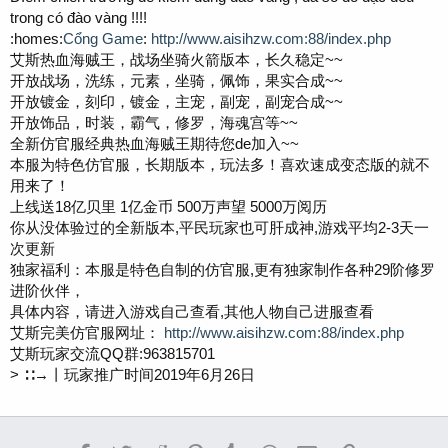
trong có đào vàng !!!!
:homes:
Cổng Game
:
http://www.aisihzw.com:88/index.php
艾斯热血海贼王，战场坐骑火箭版本，长久稳定~~
开放战场，洗练，元素，坐骑，佩饰，果实合成~~
开放镀金，刻印，镀金，主宠，副宠，副宠合成~~
开放饰品，时装，霸气，修罗，海魂宫等~~
全新仿官服经典热血海贼王期待您de加入~~
本服为特色仿官服，长期版本，玩法多！喜欢速成变态版的就不
用来了！
上线送18亿贝里 1亿金币 500万声望 5000万阅历
你从没体验过的全新版本,平民玩家也可肝成神,游戏平均2-3天一
次更新
独家福利：本服是特色自制的仿官服,更有独家制作各种29阶修罗
进阶伙伴，
具体内容，请进入游戏自己查看,其他人物自己进服查看
艾斯完美仿官服网址：
http://www.aisihzw.com:88/index.php
艾斯玩家交流QQ群:963815701
> ∷→丨玩家推广时间2019年6月26日