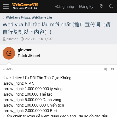
Đăng nhập
Đăng ký
WebGame Private, WebGame Lậu
Wed vua hải tặc lậu mới nhất (推广宣传词（请
自行复制以下内容）)
T
S
L
ginvncr
26/6/19
1,537
h
t
ư
r
a
ợ
ginvncr
G
e
r
t
Thành viên mới
a
t
x
d
d
e
s
a
m
26/6/19
#1
t
t
a
e
:love_letter: Ưu Đãi Tân Thủ Cực Khủng
r
:arrow_right: VIP 9
t
:arrow_right: 1.000.000.000 tỷ vàng
e
:arrow_right: 100.000 Thể lực
r
:arrow_right: 5.000.000 Danh vọng
:arrow_right: 100.000.000 Chiến tích
:arrow_right: 2.000.000.000 Beri
ĐIểm chiến trường dễ kiếm dùng đào vàng , đa số đồ đạc đều