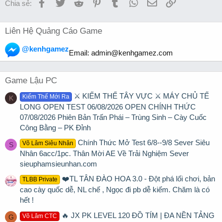
Facebook
Twitter
Reddit
Pinterest
Tumblr
WhatsApp
Email
Link
Chia sẻ:
Liên Hệ Quảng Cáo Game
@kenhgamez
Email:
admin@kenhgamez.com
Game Lậu PC
⚔️ KIẾM THẾ TÂY VỰC ⚔️ MÁY CHỦ TẾ
Kiếm Thế Mới Ra
K
LONG OPEN TEST 06/08/2026 OPEN CHÍNH THỨC
07/08/2026 Phiên Bản Trấn Phái – Trùng Sinh – Cày Cuốc
Công Bằng – PK Đỉnh
Chính Thức Mở Test 6/8--9/8 Sever Siêu
Võ Lâm Siêu Nhân
S
Nhân 6acc/1pc. Thân Mời AE Về Trải Nghiệm Sever
sieuphamsieunhan.com
❤️TL TÂN ĐÀO HOA 3.0 - Đột phá lối chơi, bản
TLBB Private
cao cày quốc dễ, NL chế , Ngọc đi pb dễ kiếm. Chăm là có
hết !
🔥 JX PK LEVEL 120 ĐỒ TÍM | ĐA NỀN TẢNG
Võ Lâm CTC
G