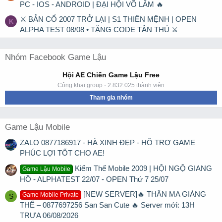
PC - IOS - ANDROID | ĐẠI HỘI VÕ LÂM 🔥
⚔ BẢN CỔ 2007 TRỞ LẠI | S1 THIÊN MỆNH | OPEN
K
ALPHA TEST 08/08 • TẶNG CODE TÂN THỦ ⚔
Nhóm Facebook Game Lậu
Hội AE Chiến Game Lậu Free
Công khai group · 2.832.025 thành viên
Tham gia nhóm
Game Lậu Mobile
ZALO 0877186917 - HÀ XINH ĐẸP - HỖ TRỢ GAME
PHÚC LỢI TỐT CHO AE!
Kiếm Thế Mobile 2009 | HỘI NGỘ GIANG
Game Lậu Mobile
HỒ - ALPHATEST 22/07 - OPEN Thứ 7 25/07
[NEW SERVER]🔥 THẦN MA GIÁNG
Game Mobile Private
S
THẾ – 0877697256 San San Cute 🔥 Server mới: 13H
TRƯA 06/08/2026