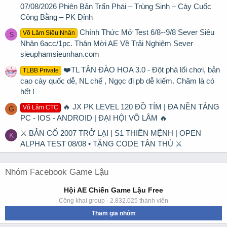
07/08/2026 Phiên Bản Trấn Phái – Trùng Sinh – Cày Cuốc
Công Bằng – PK Đỉnh
Chính Thức Mở Test 6/8--9/8 Sever Siêu
Võ Lâm Siêu Nhân
S
Nhân 6acc/1pc. Thân Mời AE Về Trải Nghiệm Sever
sieuphamsieunhan.com
❤️TL TÂN ĐÀO HOA 3.0 - Đột phá lối chơi, bản
TLBB Private
cao cày quốc dễ, NL chế , Ngọc đi pb dễ kiếm. Chăm là có
hết !
🔥 JX PK LEVEL 120 ĐỒ TÍM | ĐA NỀN TẢNG
Võ Lâm CTC
G
PC - IOS - ANDROID | ĐẠI HỘI VÕ LÂM 🔥
⚔ BẢN CỔ 2007 TRỞ LẠI | S1 THIÊN MỆNH | OPEN
K
ALPHA TEST 08/08 • TẶNG CODE TÂN THỦ ⚔
Nhóm Facebook Game Lậu
Hội AE Chiến Game Lậu Free
Công khai group · 2.832.025 thành viên
Tham gia nhóm