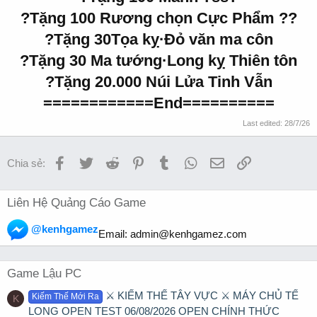
?Tặng 100 Rương chọn Cực Phẩm ??
?Tặng 30Tọa kỵ·Đỏ văn ma côn
?Tặng 30 Ma tướng·Long kỵ Thiên tôn
?Tặng 20.000 Núi Lửa Tinh Vẫn
============End==========
Last edited:
28/7/26
Facebook
Twitter
Reddit
Pinterest
Tumblr
WhatsApp
Email
Link
Chia sẻ:
Liên Hệ Quảng Cáo Game
@kenhgamez
Email:
admin@kenhgamez.com
Game Lậu PC
⚔️ KIẾM THẾ TÂY VỰC ⚔️ MÁY CHỦ TẾ
Kiếm Thế Mới Ra
K
LONG OPEN TEST 06/08/2026 OPEN CHÍNH THỨC