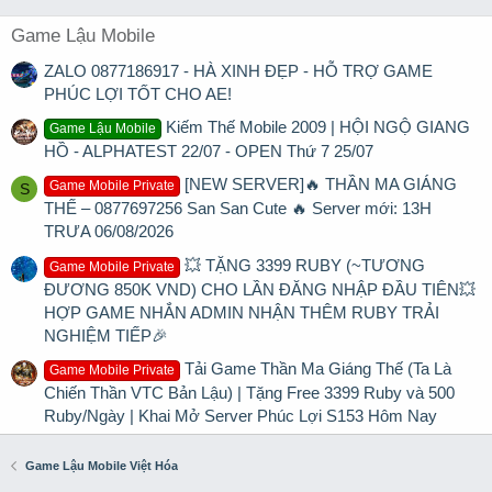
Game Lậu Mobile
ZALO 0877186917 - HÀ XINH ĐẸP - HỖ TRỢ GAME
PHÚC LỢI TỐT CHO AE!
Kiếm Thế Mobile 2009 | HỘI NGỘ GIANG
Game Lậu Mobile
HỒ - ALPHATEST 22/07 - OPEN Thứ 7 25/07
[NEW SERVER]🔥 THẦN MA GIÁNG
Game Mobile Private
S
THẾ – 0877697256 San San Cute 🔥 Server mới: 13H
TRƯA 06/08/2026
💥 TẶNG 3399 RUBY (~TƯƠNG
Game Mobile Private
ĐƯƠNG 850K VND) CHO LẦN ĐĂNG NHẬP ĐẦU TIÊN💥
HỢP GAME NHẮN ADMIN NHẬN THÊM RUBY TRẢI
NGHIỆM TIẾP🎉
Tải Game Thần Ma Giáng Thế (Ta Là
Game Mobile Private
Chiến Thần VTC Bản Lậu) | Tặng Free 3399 Ruby và 500
Ruby/Ngày | Khai Mở Server Phúc Lợi S153 Hôm Nay
Game Lậu Mobile Việt Hóa