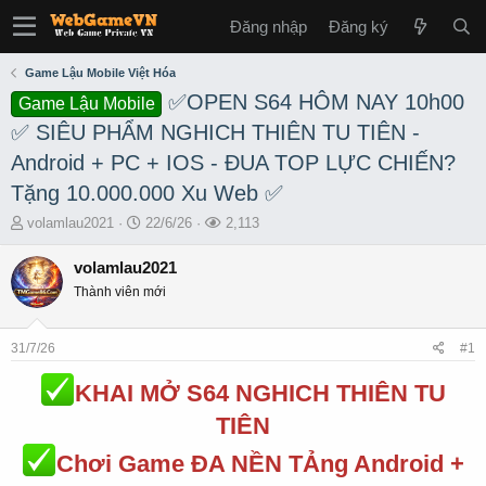
Đăng nhập
Đăng ký
Game Lậu Mobile Việt Hóa
✅OPEN S64 HÔM NAY 10h00
Game Lậu Mobile
✅ SIÊU PHẨM NGHICH THIÊN TU TIÊN -
Android + PC + IOS - ĐUA TOP LỰC CHIẾN?
Tặng 10.000.000 Xu Web ✅
T
S
L
volamlau2021
22/6/26
2,113
h
t
ư
r
a
ợ
volamlau2021
e
r
t
Thành viên mới
a
t
x
d
d
e
s
a
m
31/7/26
#1
t
t
a
e
KHAI MỞ S64 NGHICH THIÊN TU
r
t
TIÊN
e
r
Chơi Game ĐA NỀN TẢng Android +