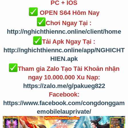
PC + IOS
OPEN
S64
Hôm Nay
Chơi Ngay Tại :
http://nghichthiennc.online/client/home
Tải Apk Ngay Tại :
http://nghichthiennc.online/app/NGHICHT
HIEN.apk
Tham gia Zalo Tạo Tài Khoản nhận
ngay 10.000.000 Xu Nạp:
https://zalo.me/g/pakueg822
Facebook:
https://www.facebook.com/congdonggam
emobilelauprivate/