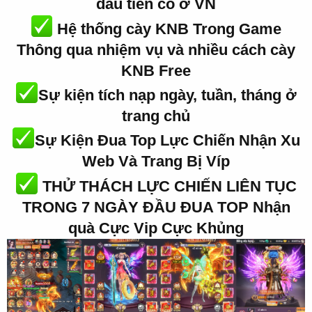
đầu tiên có ở VN
Hệ thống cày KNB Trong Game
Thông qua nhiệm vụ và nhiều cách cày
KNB Free
Sự kiện tích nạp ngày, tuần, tháng ở
trang chủ
Sự Kiện Đua Top Lực Chiến Nhận Xu
Web Và Trang Bị Víp
THỬ THÁCH LỰC CHIẾN LIÊN TỤC
TRONG 7 NGÀY ĐẦU ĐUA TOP Nhận
quà Cực Vip Cực Khủng