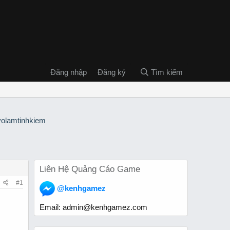
Đăng nhập
Đăng ký
Tìm kiếm
Liên Hệ Quảng Cáo Game
#1
@kenhgamez
Email:
admin@kenhgamez.com