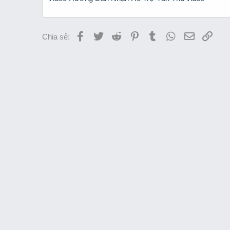
Facebook
Twitter
Reddit
Pinterest
Tumblr
WhatsApp
Email
Link
Chia sẻ: