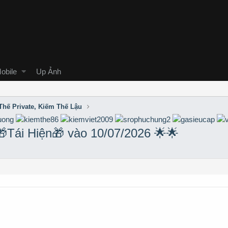
obile
Up Ảnh
Thế Private, Kiếm Thế Lậu
Tái Hiện🎁 vào 10/07/2026 🌟🌟