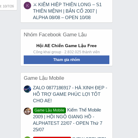
⚔ KIẾM HIỆP THIÊN LONG – S1
K
d:
10/7/26
THIÊN MỆNH | BẢN CỔ 2007 |
ALPHA 08/08 – OPEN 10/08
Nhóm Facebook Game Lậu
Hội AE Chiến Game Lậu Free
Công khai group · 2.832.025 thành viên
Tham gia nhóm
Game Lậu Mobile
ZALO 0877186917 - HÀ XINH ĐẸP -
HỖ TRỢ GAME PHÚC LỢI TỐT
CHO AE!
Kiếm Thế Mobile
Game Lậu Mobile
2009 | HỘI NGỘ GIANG HỒ -
ALPHATEST 22/07 - OPEN Thứ 7
25/07