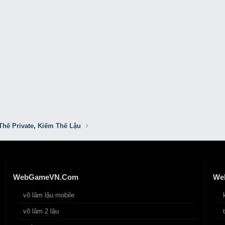
Thế Private, Kiếm Thế Lậu
WebGameVN.Com
We
võ lâm lậu mobile
võ lâm 2 lậu