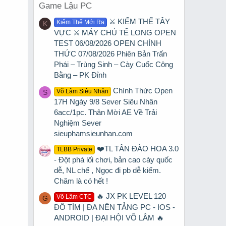
Game Lậu PC
⚔️ KIẾM THẾ TÂY
Kiếm Thế Mới Ra
K
VỰC ⚔️ MÁY CHỦ TẾ LONG OPEN
TEST 06/08/2026 OPEN CHÍNH
THỨC 07/08/2026 Phiên Bản Trấn
Phái – Trùng Sinh – Cày Cuốc Công
Bằng – PK Đỉnh
Chính Thức Open
Võ Lâm Siêu Nhân
S
17H Ngày 9/8 Sever Siêu Nhân
6acc/1pc. Thân Mời AE Về Trải
Nghiệm Sever
sieuphamsieunhan.com
❤️TL TÂN ĐÀO HOA 3.0
TLBB Private
- Đột phá lối chơi, bản cao cày quốc
dễ, NL chế , Ngọc đi pb dễ kiếm.
Chăm là có hết !
🔥 JX PK LEVEL 120
Võ Lâm CTC
G
ĐỒ TÍM | ĐA NỀN TẢNG PC - IOS -
ANDROID | ĐẠI HỘI VÕ LÂM 🔥