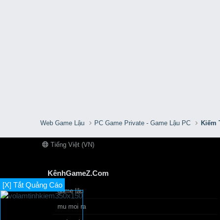
Web Game Lậu
PC Game Private - Game Lậu PC
Kiếm 
Tiếng Việt (VN)
KênhGameZ.Com
[X] Tắt Quảng Cáo
game lậu
mu moi ra