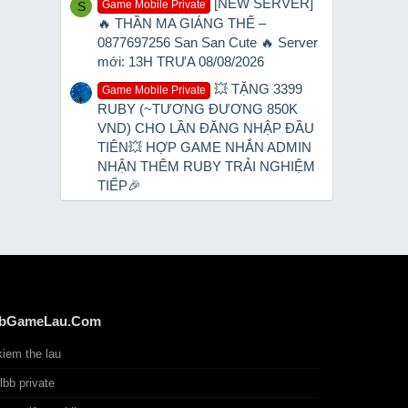
[NEW SERVER]
Game Mobile Private
S
🔥 THẦN MA GIÁNG THẾ –
0877697256 San San Cute 🔥 Server
mới: 13H TRƯA 08/08/2026
💥 TẶNG 3399
Game Mobile Private
RUBY (~TƯƠNG ĐƯƠNG 850K
VND) CHO LẦN ĐĂNG NHẬP ĐẦU
TIÊN💥 HỢP GAME NHẮN ADMIN
NHẬN THÊM RUBY TRẢI NGHIỆM
TIẾP🎉
bGameLau.Com
kiem the lau
tlbb private