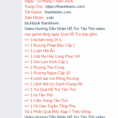
Ngày : 10 tháng 7 năm 2026
r
t
Trang Chủ :
https://thanhkiem.com/
e
Tải Game :
thanhkiem.com
r
Zalo Nhóm :
zalo
fackbook thanhkiem
Video Hướng Dẫn Nhận Hỗ Trợ Tân Thủ video
vào game tặng ngay Quà Hỗ Trợ bao gồm
=> 3 túi bàn long 24 ô
=> 1 Rương Pháp Bảo Cấp 1
=> 1 Luân Hồi Ấn
=> 1 mặt Nạ Hàn Long Phục Hổ
=> 1 Già Lam Kinh Cấp 1
=> 1 Rương Thú Cưng
=> 1 Rương Ngựa Cấp 10
=> 4 Lệnh bài mở Rộng Rương
=> 1 Lệnh Bài Uy Danh Giang Hồ
=> 1 Túi Quà Hỗ Trợ Tân Thủ
=> 1 túi Tân Thủ
=> 1 Cẩm Nang Tân Thủ
=> 1 Vô Hạn Tuyền Tống Phù
Và 1 Phần Quà Mốc Nạp 7 Triệu Đồng
Video Hướng Dẫn Nhận Hỗ Trợ Tân Thủ video